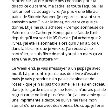
rentrer car j’ai été acheté des chocolats pour la
directrice du centre, ma cadre, et toute l’équipe. J’ai
fait un petit craquage livre, j’ai pris « une fille au
pair » de Sidonie Bonnec (je regarde souvent son
emission avec Olivier Minne), on verra ce que ça
donne. Et je me suis achetée « L’empoisonneuse de
Palerme » de Catheryn Kemp qui me fait de l’œil
depuis qu’il est sorti le 05 février. J’ai acheté que 2
livres, j’ai été raisonnable alors qu’il y en a 5 ou 6
dans la librairie que je veux :d. J’ai réussi à me
contrôler, je suis fière de moi :youpi: en mars ça va
être une autre histoire ^^
Ce Week end, je vais m’essayer à un jaspage avec
motif. Là par contre je n’ai pas de « livre d’essai »
mais je vais prendre « Un palais d’epines et de
roses » que je n’ai pas trop aimé. Je l’ai eu en cadeau
donc je le garde mais si je me foire je n’aurais pas de
regret car je ne lirai plus c’est sûr. J’ai une amie qui a
une imprimante à découpe qui va me faire mon
stencil d’une rose avec des épines. Du coup, je ferai