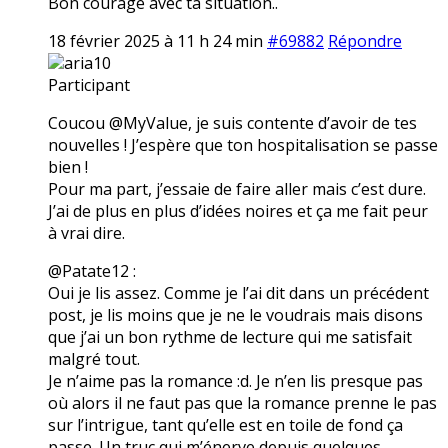
Bon courage avec ta situation..
18 février 2025 à 11 h 24 min
#69882
Répondre
aria10
Participant
Coucou @MyValue, je suis contente d’avoir de tes
nouvelles ! J’espère que ton hospitalisation se passe
bien !
Pour ma part, j’essaie de faire aller mais c’est dure.
J’ai de plus en plus d’idées noires et ça me fait peur
à vrai dire.
@Patate12 :
Oui je lis assez. Comme je l’ai dit dans un précédent
post, je lis moins que je ne le voudrais mais disons
que j’ai un bon rythme de lecture qui me satisfait
malgré tout.
Je n’aime pas la romance :d. Je n’en lis presque pas
où alors il ne faut pas que la romance prenne le pas
sur l’intrigue, tant qu’elle est en toile de fond ça
passe. Un truc qui m’énerve depuis quelques