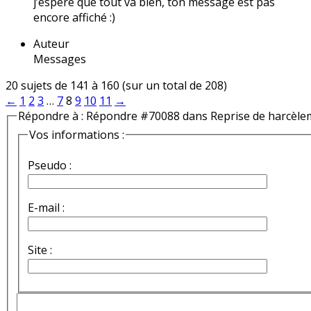
j’espère que tout va bien, ton message est pas
encore affiché :)
Auteur
Messages
20 sujets de 141 à 160 (sur un total de 208)
←
1
2
3
…
7
8
9
10
11
→
Répondre à : Répondre #70088 dans Reprise de harcèle
Vos informations :
Pseudo :
E-mail :
Site :