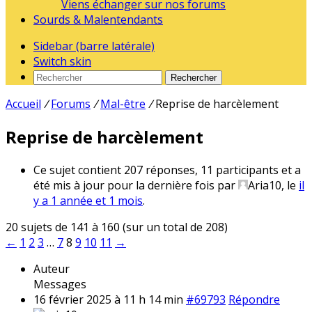
Viens échanger sur nos forums
Sourds & Malentendants
Sidebar (barre latérale)
Switch skin
Rechercher
Accueil
/
Forums
/
Mal-être
/
Reprise de harcèlement
Reprise de harcèlement
Ce sujet contient 207 réponses, 11 participants et a
été mis à jour pour la dernière fois par
Aria10
, le
il
y a 1 année et 1 mois
.
20 sujets de 141 à 160 (sur un total de 208)
←
1
2
3
…
7
8
9
10
11
→
Auteur
Messages
16 février 2025 à 11 h 14 min
#69793
Répondre