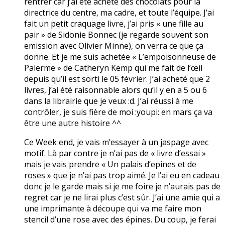
rentrer car j’ai été acheté des chocolats pour la
directrice du centre, ma cadre, et toute l’équipe. J’ai
fait un petit craquage livre, j’ai pris « une fille au
pair » de Sidonie Bonnec (je regarde souvent son
emission avec Olivier Minne), on verra ce que ça
donne. Et je me suis achetée « L’empoisonneuse de
Palerme » de Catheryn Kemp qui me fait de l’œil
depuis qu’il est sorti le 05 février. J’ai acheté que 2
livres, j’ai été raisonnable alors qu’il y en a 5 ou 6
dans la librairie que je veux :d. J’ai réussi à me
contrôler, je suis fière de moi :youpi: en mars ça va
être une autre histoire ^^
Ce Week end, je vais m’essayer à un jaspage avec
motif. Là par contre je n’ai pas de « livre d’essai »
mais je vais prendre « Un palais d’epines et de
roses » que je n’ai pas trop aimé. Je l’ai eu en cadeau
donc je le garde mais si je me foire je n’aurais pas de
regret car je ne lirai plus c’est sûr. J’ai une amie qui a
une imprimante à découpe qui va me faire mon
stencil d’une rose avec des épines. Du coup, je ferai