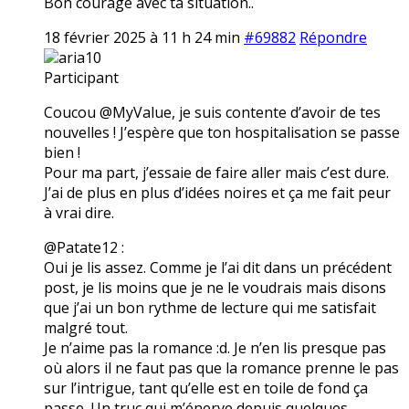
Bon courage avec ta situation..
18 février 2025 à 11 h 24 min
#69882
Répondre
aria10
Participant
Coucou @MyValue, je suis contente d’avoir de tes
nouvelles ! J’espère que ton hospitalisation se passe
bien !
Pour ma part, j’essaie de faire aller mais c’est dure.
J’ai de plus en plus d’idées noires et ça me fait peur
à vrai dire.
@Patate12 :
Oui je lis assez. Comme je l’ai dit dans un précédent
post, je lis moins que je ne le voudrais mais disons
que j’ai un bon rythme de lecture qui me satisfait
malgré tout.
Je n’aime pas la romance :d. Je n’en lis presque pas
où alors il ne faut pas que la romance prenne le pas
sur l’intrigue, tant qu’elle est en toile de fond ça
passe. Un truc qui m’énerve depuis quelques