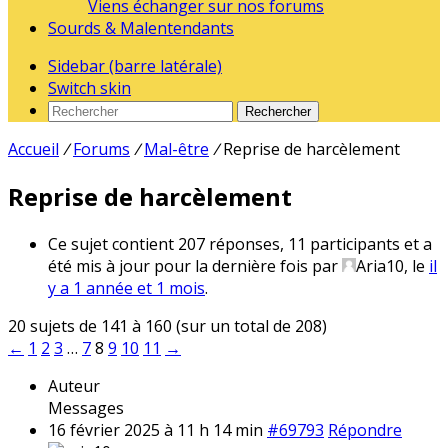
Viens échanger sur nos forums
Sourds & Malentendants
Sidebar (barre latérale)
Switch skin
Rechercher
Accueil
/
Forums
/
Mal-être
/
Reprise de harcèlement
Reprise de harcèlement
Ce sujet contient 207 réponses, 11 participants et a
été mis à jour pour la dernière fois par
Aria10
, le
il
y a 1 année et 1 mois
.
20 sujets de 141 à 160 (sur un total de 208)
←
1
2
3
…
7
8
9
10
11
→
Auteur
Messages
16 février 2025 à 11 h 14 min
#69793
Répondre