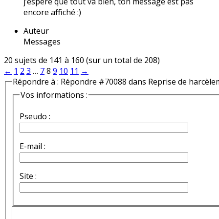
j’espère que tout va bien, ton message est pas
encore affiché :)
Auteur
Messages
20 sujets de 141 à 160 (sur un total de 208)
←
1
2
3
…
7
8
9
10
11
→
Répondre à : Répondre #70088 dans Reprise de harcèle
Vos informations :
Pseudo :
E-mail :
Site :