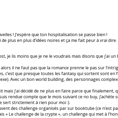
lles ! J’espère que ton hospitalisation se passe bien !
ai de plus en plus d’idées noires et ça me fait peur à vrai dire.
ost, je lis moins que je ne le voudrais mais disons que j’ai u
alors il ne faut pas que la romance prenne le pas sur l’intrig
s, c’est que presque toutes les fantasy qui sortent sont en 
sexe). Avec un bon world building, des personnages complexe
ait mais j’ai décidé de ne plus en faire parce que finalement, 
e suis rendue compte que le mois suivant ce no buy, j’achète 
e sert strictement à rien pour moi :).
ouvent des challenge organisés par sur booktube (ce n’est pas 
is « Le challenge de la crypte », un challenge qui met à l’honn