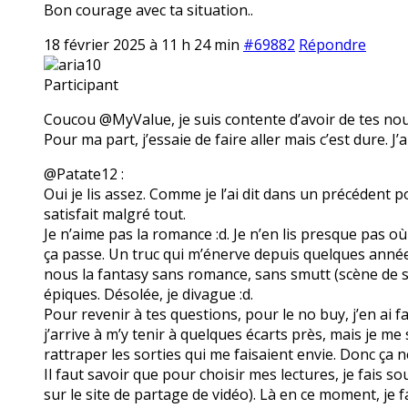
Bon courage avec ta situation..
18 février 2025 à 11 h 24 min
#69882
Répondre
aria10
Participant
Coucou @MyValue, je suis contente d’avoir de tes nouve
Pour ma part, j’essaie de faire aller mais c’est dure. J’
@Patate12 :
Oui je lis assez. Comme je l’ai dit dans un précédent p
satisfait malgré tout.
Je n’aime pas la romance :d. Je n’en lis presque pas où 
ça passe. Un truc qui m’énerve depuis quelques année
nous la fantasy sans romance, sans smutt (scène de 
épiques. Désolée, je divague :d.
Pour revenir à tes questions, pour le no buy, j’en ai f
j’arrive à m’y tenir à quelques écarts près, mais je m
rattraper les sorties qui me faisaient envie. Donc ça n
Il faut savoir que pour choisir mes lectures, je fais s
sur le site de partage de vidéo). Là en ce moment, je fa