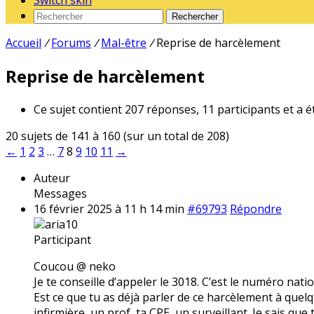
Switch skin
Rechercher
Accueil
/
Forums
/
Mal-être
/
Reprise de harcèlement
Reprise de harcèlement
Ce sujet contient 207 réponses, 11 participants et a é
20 sujets de 141 à 160 (sur un total de 208)
←
1
2
3
…
7
8
9
10
11
→
Auteur
Messages
16 février 2025 à 11 h 14 min
#69793
Répondre
aria10
Participant
Coucou @ neko
Je te conseille d’appeler le 3018. C’est le numéro nati
Est ce que tu as déjà parler de ce harcèlement à quelqu
infirmière, un prof, ta CPE, un surveillant. Je sais que