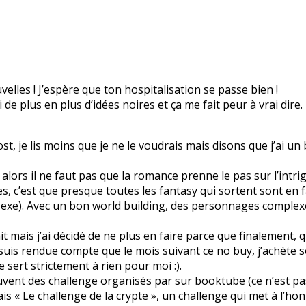
lles ! J’espère que ton hospitalisation se passe bien !
ai de plus en plus d’idées noires et ça me fait peur à vrai dire.
ost, je lis moins que je ne le voudrais mais disons que j’ai u
alors il ne faut pas que la romance prenne le pas sur l’intrig
s, c’est que presque toutes les fantasy qui sortent sont en 
sexe). Avec un bon world building, des personnages complexe
ait mais j’ai décidé de ne plus en faire parce que finalement, 
e suis rendue compte que le mois suivant ce no buy, j’achète 
e sert strictement à rien pour moi :).
ouvent des challenge organisés par sur booktube (ce n’est pas 
is « Le challenge de la crypte », un challenge qui met à l’honn