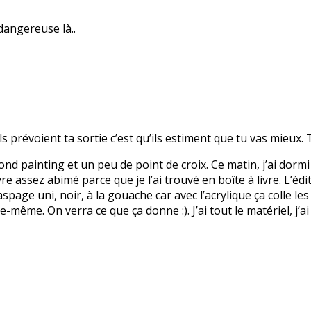
dangereuse là..
ls prévoient ta sortie c’est qu’ils estiment que tu vas mieux. T
mond painting et un peu de point de croix. Ce matin, j’ai dormi 
vre assez abimé parce que je l’ai trouvé en boîte à livre. L’édi
spage uni, noir, à la gouache car avec l’acrylique ça colle les
-même. On verra ce que ça donne :). J’ai tout le matériel, j’