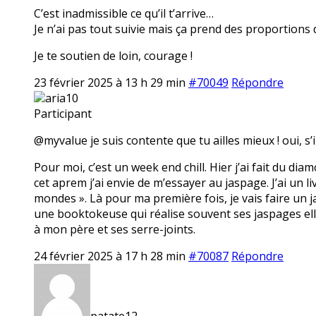
C’est inadmissible ce qu’il t’arrive…
Je n’ai pas tout suivie mais ça prend des proportions 
Je te soutien de loin, courage !
23 février 2025 à 13 h 29 min
#70049
Répondre
aria10
Participant
@myvalue je suis contente que tu ailles mieux ! oui, s’i
Pour moi, c’est un week end chill. Hier j’ai fait du dia
cet aprem j’ai envie de m’essayer au jaspage. J’ai un li
mondes ». Là pour ma première fois, je vais faire un ja
une booktokeuse qui réalise souvent ses jaspages elle
à mon père et ses serre-joints.
24 février 2025 à 17 h 28 min
#70087
Répondre
patate12