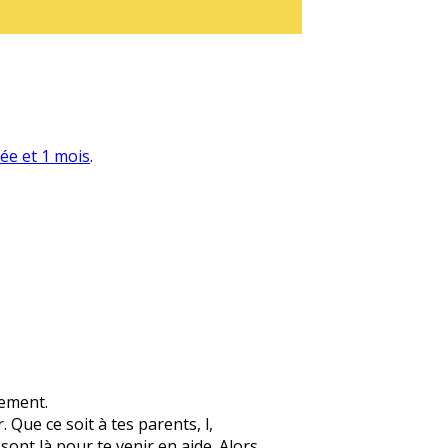
née et 1 mois
.
lement.
 Que ce soit à tes parents, l,
 sont là pour te venir en aide. Alors