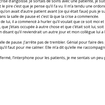
se d’angoisse. Je sortais de soins avec une patiente, je suis
et le pire c’est que je pense qu’il l’a vu. Il m’a tendu une ord
r qu’on avait d’autre patient avant (ce qui était faux) puis je
ns la salle de pause et c’est là que la crise a commencée.
de lui, il a commencé à hurler qu’il voulait que ce soit moi 
que j’étais occupée à autre chose et que c’était soit lui, soit i
en disant qu’il reviendrait un autre jour et mon collègue lui a
salle de pause. J’arrête pas de trembler. Génial pour faire des 
qu’il faut pour me calmer. Elle m’a dit qu’elle me raccompagn
ermé, l’interphone pour les patients, je me sentais un peu pl