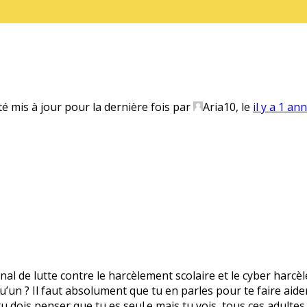
té mis à jour pour la dernière fois par
Aria10
, le
il y a 1 an
onal de lutte contre le harcèlement scolaire et le cyber harcè
’un ? Il faut absolument que tu en parles pour te faire aider.
 tu dois penser que tu es seul.e mais tu vois, tous ces adultes