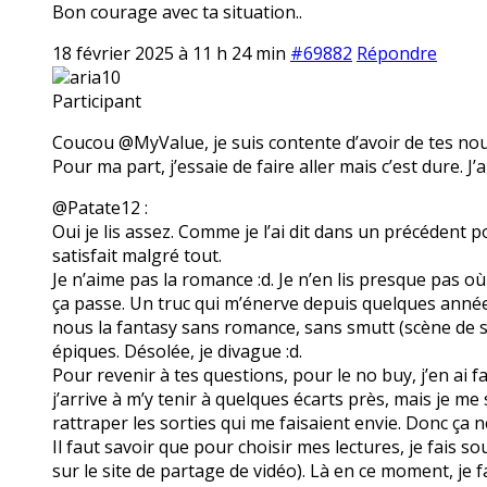
Bon courage avec ta situation..
18 février 2025 à 11 h 24 min
#69882
Répondre
aria10
Participant
Coucou @MyValue, je suis contente d’avoir de tes nouve
Pour ma part, j’essaie de faire aller mais c’est dure. J’
@Patate12 :
Oui je lis assez. Comme je l’ai dit dans un précédent p
satisfait malgré tout.
Je n’aime pas la romance :d. Je n’en lis presque pas où 
ça passe. Un truc qui m’énerve depuis quelques année
nous la fantasy sans romance, sans smutt (scène de 
épiques. Désolée, je divague :d.
Pour revenir à tes questions, pour le no buy, j’en ai f
j’arrive à m’y tenir à quelques écarts près, mais je m
rattraper les sorties qui me faisaient envie. Donc ça n
Il faut savoir que pour choisir mes lectures, je fais s
sur le site de partage de vidéo). Là en ce moment, je fa