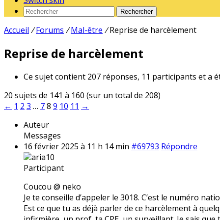
Switch skin
Rechercher
Accueil
/
Forums
/
Mal-être
/
Reprise de harcèlement
Reprise de harcèlement
Ce sujet contient 207 réponses, 11 participants et a é
20 sujets de 141 à 160 (sur un total de 208)
←
1
2
3
…
7
8
9
10
11
→
Auteur
Messages
16 février 2025 à 11 h 14 min
#69793
Répondre
aria10
Participant
Coucou @ neko
Je te conseille d’appeler le 3018. C’est le numéro nati
Est ce que tu as déjà parler de ce harcèlement à quelqu
infirmière, un prof, ta CPE, un surveillant. Je sais que