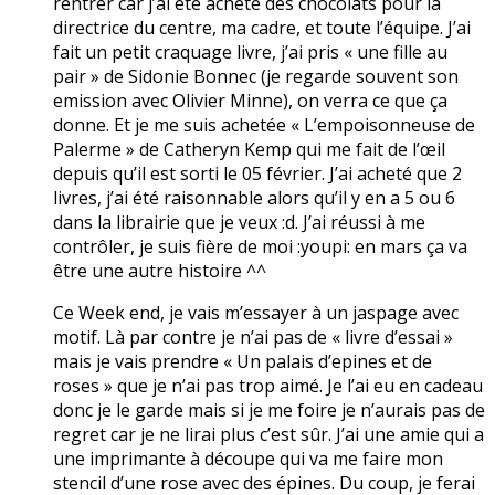
rentrer car j’ai été acheté des chocolats pour la
directrice du centre, ma cadre, et toute l’équipe. J’ai
fait un petit craquage livre, j’ai pris « une fille au
pair » de Sidonie Bonnec (je regarde souvent son
emission avec Olivier Minne), on verra ce que ça
donne. Et je me suis achetée « L’empoisonneuse de
Palerme » de Catheryn Kemp qui me fait de l’œil
depuis qu’il est sorti le 05 février. J’ai acheté que 2
livres, j’ai été raisonnable alors qu’il y en a 5 ou 6
dans la librairie que je veux :d. J’ai réussi à me
contrôler, je suis fière de moi :youpi: en mars ça va
être une autre histoire ^^
Ce Week end, je vais m’essayer à un jaspage avec
motif. Là par contre je n’ai pas de « livre d’essai »
mais je vais prendre « Un palais d’epines et de
roses » que je n’ai pas trop aimé. Je l’ai eu en cadeau
donc je le garde mais si je me foire je n’aurais pas de
regret car je ne lirai plus c’est sûr. J’ai une amie qui a
une imprimante à découpe qui va me faire mon
stencil d’une rose avec des épines. Du coup, je ferai