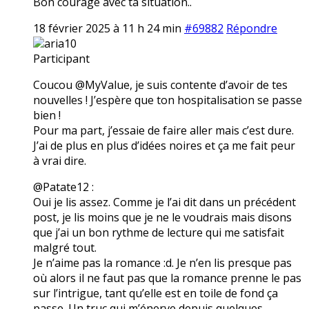
Bon courage avec ta situation..
18 février 2025 à 11 h 24 min
#69882
Répondre
aria10
Participant
Coucou @MyValue, je suis contente d’avoir de tes
nouvelles ! J’espère que ton hospitalisation se passe
bien !
Pour ma part, j’essaie de faire aller mais c’est dure.
J’ai de plus en plus d’idées noires et ça me fait peur
à vrai dire.
@Patate12 :
Oui je lis assez. Comme je l’ai dit dans un précédent
post, je lis moins que je ne le voudrais mais disons
que j’ai un bon rythme de lecture qui me satisfait
malgré tout.
Je n’aime pas la romance :d. Je n’en lis presque pas
où alors il ne faut pas que la romance prenne le pas
sur l’intrigue, tant qu’elle est en toile de fond ça
passe. Un truc qui m’énerve depuis quelques