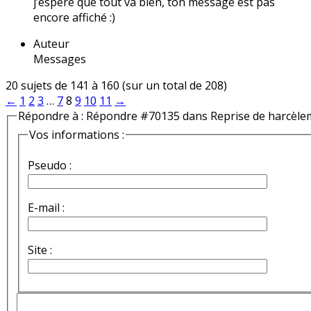
j’espère que tout va bien, ton message est pas
encore affiché :)
Auteur
Messages
20 sujets de 141 à 160 (sur un total de 208)
←
1
2
3
…
7
8
9
10
11
→
Répondre à : Répondre #70135 dans Reprise de harcèle
Vos informations :
Pseudo :
E-mail :
Site :