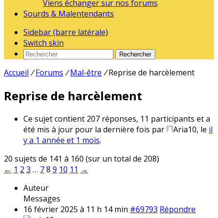
Viens échanger sur nos forums
Sourds & Malentendants
Sidebar (barre latérale)
Switch skin
Rechercher
Accueil
/
Forums
/
Mal-être
/
Reprise de harcèlement
Reprise de harcèlement
Ce sujet contient 207 réponses, 11 participants et a
été mis à jour pour la dernière fois par
Aria10
, le
il
y a 1 année et 1 mois
.
20 sujets de 141 à 160 (sur un total de 208)
←
1
2
3
…
7
8
9
10
11
→
Auteur
Messages
16 février 2025 à 11 h 14 min
#69793
Répondre