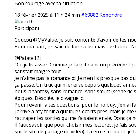
Bon courage avec ta situation..
18 février 2025 à 11 h 24 min
#69882
Répondre
aria10
Participant
Coucou @MyValue, je suis contente d’avoir de tes nouve
Pour ma part, j’essaie de faire aller mais c’est dure. J’
@Patate12 :
Oui je lis assez. Comme je l’ai dit dans un précédent p
satisfait malgré tout.
Je n’aime pas la romance :d. Je n’en lis presque pas où 
ça passe. Un truc qui m’énerve depuis quelques année
nous la fantasy sans romance, sans smutt (scène de 
épiques. Désolée, je divague :d.
Pour revenir à tes questions, pour le no buy, j’en ai f
j’arrive à m’y tenir à quelques écarts près, mais je m
rattraper les sorties qui me faisaient envie. Donc ça n
Il faut savoir que pour choisir mes lectures, je fais s
sur le site de partage de vidéo). Là en ce moment, je fa