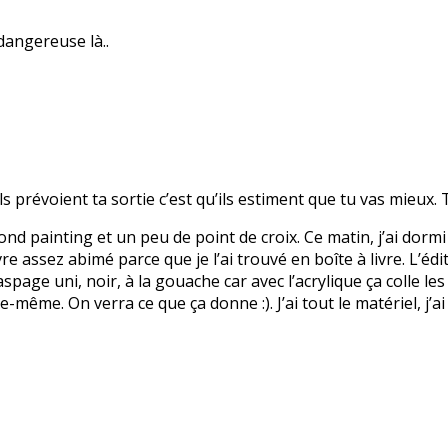
dangereuse là..
ls prévoient ta sortie c’est qu’ils estiment que tu vas mieux. T
mond painting et un peu de point de croix. Ce matin, j’ai dormi 
vre assez abimé parce que je l’ai trouvé en boîte à livre. L’édi
spage uni, noir, à la gouache car avec l’acrylique ça colle les
-même. On verra ce que ça donne :). J’ai tout le matériel, j’