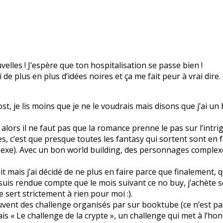
lles ! J’espère que ton hospitalisation se passe bien !
ai de plus en plus d’idées noires et ça me fait peur à vrai dire.
ost, je lis moins que je ne le voudrais mais disons que j’ai u
alors il ne faut pas que la romance prenne le pas sur l’intrig
s, c’est que presque toutes les fantasy qui sortent sont en 
sexe). Avec un bon world building, des personnages complexe
ait mais j’ai décidé de ne plus en faire parce que finalement, 
e suis rendue compte que le mois suivant ce no buy, j’achète 
e sert strictement à rien pour moi :).
ouvent des challenge organisés par sur booktube (ce n’est pas 
is « Le challenge de la crypte », un challenge qui met à l’honn