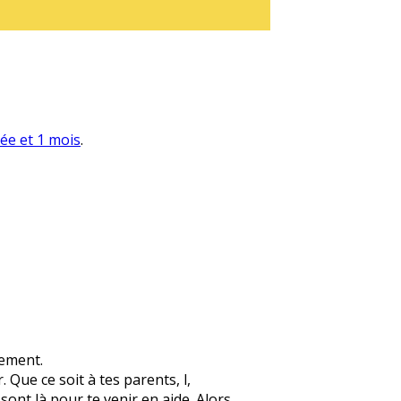
née et 1 mois
.
lement.
 Que ce soit à tes parents, l,
 sont là pour te venir en aide. Alors