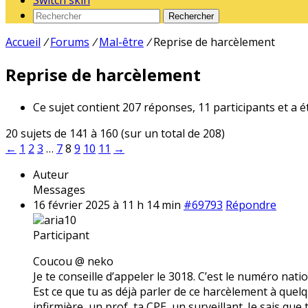
Switch skin
Rechercher
Accueil
/
Forums
/
Mal-être
/
Reprise de harcèlement
Reprise de harcèlement
Ce sujet contient 207 réponses, 11 participants et a é
20 sujets de 141 à 160 (sur un total de 208)
←
1
2
3
…
7
8
9
10
11
→
Auteur
Messages
16 février 2025 à 11 h 14 min
#69793
Répondre
aria10
Participant
Coucou @ neko
Je te conseille d’appeler le 3018. C’est le numéro nati
Est ce que tu as déjà parler de ce harcèlement à quelqu
infirmière, un prof, ta CPE, un surveillant. Je sais que