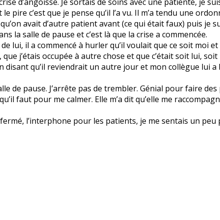
se d’angoisse. Je sortais de soins avec une patiente, je suis
et le pire c’est que je pense qu’il l’a vu. Il m’a tendu une ord
r qu’on avait d’autre patient avant (ce qui était faux) puis je
ns la salle de pause et c’est là que la crise a commencée.
de lui, il a commencé à hurler qu’il voulait que ce soit moi 
que j’étais occupée à autre chose et que c’était soit lui, soit i
en disant qu’il reviendrait un autre jour et mon collègue lui a
salle de pause. J’arrête pas de trembler. Génial pour faire des 
qu’il faut pour me calmer. Elle m’a dit qu’elle me raccompagn
ermé, l’interphone pour les patients, je me sentais un peu pl