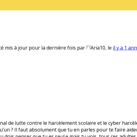
té mis à jour pour la dernière fois par
Aria10
, le
il y a 1 an
onal de lutte contre le harcèlement scolaire et le cyber harcè
’un ? Il faut absolument que tu en parles pour te faire aider.
 tu dois penser que tu es seul.e mais tu vois, tous ces adultes