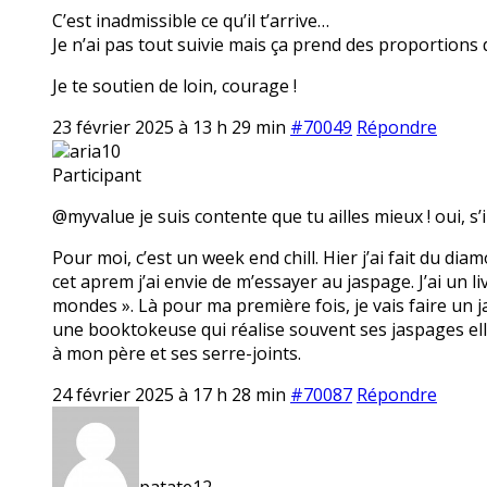
C’est inadmissible ce qu’il t’arrive…
Je n’ai pas tout suivie mais ça prend des proportions 
Je te soutien de loin, courage !
23 février 2025 à 13 h 29 min
#70049
Répondre
aria10
Participant
@myvalue je suis contente que tu ailles mieux ! oui, s’i
Pour moi, c’est un week end chill. Hier j’ai fait du dia
cet aprem j’ai envie de m’essayer au jaspage. J’ai un li
mondes ». Là pour ma première fois, je vais faire un ja
une booktokeuse qui réalise souvent ses jaspages elle
à mon père et ses serre-joints.
24 février 2025 à 17 h 28 min
#70087
Répondre
patate12