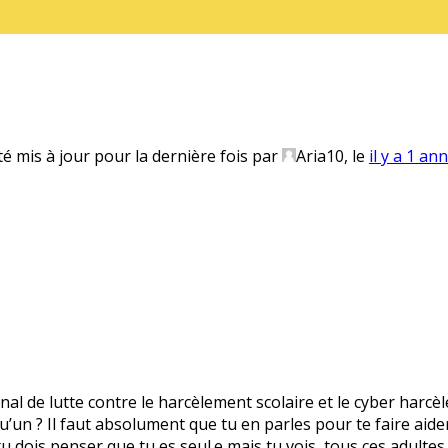
té mis à jour pour la dernière fois par
Aria10
, le
il y a 1 an
onal de lutte contre le harcèlement scolaire et le cyber harcè
’un ? Il faut absolument que tu en parles pour te faire aider.
 tu dois penser que tu es seul.e mais tu vois, tous ces adultes