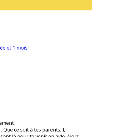
née et 1 mois
.
lement.
 Que ce soit à tes parents, l,
 sont là pour te venir en aide. Alors