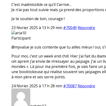
C’est inadmissible ce qu’il t’arrive…
Je n’ai pas tout suivie mais ça prend des proportions 
Je te soutien de loin, courage !
23 février 2025 à 13 h 29 min
#70049
Répondre
aria10
Participant
@myvalue je suis contente que tu ailles mieux ! oui, s’i
Pour moi, c’est un week end chill. Hier j’ai fait du dia
cet aprem j’ai envie de m’essayer au jaspage. J’ai un li
mondes ». Là pour ma première fois, je vais faire un ja
une booktokeuse qui réalise souvent ses jaspages elle
à mon père et ses serre-joints.
24 février 2025 à 17 h 28 min
#70087
Répondre
patate12