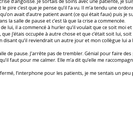
se d’angoisse. Je sortais de soins avec une patiente, je suis
et le pire c’est que je pense qu’il l’a vu. Il m’a tendu une ord
r qu’on avait d’autre patient avant (ce qui était faux) puis je
ns la salle de pause et c’est là que la crise a commencée.
de lui, il a commencé à hurler qu’il voulait que ce soit moi 
que j’étais occupée à autre chose et que c’était soit lui, soit i
en disant qu’il reviendrait un autre jour et mon collègue lui a
salle de pause. J’arrête pas de trembler. Génial pour faire des 
qu’il faut pour me calmer. Elle m’a dit qu’elle me raccompagn
ermé, l’interphone pour les patients, je me sentais un peu pl