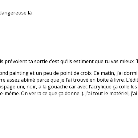
dangereuse là..
ls prévoient ta sortie c’est qu’ils estiment que tu vas mieux. T
mond painting et un peu de point de croix. Ce matin, j’ai dormi 
vre assez abimé parce que je l’ai trouvé en boîte à livre. L’édi
spage uni, noir, à la gouache car avec l’acrylique ça colle les
-même. On verra ce que ça donne :). J’ai tout le matériel, j’