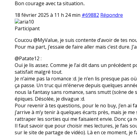
Bon courage avec ta situation..
18 février 2025 à 11 h 24 min
#69882
Répondre
aria10
Participant
Coucou @MyValue, je suis contente d’avoir de tes nouve
Pour ma part, j’essaie de faire aller mais c’est dure. J’
@Patate12 :
Oui je lis assez. Comme je l’ai dit dans un précédent p
satisfait malgré tout.
Je n’aime pas la romance :d. Je n’en lis presque pas où 
ça passe. Un truc qui m’énerve depuis quelques année
nous la fantasy sans romance, sans smutt (scène de 
épiques. Désolée, je divague :d.
Pour revenir à tes questions, pour le no buy, j’en ai f
j’arrive à m’y tenir à quelques écarts près, mais je m
rattraper les sorties qui me faisaient envie. Donc ça n
Il faut savoir que pour choisir mes lectures, je fais s
sur le site de partage de vidéo). Là en ce moment, je fa