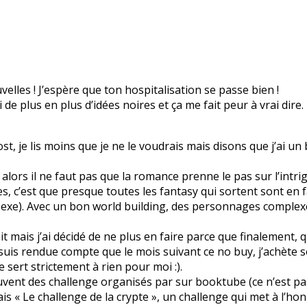
lles ! J’espère que ton hospitalisation se passe bien !
ai de plus en plus d’idées noires et ça me fait peur à vrai dire.
ost, je lis moins que je ne le voudrais mais disons que j’ai u
alors il ne faut pas que la romance prenne le pas sur l’intrig
s, c’est que presque toutes les fantasy qui sortent sont en 
sexe). Avec un bon world building, des personnages complexe
ait mais j’ai décidé de ne plus en faire parce que finalement, 
e suis rendue compte que le mois suivant ce no buy, j’achète 
e sert strictement à rien pour moi :).
ouvent des challenge organisés par sur booktube (ce n’est pas 
is « Le challenge de la crypte », un challenge qui met à l’honn