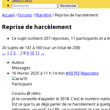
Switch skin
Rechercher
Accueil
/
Forums
/
Mal-être
/
Reprise de harcèlement
Reprise de harcèlement
Ce sujet contient 207 réponses, 11 participants et a é
20 sujets de 141 à 160 (sur un total de 208)
←
1
2
3
…
7
8
9
10
11
→
Auteur
Messages
16 février 2025 à 11 h 14 min
#69793
Répondre
aria10
Participant
Coucou @ neko
Je te conseille d’appeler le 3018. C’est le numéro nati
Est ce que tu as déjà parler de ce harcèlement à quelqu
infirmière, un prof, ta CPE, un surveillant. Je sais que