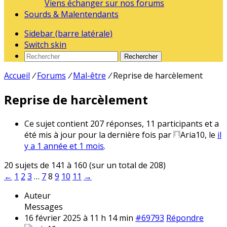
Viens échanger sur nos forums
Sourds & Malentendants
Sidebar (barre latérale)
Switch skin
Rechercher
Accueil
/
Forums
/
Mal-être
/
Reprise de harcèlement
Reprise de harcèlement
Ce sujet contient 207 réponses, 11 participants et a
été mis à jour pour la dernière fois par
Aria10
, le
il
y a 1 année et 1 mois
.
20 sujets de 141 à 160 (sur un total de 208)
←
1
2
3
…
7
8
9
10
11
→
Auteur
Messages
16 février 2025 à 11 h 14 min
#69793
Répondre