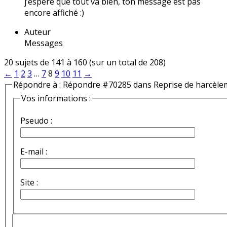
j’espère que tout va bien, ton message est pas
encore affiché :)
Auteur
Messages
20 sujets de 141 à 160 (sur un total de 208)
←
1
2
3
…
7
8
9
10
11
→
Répondre à : Répondre #70285 dans Reprise de harcèle
Vos informations :
Pseudo :
E-mail :
Site :