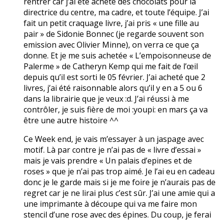
rentrer car j’ai été acheté des chocolats pour la
directrice du centre, ma cadre, et toute l’équipe. J’ai
fait un petit craquage livre, j’ai pris « une fille au
pair » de Sidonie Bonnec (je regarde souvent son
emission avec Olivier Minne), on verra ce que ça
donne. Et je me suis achetée « L’empoisonneuse de
Palerme » de Catheryn Kemp qui me fait de l’œil
depuis qu’il est sorti le 05 février. J’ai acheté que 2
livres, j’ai été raisonnable alors qu’il y en a 5 ou 6
dans la librairie que je veux :d. J’ai réussi à me
contrôler, je suis fière de moi :youpi: en mars ça va
être une autre histoire ^^
Ce Week end, je vais m’essayer à un jaspage avec
motif. Là par contre je n’ai pas de « livre d’essai »
mais je vais prendre « Un palais d’epines et de
roses » que je n’ai pas trop aimé. Je l’ai eu en cadeau
donc je le garde mais si je me foire je n’aurais pas de
regret car je ne lirai plus c’est sûr. J’ai une amie qui a
une imprimante à découpe qui va me faire mon
stencil d’une rose avec des épines. Du coup, je ferai