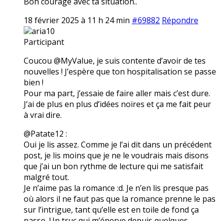
Bon courage avec ta situation..
18 février 2025 à 11 h 24 min
#69882
Répondre
aria10
Participant
Coucou @MyValue, je suis contente d’avoir de tes
nouvelles ! J’espère que ton hospitalisation se passe
bien !
Pour ma part, j’essaie de faire aller mais c’est dure.
J’ai de plus en plus d’idées noires et ça me fait peur
à vrai dire.
@Patate12 :
Oui je lis assez. Comme je l’ai dit dans un précédent
post, je lis moins que je ne le voudrais mais disons
que j’ai un bon rythme de lecture qui me satisfait
malgré tout.
Je n’aime pas la romance :d. Je n’en lis presque pas
où alors il ne faut pas que la romance prenne le pas
sur l’intrigue, tant qu’elle est en toile de fond ça
passe. Un truc qui m’énerve depuis quelques