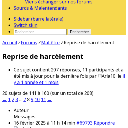
Viens échanger sur nos forums
Sourds & Malentendants
Sidebar (barre latérale)
Switch skin
Rechercher
Accueil
/
Forums
/
Mal-être
/
Reprise de harcèlement
Reprise de harcèlement
Ce sujet contient 207 réponses, 11 participants et a
été mis à jour pour la dernière fois par
Aria10
, le
il
y a 1 année et 1 mois
.
20 sujets de 141 à 160 (sur un total de 208)
←
1
2
3
…
7
8
9
10
11
→
Auteur
Messages
16 février 2025 à 11 h 14 min
#69793
Répondre