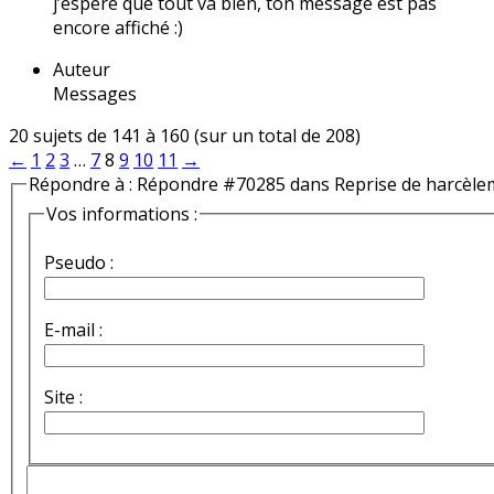
j’espère que tout va bien, ton message est pas
encore affiché :)
Auteur
Messages
20 sujets de 141 à 160 (sur un total de 208)
←
1
2
3
…
7
8
9
10
11
→
Répondre à : Répondre #70285 dans Reprise de harcèle
Vos informations :
Pseudo :
E-mail :
Site :