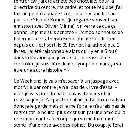
rentrer car j’ai été acheté des chocolats pour la
directrice du centre, ma cadre, et toute l’équipe. J’ai
fait un petit craquage livre, j’ai pris « une fille au
pair » de Sidonie Bonnec (je regarde souvent son
emission avec Olivier Minne), on verra ce que ça
donne. Et je me suis achetée « L’empoisonneuse de
Palerme » de Catheryn Kemp qui me fait de l’œil
depuis qu’il est sorti le 05 février. J’ai acheté que 2
livres, j’ai été raisonnable alors qu’il y en a 5 ou 6
dans la librairie que je veux :d. J’ai réussi à me
contrôler, je suis fière de moi :youpi: en mars ça va
être une autre histoire ^^
Ce Week end, je vais m’essayer à un jaspage avec
motif. Là par contre je n’ai pas de « livre d’essai »
mais je vais prendre « Un palais d’epines et de
roses » que je n’ai pas trop aimé. Je l’ai eu en cadeau
donc je le garde mais si je me foire je n’aurais pas de
regret car je ne lirai plus c’est sûr. J’ai une amie qui a
une imprimante à découpe qui va me faire mon
stencil d’une rose avec des épines. Du coup, je ferai