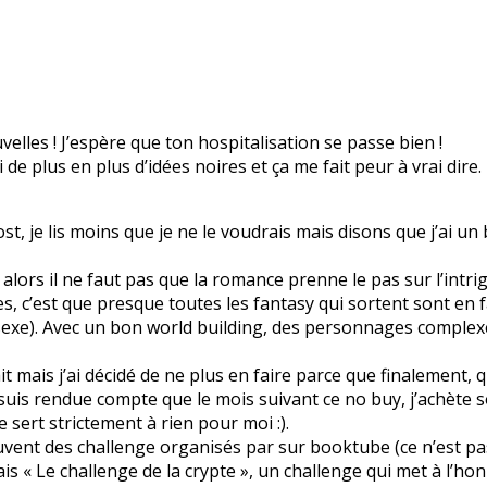
lles ! J’espère que ton hospitalisation se passe bien !
ai de plus en plus d’idées noires et ça me fait peur à vrai dire.
ost, je lis moins que je ne le voudrais mais disons que j’ai u
alors il ne faut pas que la romance prenne le pas sur l’intrig
s, c’est que presque toutes les fantasy qui sortent sont en 
sexe). Avec un bon world building, des personnages complexe
ait mais j’ai décidé de ne plus en faire parce que finalement, 
e suis rendue compte que le mois suivant ce no buy, j’achète 
e sert strictement à rien pour moi :).
ouvent des challenge organisés par sur booktube (ce n’est pas 
is « Le challenge de la crypte », un challenge qui met à l’honn