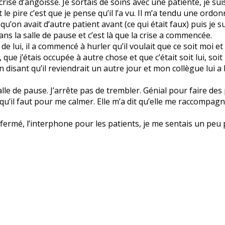
se d’angoisse. Je sortais de soins avec une patiente, je suis
et le pire c’est que je pense qu’il l’a vu. Il m’a tendu une ord
r qu’on avait d’autre patient avant (ce qui était faux) puis je
ns la salle de pause et c’est là que la crise a commencée.
de lui, il a commencé à hurler qu’il voulait que ce soit moi 
que j’étais occupée à autre chose et que c’était soit lui, soit i
en disant qu’il reviendrait un autre jour et mon collègue lui a
salle de pause. J’arrête pas de trembler. Génial pour faire des 
qu’il faut pour me calmer. Elle m’a dit qu’elle me raccompagn
ermé, l’interphone pour les patients, je me sentais un peu pl