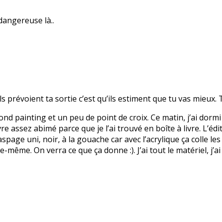
dangereuse là..
ls prévoient ta sortie c’est qu’ils estiment que tu vas mieux. T
mond painting et un peu de point de croix. Ce matin, j’ai dormi 
vre assez abimé parce que je l’ai trouvé en boîte à livre. L’édi
spage uni, noir, à la gouache car avec l’acrylique ça colle les
-même. On verra ce que ça donne :). J’ai tout le matériel, j’