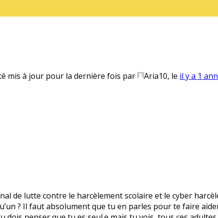
té mis à jour pour la dernière fois par
Aria10
, le
il y a 1 an
onal de lutte contre le harcèlement scolaire et le cyber harcè
’un ? Il faut absolument que tu en parles pour te faire aider.
 tu dois penser que tu es seul.e mais tu vois, tous ces adultes