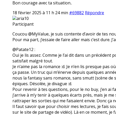
Bon courage avec ta situation..
18 février 2025 à 11 h 24 min
#69882
Répondre
aria10
Participant
Coucou @MyValue, je suis contente d’avoir de tes nouve
Pour ma part, j’essaie de faire aller mais c’est dure. J’
@Patate12 :
Oui je lis assez. Comme je l’ai dit dans un précédent p
satisfait malgré tout.
Je n’aime pas la romance :d. Je n’en lis presque pas où 
ça passe. Un truc qui m’énerve depuis quelques année
nous la fantasy sans romance, sans smutt (scène de 
épiques. Désolée, je divague :d.
Pour revenir à tes questions, pour le no buy, j’en ai f
j’arrive à m’y tenir à quelques écarts près, mais je m
rattraper les sorties qui me faisaient envie. Donc ça n
Il faut savoir que pour choisir mes lectures, je fais s
sur le site de partage de vidéo). Là en ce moment, je fa