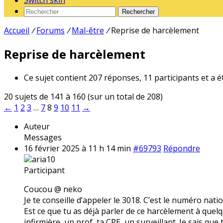
Switch skin
Rechercher
Accueil
/
Forums
/
Mal-être
/
Reprise de harcèlement
Reprise de harcèlement
Ce sujet contient 207 réponses, 11 participants et a é
20 sujets de 141 à 160 (sur un total de 208)
←
1
2
3
…
7
8
9
10
11
→
Auteur
Messages
16 février 2025 à 11 h 14 min
#69793
Répondre
aria10
Participant
Coucou @ neko
Je te conseille d’appeler le 3018. C’est le numéro nati
Est ce que tu as déjà parler de ce harcèlement à quelqu
infirmière, un prof, ta CPE, un surveillant. Je sais que