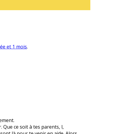
née et 1 mois
.
lement.
 Que ce soit à tes parents, l,
 sont là pour te venir en aide. Alors