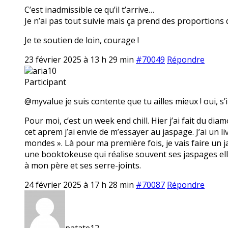
C’est inadmissible ce qu’il t’arrive…
Je n’ai pas tout suivie mais ça prend des proportions 
Je te soutien de loin, courage !
23 février 2025 à 13 h 29 min
#70049
Répondre
aria10
Participant
@myvalue je suis contente que tu ailles mieux ! oui, s’i
Pour moi, c’est un week end chill. Hier j’ai fait du dia
cet aprem j’ai envie de m’essayer au jaspage. J’ai un li
mondes ». Là pour ma première fois, je vais faire un ja
une booktokeuse qui réalise souvent ses jaspages elle
à mon père et ses serre-joints.
24 février 2025 à 17 h 28 min
#70087
Répondre
patate12