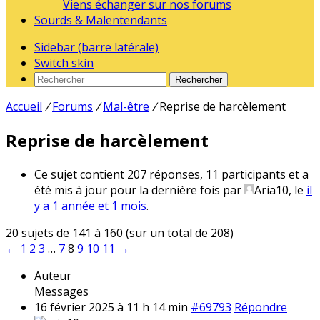
Viens échanger sur nos forums
Sourds & Malentendants
Sidebar (barre latérale)
Switch skin
Rechercher
Accueil
/
Forums
/
Mal-être
/
Reprise de harcèlement
Reprise de harcèlement
Ce sujet contient 207 réponses, 11 participants et a
été mis à jour pour la dernière fois par
Aria10
, le
il
y a 1 année et 1 mois
.
20 sujets de 141 à 160 (sur un total de 208)
←
1
2
3
…
7
8
9
10
11
→
Auteur
Messages
16 février 2025 à 11 h 14 min
#69793
Répondre