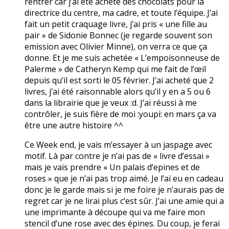
rentrer car j’ai été acheté des chocolats pour la
directrice du centre, ma cadre, et toute l’équipe. J’ai
fait un petit craquage livre, j’ai pris « une fille au
pair » de Sidonie Bonnec (je regarde souvent son
emission avec Olivier Minne), on verra ce que ça
donne. Et je me suis achetée « L’empoisonneuse de
Palerme » de Catheryn Kemp qui me fait de l’œil
depuis qu’il est sorti le 05 février. J’ai acheté que 2
livres, j’ai été raisonnable alors qu’il y en a 5 ou 6
dans la librairie que je veux :d. J’ai réussi à me
contrôler, je suis fière de moi :youpi: en mars ça va
être une autre histoire ^^
Ce Week end, je vais m’essayer à un jaspage avec
motif. Là par contre je n’ai pas de « livre d’essai »
mais je vais prendre « Un palais d’epines et de
roses » que je n’ai pas trop aimé. Je l’ai eu en cadeau
donc je le garde mais si je me foire je n’aurais pas de
regret car je ne lirai plus c’est sûr. J’ai une amie qui a
une imprimante à découpe qui va me faire mon
stencil d’une rose avec des épines. Du coup, je ferai