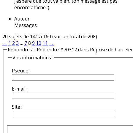
j’espère que tout va bien, ton message est pas
encore affiché :)
Auteur
Messages
20 sujets de 141 à 160 (sur un total de 208)
←
1
2
3
…
7
8
9
10
11
→
Répondre à : Répondre #70312 dans Reprise de harcèle
Vos informations :
Pseudo :
E-mail :
Site :