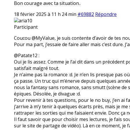
Bon courage avec ta situation..
18 février 2025 à 11 h 24 min
#69882
Répondre
aria10
Participant
Coucou @MyValue, je suis contente d’avoir de tes nouve
Pour ma part, j’essaie de faire aller mais c’est dure. J’
@Patate12 :
Oui je lis assez. Comme je l’ai dit dans un précédent p
satisfait malgré tout.
Je n’aime pas la romance :d. Je n’en lis presque pas où 
ça passe. Un truc qui m’énerve depuis quelques année
nous la fantasy sans romance, sans smutt (scène de 
épiques. Désolée, je divague :d.
Pour revenir à tes questions, pour le no buy, j’en ai f
j’arrive à m’y tenir à quelques écarts près, mais je m
rattraper les sorties qui me faisaient envie. Donc ça n
Il faut savoir que pour choisir mes lectures, je fais s
sur le site de partage de vidéo). Là en ce moment, je fa