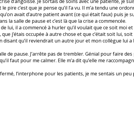
se d’angoisse. Je sortais de soins avec une patiente, je suis
et le pire c’est que je pense qu’il l’a vu. Il m’a tendu une ord
r qu’on avait d’autre patient avant (ce qui était faux) puis je
ns la salle de pause et c’est là que la crise a commencée.
de lui, il a commencé à hurler qu’il voulait que ce soit moi 
que j’étais occupée à autre chose et que c’était soit lui, soit i
en disant qu’il reviendrait un autre jour et mon collègue lui a
salle de pause. J’arrête pas de trembler. Génial pour faire des 
qu’il faut pour me calmer. Elle m’a dit qu’elle me raccompagn
ermé, l’interphone pour les patients, je me sentais un peu pl