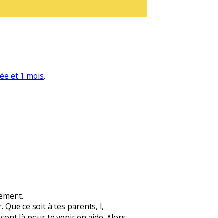
née et 1 mois
.
lement.
 Que ce soit à tes parents, l,
 sont là pour te venir en aide. Alors