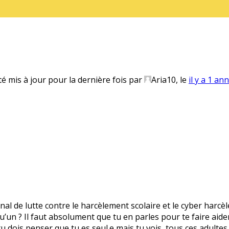
té mis à jour pour la dernière fois par
Aria10
, le
il y a 1 an
onal de lutte contre le harcèlement scolaire et le cyber harcè
’un ? Il faut absolument que tu en parles pour te faire aider.
 tu dois penser que tu es seul.e mais tu vois, tous ces adultes