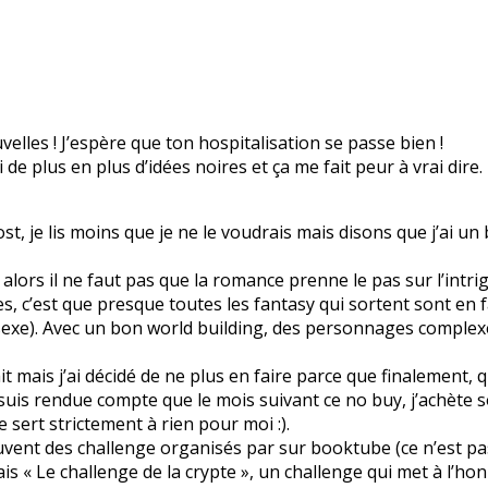
lles ! J’espère que ton hospitalisation se passe bien !
ai de plus en plus d’idées noires et ça me fait peur à vrai dire.
ost, je lis moins que je ne le voudrais mais disons que j’ai u
alors il ne faut pas que la romance prenne le pas sur l’intrig
s, c’est que presque toutes les fantasy qui sortent sont en 
sexe). Avec un bon world building, des personnages complexe
ait mais j’ai décidé de ne plus en faire parce que finalement, 
e suis rendue compte que le mois suivant ce no buy, j’achète 
e sert strictement à rien pour moi :).
ouvent des challenge organisés par sur booktube (ce n’est pas 
is « Le challenge de la crypte », un challenge qui met à l’honn