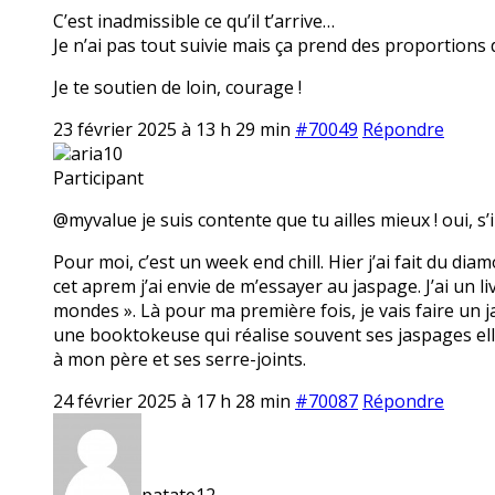
C’est inadmissible ce qu’il t’arrive…
Je n’ai pas tout suivie mais ça prend des proportions 
Je te soutien de loin, courage !
23 février 2025 à 13 h 29 min
#70049
Répondre
aria10
Participant
@myvalue je suis contente que tu ailles mieux ! oui, s’i
Pour moi, c’est un week end chill. Hier j’ai fait du dia
cet aprem j’ai envie de m’essayer au jaspage. J’ai un li
mondes ». Là pour ma première fois, je vais faire un ja
une booktokeuse qui réalise souvent ses jaspages elle
à mon père et ses serre-joints.
24 février 2025 à 17 h 28 min
#70087
Répondre
patate12