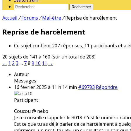
Switch skin
Rechercher
Accueil
/
Forums
/
Mal-être
/
Reprise de harcèlement
Reprise de harcèlement
Ce sujet contient 207 réponses, 11 participants et a é
20 sujets de 141 à 160 (sur un total de 208)
←
1
2
3
…
7
8
9
10
11
→
Auteur
Messages
16 février 2025 à 11 h 14 min
#69793
Répondre
aria10
Participant
Coucou @ neko
Je te conseille d’appeler le 3018. C’est le numéro nati
Est ce que tu as déjà parler de ce harcèlement à quelqu
infirmière, un prof, ta CPE, un surveillant. Je sais que