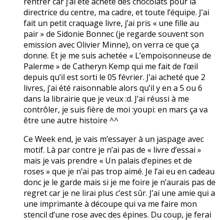
rentrer car j’ai été acheté des chocolats pour la
directrice du centre, ma cadre, et toute l’équipe. J’ai
fait un petit craquage livre, j’ai pris « une fille au
pair » de Sidonie Bonnec (je regarde souvent son
emission avec Olivier Minne), on verra ce que ça
donne. Et je me suis achetée « L’empoisonneuse de
Palerme » de Catheryn Kemp qui me fait de l’œil
depuis qu’il est sorti le 05 février. J’ai acheté que 2
livres, j’ai été raisonnable alors qu’il y en a 5 ou 6
dans la librairie que je veux :d. J’ai réussi à me
contrôler, je suis fière de moi :youpi: en mars ça va
être une autre histoire ^^
Ce Week end, je vais m’essayer à un jaspage avec
motif. Là par contre je n’ai pas de « livre d’essai »
mais je vais prendre « Un palais d’epines et de
roses » que je n’ai pas trop aimé. Je l’ai eu en cadeau
donc je le garde mais si je me foire je n’aurais pas de
regret car je ne lirai plus c’est sûr. J’ai une amie qui a
une imprimante à découpe qui va me faire mon
stencil d’une rose avec des épines. Du coup, je ferai