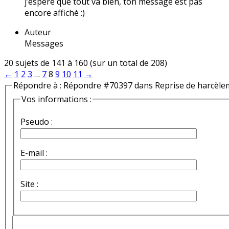
j’espère que tout va bien, ton message est pas
encore affiché :)
Auteur
Messages
20 sujets de 141 à 160 (sur un total de 208)
←
1
2
3
…
7
8
9
10
11
→
Répondre à : Répondre #70397 dans Reprise de harcèle
Vos informations :
Pseudo :
E-mail :
Site :