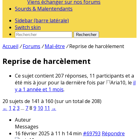
Viens échanger sur nos forums
Sourds & Malentendants
Sidebar (barre latérale)
Switch skin
Rechercher
Accueil
/
Forums
/
Mal-être
/
Reprise de harcèlement
Reprise de harcèlement
Ce sujet contient 207 réponses, 11 participants et a
été mis à jour pour la dernière fois par
Aria10
, le
il
y a 1 année et 1 mois
.
20 sujets de 141 à 160 (sur un total de 208)
←
1
2
3
…
7
8
9
10
11
→
Auteur
Messages
16 février 2025 à 11 h 14 min
#69793
Répondre