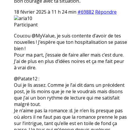
Bon courage avec ta situation..
18 février 2025 à 11 h 24 min
#69882
Répondre
aria10
Participant
Coucou @MyValue, je suis contente d’avoir de tes
nouvelles ! J’espère que ton hospitalisation se passe
bien !
Pour ma part, j’essaie de faire aller mais c’est dure.
J’ai de plus en plus d’idées noires et ça me fait peur
à vrai dire.
@Patate12 :
Oui je lis assez. Comme je l’ai dit dans un précédent
post, je lis moins que je ne le voudrais mais disons
que j’ai un bon rythme de lecture qui me satisfait
malgré tout.
Je n’aime pas la romance :d. Je n’en lis presque pas
où alors il ne faut pas que la romance prenne le pas
sur l’intrigue, tant qu’elle est en toile de fond ça
passe. Un truc qui m’énerve depuis quelques