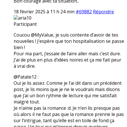
Bon courage avec ta situation..
18 février 2025 à 11 h 24 min
#69882
Répondre
aria10
Participant
Coucou @MyValue, je suis contente d’avoir de tes
nouvelles ! J’espère que ton hospitalisation se passe
bien !
Pour ma part, j’essaie de faire aller mais c’est dure.
J’ai de plus en plus d’idées noires et ça me fait peur
à vrai dire.
@Patate12 :
Oui je lis assez. Comme je l’ai dit dans un précédent
post, je lis moins que je ne le voudrais mais disons
que j’ai un bon rythme de lecture qui me satisfait
malgré tout.
Je n’aime pas la romance :d. Je n’en lis presque pas
où alors il ne faut pas que la romance prenne le pas
sur l’intrigue, tant qu’elle est en toile de fond ça
passe. Un truc qui m’énerve depuis quelques