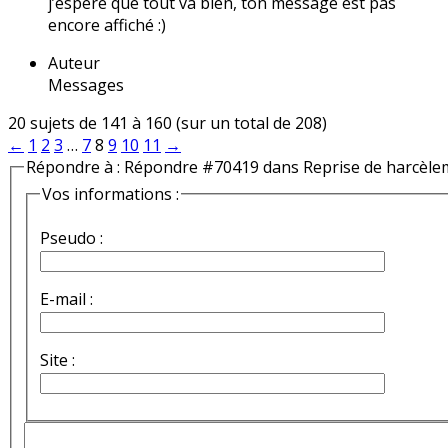
j’espère que tout va bien, ton message est pas
encore affiché :)
Auteur
Messages
20 sujets de 141 à 160 (sur un total de 208)
←
1
2
3
…
7
8
9
10
11
→
Répondre à : Répondre #70419 dans Reprise de harcèle
Vos informations :
Pseudo :
E-mail :
Site :