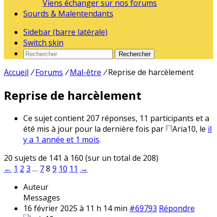
Viens échanger sur nos forums
Sourds & Malentendants
Sidebar (barre latérale)
Switch skin
Rechercher
Accueil
/
Forums
/
Mal-être
/
Reprise de harcèlement
Reprise de harcèlement
Ce sujet contient 207 réponses, 11 participants et a
été mis à jour pour la dernière fois par
Aria10
, le
il
y a 1 année et 1 mois
.
20 sujets de 141 à 160 (sur un total de 208)
←
1
2
3
…
7
8
9
10
11
→
Auteur
Messages
16 février 2025 à 11 h 14 min
#69793
Répondre