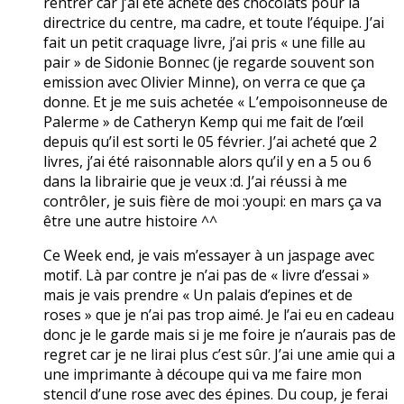
rentrer car j’ai été acheté des chocolats pour la
directrice du centre, ma cadre, et toute l’équipe. J’ai
fait un petit craquage livre, j’ai pris « une fille au
pair » de Sidonie Bonnec (je regarde souvent son
emission avec Olivier Minne), on verra ce que ça
donne. Et je me suis achetée « L’empoisonneuse de
Palerme » de Catheryn Kemp qui me fait de l’œil
depuis qu’il est sorti le 05 février. J’ai acheté que 2
livres, j’ai été raisonnable alors qu’il y en a 5 ou 6
dans la librairie que je veux :d. J’ai réussi à me
contrôler, je suis fière de moi :youpi: en mars ça va
être une autre histoire ^^
Ce Week end, je vais m’essayer à un jaspage avec
motif. Là par contre je n’ai pas de « livre d’essai »
mais je vais prendre « Un palais d’epines et de
roses » que je n’ai pas trop aimé. Je l’ai eu en cadeau
donc je le garde mais si je me foire je n’aurais pas de
regret car je ne lirai plus c’est sûr. J’ai une amie qui a
une imprimante à découpe qui va me faire mon
stencil d’une rose avec des épines. Du coup, je ferai