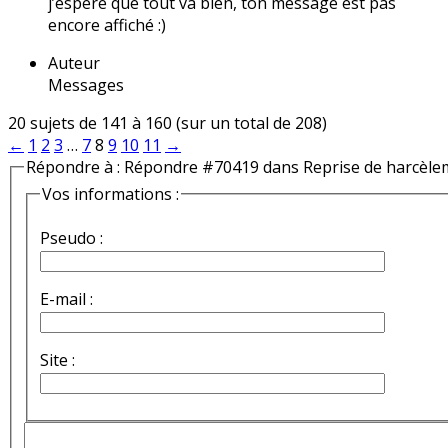
j’espère que tout va bien, ton message est pas
encore affiché :)
Auteur
Messages
20 sujets de 141 à 160 (sur un total de 208)
←
1
2
3
…
7
8
9
10
11
→
Répondre à : Répondre #70419 dans Reprise de harcèle
Vos informations :
Pseudo :
E-mail :
Site :