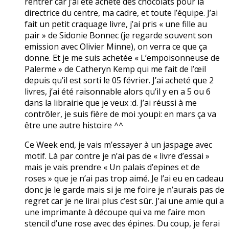
rentrer car j’ai été acheté des chocolats pour la
directrice du centre, ma cadre, et toute l’équipe. J’ai
fait un petit craquage livre, j’ai pris « une fille au
pair » de Sidonie Bonnec (je regarde souvent son
emission avec Olivier Minne), on verra ce que ça
donne. Et je me suis achetée « L’empoisonneuse de
Palerme » de Catheryn Kemp qui me fait de l’œil
depuis qu’il est sorti le 05 février. J’ai acheté que 2
livres, j’ai été raisonnable alors qu’il y en a 5 ou 6
dans la librairie que je veux :d. J’ai réussi à me
contrôler, je suis fière de moi :youpi: en mars ça va
être une autre histoire ^^
Ce Week end, je vais m’essayer à un jaspage avec
motif. Là par contre je n’ai pas de « livre d’essai »
mais je vais prendre « Un palais d’epines et de
roses » que je n’ai pas trop aimé. Je l’ai eu en cadeau
donc je le garde mais si je me foire je n’aurais pas de
regret car je ne lirai plus c’est sûr. J’ai une amie qui a
une imprimante à découpe qui va me faire mon
stencil d’une rose avec des épines. Du coup, je ferai