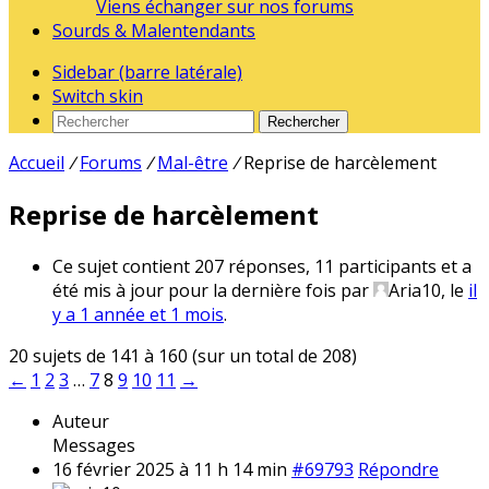
Viens échanger sur nos forums
Sourds & Malentendants
Sidebar (barre latérale)
Switch skin
Rechercher
Accueil
/
Forums
/
Mal-être
/
Reprise de harcèlement
Reprise de harcèlement
Ce sujet contient 207 réponses, 11 participants et a
été mis à jour pour la dernière fois par
Aria10
, le
il
y a 1 année et 1 mois
.
20 sujets de 141 à 160 (sur un total de 208)
←
1
2
3
…
7
8
9
10
11
→
Auteur
Messages
16 février 2025 à 11 h 14 min
#69793
Répondre