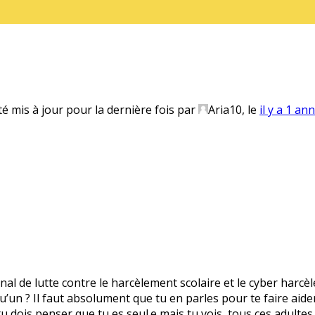
té mis à jour pour la dernière fois par
Aria10
, le
il y a 1 an
onal de lutte contre le harcèlement scolaire et le cyber harcè
’un ? Il faut absolument que tu en parles pour te faire aider.
 tu dois penser que tu es seul.e mais tu vois, tous ces adultes