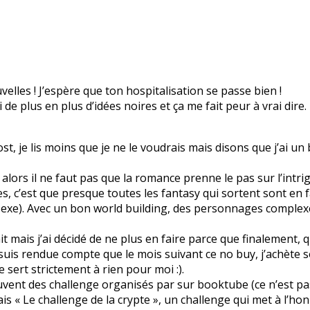
lles ! J’espère que ton hospitalisation se passe bien !
ai de plus en plus d’idées noires et ça me fait peur à vrai dire.
ost, je lis moins que je ne le voudrais mais disons que j’ai u
alors il ne faut pas que la romance prenne le pas sur l’intrig
s, c’est que presque toutes les fantasy qui sortent sont en 
sexe). Avec un bon world building, des personnages complexe
ait mais j’ai décidé de ne plus en faire parce que finalement, 
e suis rendue compte que le mois suivant ce no buy, j’achète 
e sert strictement à rien pour moi :).
ouvent des challenge organisés par sur booktube (ce n’est pas 
is « Le challenge de la crypte », un challenge qui met à l’honn