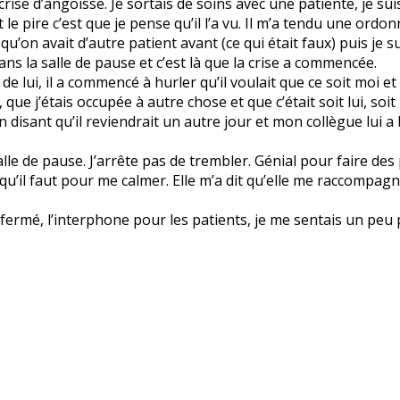
se d’angoisse. Je sortais de soins avec une patiente, je suis
et le pire c’est que je pense qu’il l’a vu. Il m’a tendu une ord
r qu’on avait d’autre patient avant (ce qui était faux) puis je
ns la salle de pause et c’est là que la crise a commencée.
de lui, il a commencé à hurler qu’il voulait que ce soit moi 
que j’étais occupée à autre chose et que c’était soit lui, soit i
en disant qu’il reviendrait un autre jour et mon collègue lui a
salle de pause. J’arrête pas de trembler. Génial pour faire des 
qu’il faut pour me calmer. Elle m’a dit qu’elle me raccompagn
ermé, l’interphone pour les patients, je me sentais un peu pl