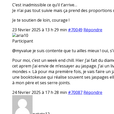
C’est inadmissible ce qu’il t’arrive…
Je n’ai pas tout suivie mais ça prend des proportions 
Je te soutien de loin, courage !
23 février 2025 à 13 h 29 min
#70049
Répondre
aria10
Participant
@myvalue je suis contente que tu ailles mieux ! oui, s’i
Pour moi, c’est un week end chill. Hier j’ai fait du dia
cet aprem j’ai envie de m’essayer au jaspage. J’ai un li
mondes ». Là pour ma première fois, je vais faire un ja
une booktokeuse qui réalise souvent ses jaspages elle
à mon père et ses serre-joints.
24 février 2025 à 17 h 28 min
#70087
Répondre
patate12