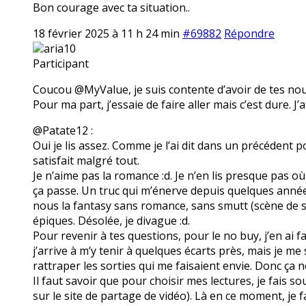
Bon courage avec ta situation..
18 février 2025 à 11 h 24 min
#69882
Répondre
aria10
Participant
Coucou @MyValue, je suis contente d’avoir de tes nouve
Pour ma part, j’essaie de faire aller mais c’est dure. J’
@Patate12 :
Oui je lis assez. Comme je l’ai dit dans un précédent p
satisfait malgré tout.
Je n’aime pas la romance :d. Je n’en lis presque pas où 
ça passe. Un truc qui m’énerve depuis quelques année
nous la fantasy sans romance, sans smutt (scène de 
épiques. Désolée, je divague :d.
Pour revenir à tes questions, pour le no buy, j’en ai f
j’arrive à m’y tenir à quelques écarts près, mais je m
rattraper les sorties qui me faisaient envie. Donc ça n
Il faut savoir que pour choisir mes lectures, je fais s
sur le site de partage de vidéo). Là en ce moment, je fa