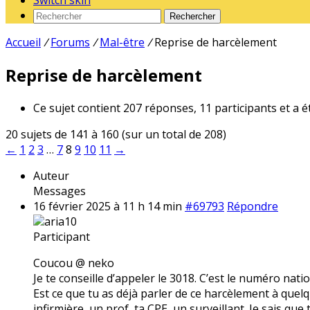
Switch skin
Rechercher
Accueil
/
Forums
/
Mal-être
/
Reprise de harcèlement
Reprise de harcèlement
Ce sujet contient 207 réponses, 11 participants et a é
20 sujets de 141 à 160 (sur un total de 208)
←
1
2
3
…
7
8
9
10
11
→
Auteur
Messages
16 février 2025 à 11 h 14 min
#69793
Répondre
aria10
Participant
Coucou @ neko
Je te conseille d’appeler le 3018. C’est le numéro nati
Est ce que tu as déjà parler de ce harcèlement à quelqu
infirmière, un prof, ta CPE, un surveillant. Je sais que