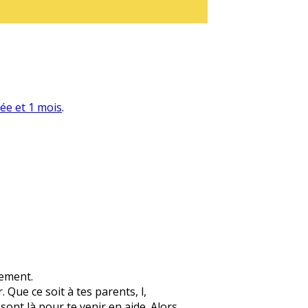
née et 1 mois
.
lement.
 Que ce soit à tes parents, l,
 sont là pour te venir en aide. Alors