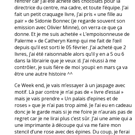
rentrer car j’ai été acheté des chocolats pour la
directrice du centre, ma cadre, et toute l’équipe. J’ai
fait un petit craquage livre, j’ai pris « une fille au
pair » de Sidonie Bonnec (je regarde souvent son
emission avec Olivier Minne), on verra ce que ça
donne. Et je me suis achetée « L’empoisonneuse de
Palerme » de Catheryn Kemp qui me fait de l’œil
depuis qu’il est sorti le 05 février. J’ai acheté que 2
livres, j’ai été raisonnable alors qu’il y en a 5 ou 6
dans la librairie que je veux :d. J’ai réussi à me
contrôler, je suis fière de moi :youpi: en mars ça va
être une autre histoire ^^
Ce Week end, je vais m’essayer à un jaspage avec
motif. Là par contre je n’ai pas de « livre d’essai »
mais je vais prendre « Un palais d’epines et de
roses » que je n’ai pas trop aimé. Je l’ai eu en cadeau
donc je le garde mais si je me foire je n’aurais pas de
regret car je ne lirai plus c’est sûr. J’ai une amie qui a
une imprimante à découpe qui va me faire mon
stencil d’une rose avec des épines. Du coup, je ferai