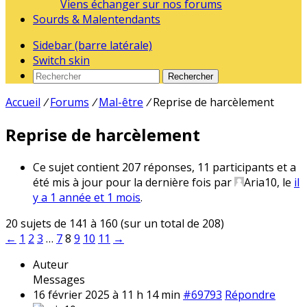
Viens échanger sur nos forums
Sourds & Malentendants
Sidebar (barre latérale)
Switch skin
Rechercher
Accueil
/
Forums
/
Mal-être
/
Reprise de harcèlement
Reprise de harcèlement
Ce sujet contient 207 réponses, 11 participants et a
été mis à jour pour la dernière fois par
Aria10
, le
il
y a 1 année et 1 mois
.
20 sujets de 141 à 160 (sur un total de 208)
←
1
2
3
…
7
8
9
10
11
→
Auteur
Messages
16 février 2025 à 11 h 14 min
#69793
Répondre