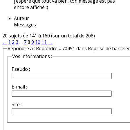
j’espère que tout va bien, ton message est pas
encore affiché :)
Auteur
Messages
20 sujets de 141 à 160 (sur un total de 208)
←
1
2
3
…
7
8
9
10
11
→
Répondre à : Répondre #70451 dans Reprise de harcèle
Vos informations :
Pseudo :
E-mail :
Site :