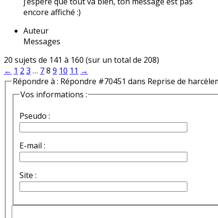
j’espère que tout va bien, ton message est pas
encore affiché :)
Auteur
Messages
20 sujets de 141 à 160 (sur un total de 208)
←
1
2
3
…
7
8
9
10
11
→
Répondre à : Répondre #70451 dans Reprise de harcèle
Vos informations :
Pseudo :
E-mail :
Site :