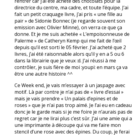
rentrer car j’ai été acheté des chocolats pour la
directrice du centre, ma cadre, et toute l’équipe. J’ai
fait un petit craquage livre, j’ai pris « une fille au
pair » de Sidonie Bonnec (je regarde souvent son
emission avec Olivier Minne), on verra ce que ça
donne. Et je me suis achetée « L’empoisonneuse de
Palerme » de Catheryn Kemp qui me fait de l’œil
depuis qu’il est sorti le 05 février. J’ai acheté que 2
livres, j’ai été raisonnable alors qu’il y en a 5 ou 6
dans la librairie que je veux :d. J’ai réussi à me
contrôler, je suis fière de moi :youpi: en mars ça va
être une autre histoire ^^
Ce Week end, je vais m’essayer à un jaspage avec
motif. Là par contre je n’ai pas de « livre d’essai »
mais je vais prendre « Un palais d’epines et de
roses » que je n’ai pas trop aimé. Je l’ai eu en cadeau
donc je le garde mais si je me foire je n’aurais pas de
regret car je ne lirai plus c’est sûr. J’ai une amie qui a
une imprimante à découpe qui va me faire mon
stencil d’une rose avec des épines. Du coup, je ferai