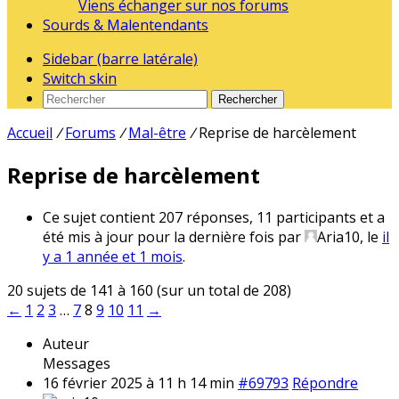
Viens échanger sur nos forums
Sourds & Malentendants
Sidebar (barre latérale)
Switch skin
Rechercher
Accueil
/
Forums
/
Mal-être
/
Reprise de harcèlement
Reprise de harcèlement
Ce sujet contient 207 réponses, 11 participants et a
été mis à jour pour la dernière fois par
Aria10
, le
il
y a 1 année et 1 mois
.
20 sujets de 141 à 160 (sur un total de 208)
←
1
2
3
…
7
8
9
10
11
→
Auteur
Messages
16 février 2025 à 11 h 14 min
#69793
Répondre