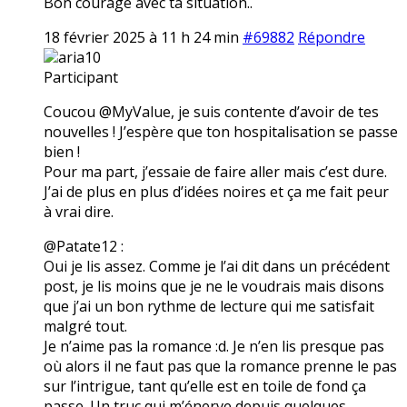
Bon courage avec ta situation..
18 février 2025 à 11 h 24 min
#69882
Répondre
aria10
Participant
Coucou @MyValue, je suis contente d’avoir de tes
nouvelles ! J’espère que ton hospitalisation se passe
bien !
Pour ma part, j’essaie de faire aller mais c’est dure.
J’ai de plus en plus d’idées noires et ça me fait peur
à vrai dire.
@Patate12 :
Oui je lis assez. Comme je l’ai dit dans un précédent
post, je lis moins que je ne le voudrais mais disons
que j’ai un bon rythme de lecture qui me satisfait
malgré tout.
Je n’aime pas la romance :d. Je n’en lis presque pas
où alors il ne faut pas que la romance prenne le pas
sur l’intrigue, tant qu’elle est en toile de fond ça
passe. Un truc qui m’énerve depuis quelques