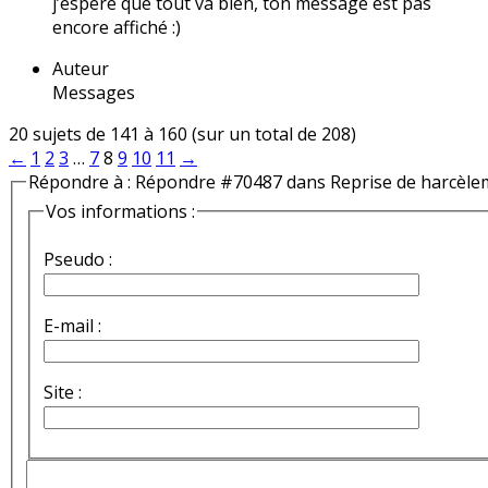
j’espère que tout va bien, ton message est pas
encore affiché :)
Auteur
Messages
20 sujets de 141 à 160 (sur un total de 208)
←
1
2
3
…
7
8
9
10
11
→
Répondre à : Répondre #70487 dans Reprise de harcèle
Vos informations :
Pseudo :
E-mail :
Site :