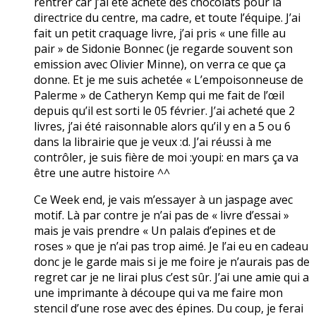
rentrer car j’ai été acheté des chocolats pour la
directrice du centre, ma cadre, et toute l’équipe. J’ai
fait un petit craquage livre, j’ai pris « une fille au
pair » de Sidonie Bonnec (je regarde souvent son
emission avec Olivier Minne), on verra ce que ça
donne. Et je me suis achetée « L’empoisonneuse de
Palerme » de Catheryn Kemp qui me fait de l’œil
depuis qu’il est sorti le 05 février. J’ai acheté que 2
livres, j’ai été raisonnable alors qu’il y en a 5 ou 6
dans la librairie que je veux :d. J’ai réussi à me
contrôler, je suis fière de moi :youpi: en mars ça va
être une autre histoire ^^
Ce Week end, je vais m’essayer à un jaspage avec
motif. Là par contre je n’ai pas de « livre d’essai »
mais je vais prendre « Un palais d’epines et de
roses » que je n’ai pas trop aimé. Je l’ai eu en cadeau
donc je le garde mais si je me foire je n’aurais pas de
regret car je ne lirai plus c’est sûr. J’ai une amie qui a
une imprimante à découpe qui va me faire mon
stencil d’une rose avec des épines. Du coup, je ferai