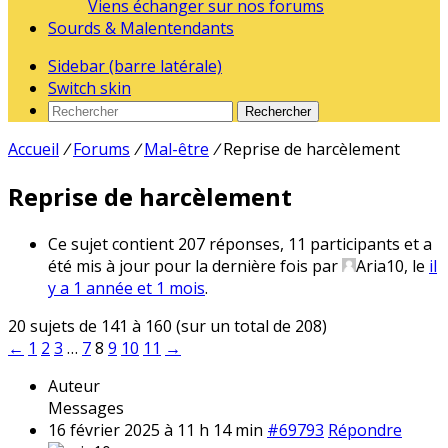
Viens échanger sur nos forums
Sourds & Malentendants
Sidebar (barre latérale)
Switch skin
Rechercher
Accueil
/
Forums
/
Mal-être
/
Reprise de harcèlement
Reprise de harcèlement
Ce sujet contient 207 réponses, 11 participants et a
été mis à jour pour la dernière fois par
Aria10
, le
il
y a 1 année et 1 mois
.
20 sujets de 141 à 160 (sur un total de 208)
←
1
2
3
…
7
8
9
10
11
→
Auteur
Messages
16 février 2025 à 11 h 14 min
#69793
Répondre