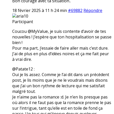
Bon courage avec ta situation..
18 février 2025 à 11 h 24 min
#69882
Répondre
aria10
Participant
Coucou @MyValue, je suis contente d’avoir de tes
nouvelles ! J’espère que ton hospitalisation se passe
bien !
Pour ma part, j’essaie de faire aller mais c’est dure.
J’ai de plus en plus d’idées noires et ça me fait peur
à vrai dire.
@Patate12 :
Oui je lis assez. Comme je l’ai dit dans un précédent
post, je lis moins que je ne le voudrais mais disons
que j’ai un bon rythme de lecture qui me satisfait
malgré tout.
Je n’aime pas la romance :d. Je n’en lis presque pas
où alors il ne faut pas que la romance prenne le pas
sur l’intrigue, tant qu’elle est en toile de fond ça
passe. Un truc qui m’énerve depuis quelques