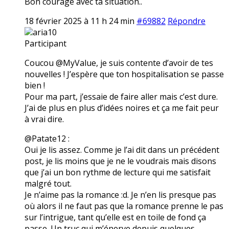
Bon courage avec ta situation..
18 février 2025 à 11 h 24 min
#69882
Répondre
aria10
Participant
Coucou @MyValue, je suis contente d’avoir de tes
nouvelles ! J’espère que ton hospitalisation se passe
bien !
Pour ma part, j’essaie de faire aller mais c’est dure.
J’ai de plus en plus d’idées noires et ça me fait peur
à vrai dire.
@Patate12 :
Oui je lis assez. Comme je l’ai dit dans un précédent
post, je lis moins que je ne le voudrais mais disons
que j’ai un bon rythme de lecture qui me satisfait
malgré tout.
Je n’aime pas la romance :d. Je n’en lis presque pas
où alors il ne faut pas que la romance prenne le pas
sur l’intrigue, tant qu’elle est en toile de fond ça
passe. Un truc qui m’énerve depuis quelques