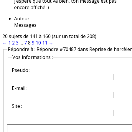
j’espère que tout va bien, ton message est pas
encore affiché :)
Auteur
Messages
20 sujets de 141 à 160 (sur un total de 208)
←
1
2
3
…
7
8
9
10
11
→
Répondre à : Répondre #70487 dans Reprise de harcèle
Vos informations :
Pseudo :
E-mail :
Site :