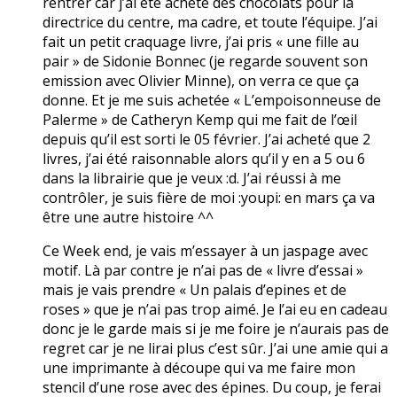
rentrer car j’ai été acheté des chocolats pour la
directrice du centre, ma cadre, et toute l’équipe. J’ai
fait un petit craquage livre, j’ai pris « une fille au
pair » de Sidonie Bonnec (je regarde souvent son
emission avec Olivier Minne), on verra ce que ça
donne. Et je me suis achetée « L’empoisonneuse de
Palerme » de Catheryn Kemp qui me fait de l’œil
depuis qu’il est sorti le 05 février. J’ai acheté que 2
livres, j’ai été raisonnable alors qu’il y en a 5 ou 6
dans la librairie que je veux :d. J’ai réussi à me
contrôler, je suis fière de moi :youpi: en mars ça va
être une autre histoire ^^
Ce Week end, je vais m’essayer à un jaspage avec
motif. Là par contre je n’ai pas de « livre d’essai »
mais je vais prendre « Un palais d’epines et de
roses » que je n’ai pas trop aimé. Je l’ai eu en cadeau
donc je le garde mais si je me foire je n’aurais pas de
regret car je ne lirai plus c’est sûr. J’ai une amie qui a
une imprimante à découpe qui va me faire mon
stencil d’une rose avec des épines. Du coup, je ferai