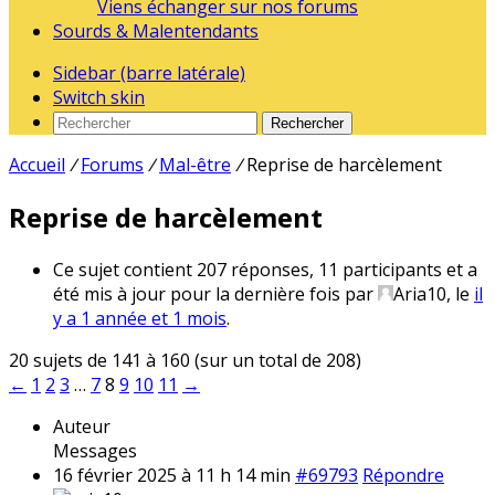
Viens échanger sur nos forums
Sourds & Malentendants
Sidebar (barre latérale)
Switch skin
Rechercher
Accueil
/
Forums
/
Mal-être
/
Reprise de harcèlement
Reprise de harcèlement
Ce sujet contient 207 réponses, 11 participants et a
été mis à jour pour la dernière fois par
Aria10
, le
il
y a 1 année et 1 mois
.
20 sujets de 141 à 160 (sur un total de 208)
←
1
2
3
…
7
8
9
10
11
→
Auteur
Messages
16 février 2025 à 11 h 14 min
#69793
Répondre