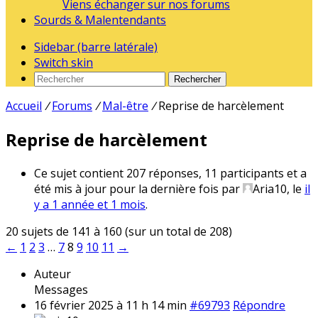
Viens échanger sur nos forums
Sourds & Malentendants
Sidebar (barre latérale)
Switch skin
Rechercher
Accueil
/
Forums
/
Mal-être
/
Reprise de harcèlement
Reprise de harcèlement
Ce sujet contient 207 réponses, 11 participants et a
été mis à jour pour la dernière fois par
Aria10
, le
il
y a 1 année et 1 mois
.
20 sujets de 141 à 160 (sur un total de 208)
←
1
2
3
…
7
8
9
10
11
→
Auteur
Messages
16 février 2025 à 11 h 14 min
#69793
Répondre