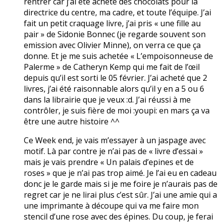
rentrer car j’ai été acheté des chocolats pour la
directrice du centre, ma cadre, et toute l’équipe. J’ai
fait un petit craquage livre, j’ai pris « une fille au
pair » de Sidonie Bonnec (je regarde souvent son
emission avec Olivier Minne), on verra ce que ça
donne. Et je me suis achetée « L’empoisonneuse de
Palerme » de Catheryn Kemp qui me fait de l’œil
depuis qu’il est sorti le 05 février. J’ai acheté que 2
livres, j’ai été raisonnable alors qu’il y en a 5 ou 6
dans la librairie que je veux :d. J’ai réussi à me
contrôler, je suis fière de moi :youpi: en mars ça va
être une autre histoire ^^
Ce Week end, je vais m’essayer à un jaspage avec
motif. Là par contre je n’ai pas de « livre d’essai »
mais je vais prendre « Un palais d’epines et de
roses » que je n’ai pas trop aimé. Je l’ai eu en cadeau
donc je le garde mais si je me foire je n’aurais pas de
regret car je ne lirai plus c’est sûr. J’ai une amie qui a
une imprimante à découpe qui va me faire mon
stencil d’une rose avec des épines. Du coup, je ferai