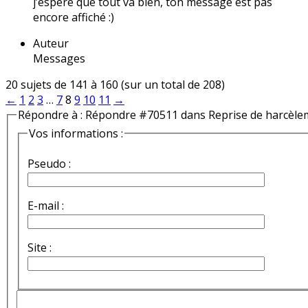
j’espère que tout va bien, ton message est pas
encore affiché :)
Auteur
Messages
20 sujets de 141 à 160 (sur un total de 208)
←
1
2
3
…
7
8
9
10
11
→
Répondre à : Répondre #70511 dans Reprise de harcèle
Vos informations :
Pseudo :
E-mail :
Site :