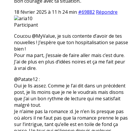
Bon courage avec ta situation..
18 février 2025 à 11 h 24 min
#69882
Répondre
aria10
Participant
Coucou @MyValue, je suis contente d’avoir de tes
nouvelles ! J’espère que ton hospitalisation se passe
bien !
Pour ma part, j’essaie de faire aller mais c’est dure.
J’ai de plus en plus d’idées noires et ça me fait peur
à vrai dire.
@Patate12 :
Oui je lis assez. Comme je l’ai dit dans un précédent
post, je lis moins que je ne le voudrais mais disons
que j’ai un bon rythme de lecture qui me satisfait
malgré tout.
Je n’aime pas la romance :d. Je n’en lis presque pas
où alors il ne faut pas que la romance prenne le pas
sur l’intrigue, tant qu’elle est en toile de fond ça
passe. Un truc qui m’énerve depuis quelques