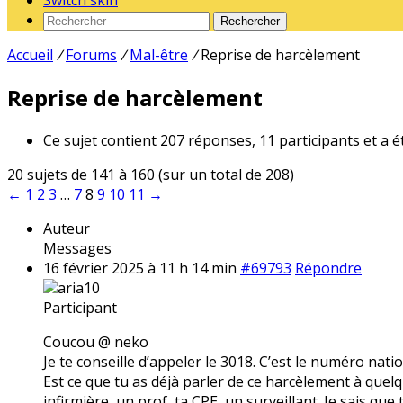
Switch skin
Rechercher
Accueil
/
Forums
/
Mal-être
/
Reprise de harcèlement
Reprise de harcèlement
Ce sujet contient 207 réponses, 11 participants et a é
20 sujets de 141 à 160 (sur un total de 208)
←
1
2
3
…
7
8
9
10
11
→
Auteur
Messages
16 février 2025 à 11 h 14 min
#69793
Répondre
aria10
Participant
Coucou @ neko
Je te conseille d’appeler le 3018. C’est le numéro nati
Est ce que tu as déjà parler de ce harcèlement à quelqu
infirmière, un prof, ta CPE, un surveillant. Je sais que