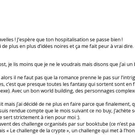
lles ! J’espère que ton hospitalisation se passe bien !
ai de plus en plus d’idées noires et ça me fait peur à vrai dire.
ost, je lis moins que je ne le voudrais mais disons que j’ai u
alors il ne faut pas que la romance prenne le pas sur l’intrig
s, c’est que presque toutes les fantasy qui sortent sont en 
sexe). Avec un bon world building, des personnages complexe
ait mais j’ai décidé de ne plus en faire parce que finalement, 
e suis rendue compte que le mois suivant ce no buy, j’achète 
e sert strictement à rien pour moi :).
ouvent des challenge organisés par sur booktube (ce n’est pas 
is « Le challenge de la crypte », un challenge qui met à l’honn