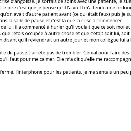
se d’angoisse. Je sortais de soins avec une patiente, je suis
et le pire c’est que je pense qu’il l’a vu. Il m’a tendu une ord
r qu’on avait d’autre patient avant (ce qui était faux) puis je
ns la salle de pause et c’est là que la crise a commencée.
de lui, il a commencé à hurler qu’il voulait que ce soit moi 
que j’étais occupée à autre chose et que c’était soit lui, soit i
en disant qu’il reviendrait un autre jour et mon collègue lui a
salle de pause. J’arrête pas de trembler. Génial pour faire des 
qu’il faut pour me calmer. Elle m’a dit qu’elle me raccompagn
ermé, l’interphone pour les patients, je me sentais un peu pl