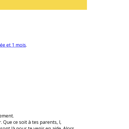
née et 1 mois
.
lement.
 Que ce soit à tes parents, l,
 sont là pour te venir en aide. Alors