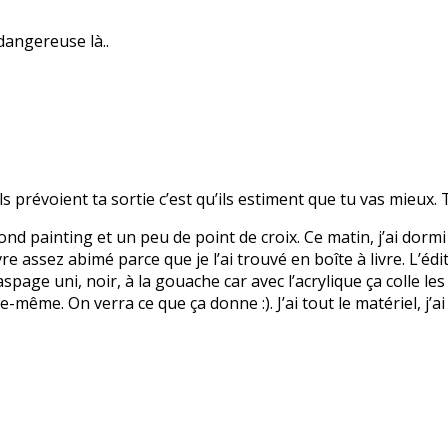
dangereuse là..
ls prévoient ta sortie c’est qu’ils estiment que tu vas mieux. T
mond painting et un peu de point de croix. Ce matin, j’ai dormi 
vre assez abimé parce que je l’ai trouvé en boîte à livre. L’édi
spage uni, noir, à la gouache car avec l’acrylique ça colle les
-même. On verra ce que ça donne :). J’ai tout le matériel, j’