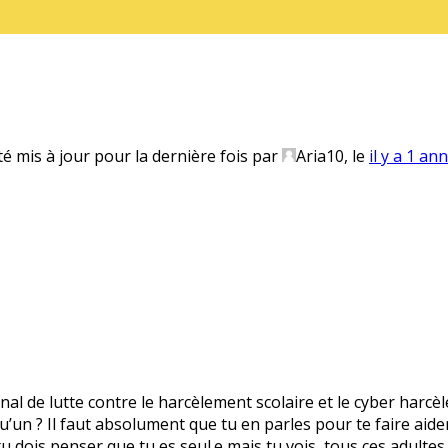
té mis à jour pour la dernière fois par
Aria10
, le
il y a 1 an
onal de lutte contre le harcèlement scolaire et le cyber harcè
’un ? Il faut absolument que tu en parles pour te faire aider.
 tu dois penser que tu es seul.e mais tu vois, tous ces adultes