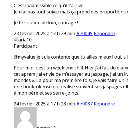
C’est inadmissible ce qu’il t’arrive…
Je n’ai pas tout suivie mais ça prend des proportions 
Je te soutien de loin, courage !
23 février 2025 à 13 h 29 min
#70049
Répondre
aria10
Participant
@myvalue je suis contente que tu ailles mieux ! oui, s’i
Pour moi, c’est un week end chill. Hier j’ai fait du dia
cet aprem j’ai envie de m’essayer au jaspage. J’ai un li
mondes ». Là pour ma première fois, je vais faire un ja
une booktokeuse qui réalise souvent ses jaspages elle
à mon père et ses serre-joints.
24 février 2025 à 17 h 28 min
#70087
Répondre
patate12