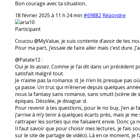
Bon courage avec ta situation..
18 février 2025 à 11 h 24 min
#69882
Répondre
aria10
Participant
Coucou @MyValue, je suis contente d’avoir de tes nouve
Pour ma part, j’essaie de faire aller mais c’est dure. J’
@Patate12 :
Oui je lis assez. Comme je l’ai dit dans un précédent p
satisfait malgré tout.
Je n’aime pas la romance :d. Je n’en lis presque pas où 
ça passe. Un truc qui m’énerve depuis quelques année
nous la fantasy sans romance, sans smutt (scène de 
épiques. Désolée, je divague :d.
Pour revenir à tes questions, pour le no buy, j’en ai f
j’arrive à m’y tenir à quelques écarts près, mais je m
rattraper les sorties qui me faisaient envie. Donc ça n
Il faut savoir que pour choisir mes lectures, je fais s
sur le site de partage de vidéo). Là en ce moment, je fa