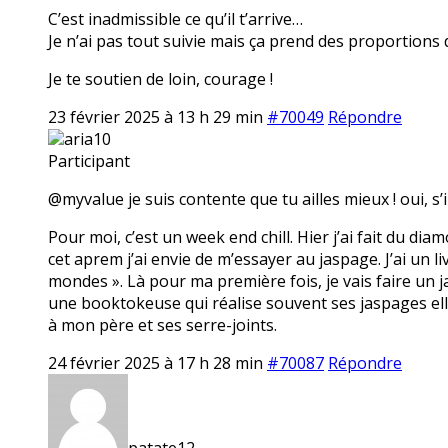
C’est inadmissible ce qu’il t’arrive…
Je n’ai pas tout suivie mais ça prend des proportions 
Je te soutien de loin, courage !
23 février 2025 à 13 h 29 min
#70049
Répondre
aria10
Participant
@myvalue je suis contente que tu ailles mieux ! oui, s’i
Pour moi, c’est un week end chill. Hier j’ai fait du dia
cet aprem j’ai envie de m’essayer au jaspage. J’ai un li
mondes ». Là pour ma première fois, je vais faire un ja
une booktokeuse qui réalise souvent ses jaspages elle
à mon père et ses serre-joints.
24 février 2025 à 17 h 28 min
#70087
Répondre
patate12