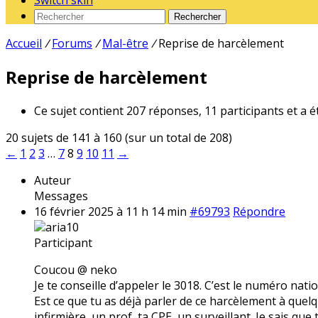
Switch skin
Rechercher
Accueil
/
Forums
/
Mal-être
/
Reprise de harcèlement
Reprise de harcèlement
Ce sujet contient 207 réponses, 11 participants et a é
20 sujets de 141 à 160 (sur un total de 208)
←
1
2
3
…
7
8
9
10
11
→
Auteur
Messages
16 février 2025 à 11 h 14 min
#69793
Répondre
aria10
Participant
Coucou @ neko
Je te conseille d’appeler le 3018. C’est le numéro nati
Est ce que tu as déjà parler de ce harcèlement à quelqu
infirmière, un prof, ta CPE, un surveillant. Je sais que