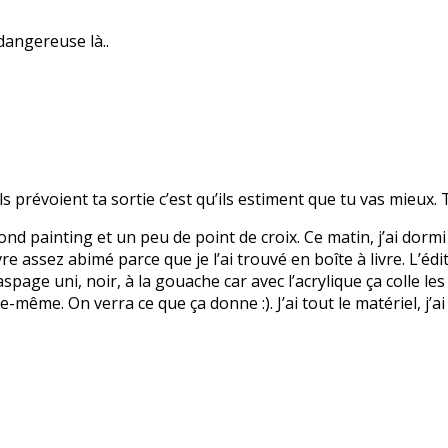
dangereuse là..
ls prévoient ta sortie c’est qu’ils estiment que tu vas mieux. T
mond painting et un peu de point de croix. Ce matin, j’ai dormi 
vre assez abimé parce que je l’ai trouvé en boîte à livre. L’édi
spage uni, noir, à la gouache car avec l’acrylique ça colle les
-même. On verra ce que ça donne :). J’ai tout le matériel, j’