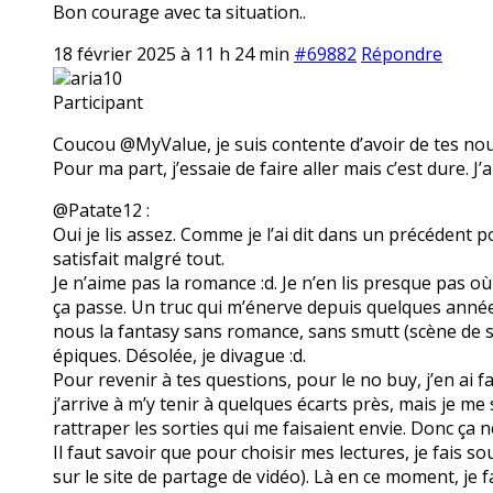
Bon courage avec ta situation..
18 février 2025 à 11 h 24 min
#69882
Répondre
aria10
Participant
Coucou @MyValue, je suis contente d’avoir de tes nouve
Pour ma part, j’essaie de faire aller mais c’est dure. J’
@Patate12 :
Oui je lis assez. Comme je l’ai dit dans un précédent p
satisfait malgré tout.
Je n’aime pas la romance :d. Je n’en lis presque pas où 
ça passe. Un truc qui m’énerve depuis quelques année
nous la fantasy sans romance, sans smutt (scène de 
épiques. Désolée, je divague :d.
Pour revenir à tes questions, pour le no buy, j’en ai f
j’arrive à m’y tenir à quelques écarts près, mais je m
rattraper les sorties qui me faisaient envie. Donc ça n
Il faut savoir que pour choisir mes lectures, je fais s
sur le site de partage de vidéo). Là en ce moment, je fa