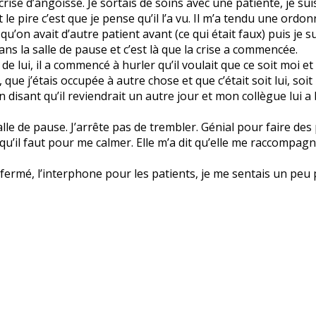
se d’angoisse. Je sortais de soins avec une patiente, je suis
et le pire c’est que je pense qu’il l’a vu. Il m’a tendu une ord
r qu’on avait d’autre patient avant (ce qui était faux) puis je
ns la salle de pause et c’est là que la crise a commencée.
de lui, il a commencé à hurler qu’il voulait que ce soit moi 
que j’étais occupée à autre chose et que c’était soit lui, soit i
en disant qu’il reviendrait un autre jour et mon collègue lui a
salle de pause. J’arrête pas de trembler. Génial pour faire des 
qu’il faut pour me calmer. Elle m’a dit qu’elle me raccompagn
ermé, l’interphone pour les patients, je me sentais un peu pl