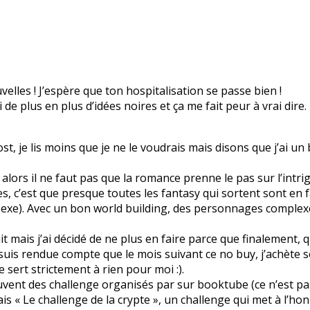
lles ! J’espère que ton hospitalisation se passe bien !
ai de plus en plus d’idées noires et ça me fait peur à vrai dire.
ost, je lis moins que je ne le voudrais mais disons que j’ai u
alors il ne faut pas que la romance prenne le pas sur l’intrig
s, c’est que presque toutes les fantasy qui sortent sont en 
sexe). Avec un bon world building, des personnages complexe
ait mais j’ai décidé de ne plus en faire parce que finalement, 
e suis rendue compte que le mois suivant ce no buy, j’achète 
e sert strictement à rien pour moi :).
ouvent des challenge organisés par sur booktube (ce n’est pas 
is « Le challenge de la crypte », un challenge qui met à l’honn