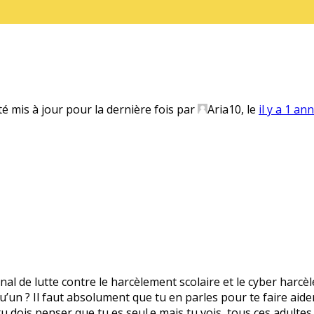
té mis à jour pour la dernière fois par
Aria10
, le
il y a 1 an
onal de lutte contre le harcèlement scolaire et le cyber harcè
’un ? Il faut absolument que tu en parles pour te faire aider.
 tu dois penser que tu es seul.e mais tu vois, tous ces adultes