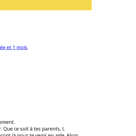
née et 1 mois
.
lement.
 Que ce soit à tes parents, l,
 sont là pour te venir en aide. Alors