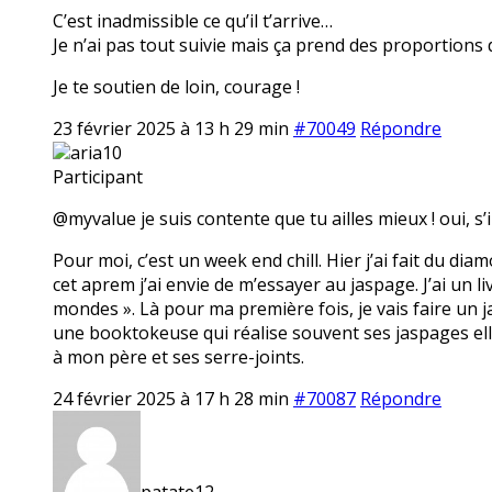
C’est inadmissible ce qu’il t’arrive…
Je n’ai pas tout suivie mais ça prend des proportions 
Je te soutien de loin, courage !
23 février 2025 à 13 h 29 min
#70049
Répondre
aria10
Participant
@myvalue je suis contente que tu ailles mieux ! oui, s’i
Pour moi, c’est un week end chill. Hier j’ai fait du dia
cet aprem j’ai envie de m’essayer au jaspage. J’ai un li
mondes ». Là pour ma première fois, je vais faire un ja
une booktokeuse qui réalise souvent ses jaspages elle
à mon père et ses serre-joints.
24 février 2025 à 17 h 28 min
#70087
Répondre
patate12