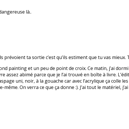
dangereuse là..
ls prévoient ta sortie c’est qu’ils estiment que tu vas mieux. T
mond painting et un peu de point de croix. Ce matin, j’ai dormi 
vre assez abimé parce que je l’ai trouvé en boîte à livre. L’édi
spage uni, noir, à la gouache car avec l’acrylique ça colle les
-même. On verra ce que ça donne :). J’ai tout le matériel, j’