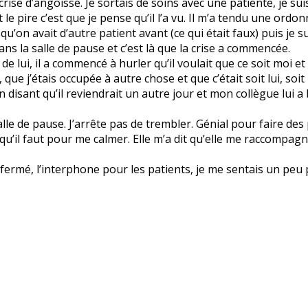
se d’angoisse. Je sortais de soins avec une patiente, je suis
et le pire c’est que je pense qu’il l’a vu. Il m’a tendu une ord
r qu’on avait d’autre patient avant (ce qui était faux) puis je
ns la salle de pause et c’est là que la crise a commencée.
de lui, il a commencé à hurler qu’il voulait que ce soit moi 
que j’étais occupée à autre chose et que c’était soit lui, soit i
en disant qu’il reviendrait un autre jour et mon collègue lui a
salle de pause. J’arrête pas de trembler. Génial pour faire des 
qu’il faut pour me calmer. Elle m’a dit qu’elle me raccompagn
ermé, l’interphone pour les patients, je me sentais un peu pl