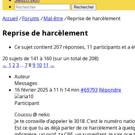
Switch skin
Rechercher
Accueil
/
Forums
/
Mal-être
/
Reprise de harcèlement
Reprise de harcèlement
Ce sujet contient 207 réponses, 11 participants et a é
20 sujets de 141 à 160 (sur un total de 208)
←
1
2
3
…
7
8
9
10
11
→
Auteur
Messages
16 février 2025 à 11 h 14 min
#69793
Répondre
aria10
Participant
Coucou @ neko
Je te conseille d’appeler le 3018. C’est le numéro nati
Est ce que tu as déjà parler de ce harcèlement à quelqu
infirmière, un prof, ta CPE, un surveillant. Je sais que