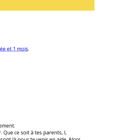
née et 1 mois
.
lement.
 Que ce soit à tes parents, l,
 sont là pour te venir en aide. Alors