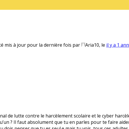
té mis à jour pour la dernière fois par
Aria10
, le
il y a 1 an
onal de lutte contre le harcèlement scolaire et le cyber harcè
’un ? Il faut absolument que tu en parles pour te faire aider.
 tu dois penser que tu es seul.e mais tu vois, tous ces adultes