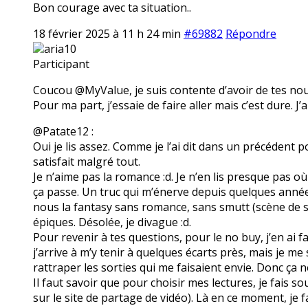
Bon courage avec ta situation..
18 février 2025 à 11 h 24 min
#69882
Répondre
aria10
Participant
Coucou @MyValue, je suis contente d’avoir de tes nouve
Pour ma part, j’essaie de faire aller mais c’est dure. J’
@Patate12 :
Oui je lis assez. Comme je l’ai dit dans un précédent p
satisfait malgré tout.
Je n’aime pas la romance :d. Je n’en lis presque pas où 
ça passe. Un truc qui m’énerve depuis quelques année
nous la fantasy sans romance, sans smutt (scène de 
épiques. Désolée, je divague :d.
Pour revenir à tes questions, pour le no buy, j’en ai f
j’arrive à m’y tenir à quelques écarts près, mais je m
rattraper les sorties qui me faisaient envie. Donc ça n
Il faut savoir que pour choisir mes lectures, je fais s
sur le site de partage de vidéo). Là en ce moment, je fa