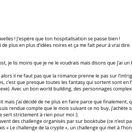
lles ! J’espère que ton hospitalisation se passe bien !
ai de plus en plus d’idées noires et ça me fait peur à vrai dire.
ost, je lis moins que je ne le voudrais mais disons que j’ai u
alors il ne faut pas que la romance prenne le pas sur l’intrig
s, c’est que presque toutes les fantasy qui sortent sont en 
sexe). Avec un bon world building, des personnages complexe
ait mais j’ai décidé de ne plus en faire parce que finalement, 
e suis rendue compte que le mois suivant ce no buy, j’achète 
e sert strictement à rien pour moi :).
ouvent des challenge organisés par sur booktube (ce n’est pas 
is « Le challenge de la crypte », un challenge qui met à l’honn