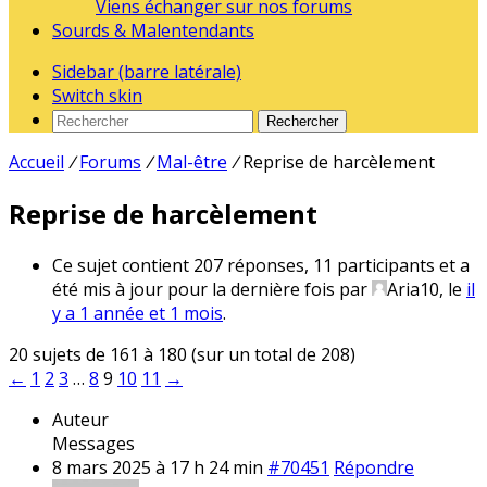
Viens échanger sur nos forums
Sourds & Malentendants
Sidebar (barre latérale)
Switch skin
Rechercher
Accueil
/
Forums
/
Mal-être
/
Reprise de harcèlement
Reprise de harcèlement
Ce sujet contient 207 réponses, 11 participants et a
été mis à jour pour la dernière fois par
Aria10
, le
il
y a 1 année et 1 mois
.
20 sujets de 161 à 180 (sur un total de 208)
←
1
2
3
…
8
9
10
11
→
Auteur
Messages
8 mars 2025 à 17 h 24 min
#70451
Répondre