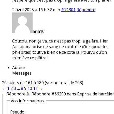
2 avril 2025 à 16 h 32 min
#71301
Répondre
aria10
Coucou, non ça va, ce n’est pas trop la galère. Hier
j’ai fait ma prise de sang de contrôle d’inr (pour les
phlébites) tout va bien de ce coté là. Pourvu qu’on
m’enlève ce plâtre !
Auteur
Messages
20 sujets de 161 à 180 (sur un total de 208)
←
1
2
3
…
8
9
10
11
→
Répondre à : Répondre #66290 dans Reprise de harcèle
Vos informations :
Pseudo :