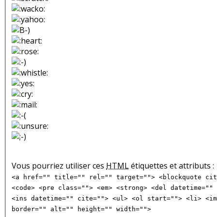
Vous pourriez utiliser ces
HTML
étiquettes et attributs :
<a href="" title="" rel="" target=""> <blockquote cit
<code> <pre class=""> <em> <strong> <del datetime="" 
<ins datetime="" cite=""> <ul> <ol start=""> <li> <im
border="" alt="" height="" width="">