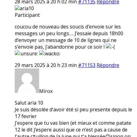
28 mars 2025 à 20 h 02 min
#71135
Répondre
aria10
Participant
coucou de nouveau des soucis d’envoie sur les
messages un peu longs…. J’essaie depuis 18h00
d’envoyer un message de 10 de lignes qui ne
s’envoie pas, j’abandonne pour ce soir !
29 mars 2025 à 20 h 23 min
#71153
Répondre
Mirox
Salut aria 10
Je suis désolée d’avoir été si peu presente depuis le
17 fevrier
J’espere que tu vas bien (et mieux et comme patate
12 le dit j’espere aussi que ce n’est pas a cause de
l’autre c*uillon de la lune qui t’a blessée😉sinon on