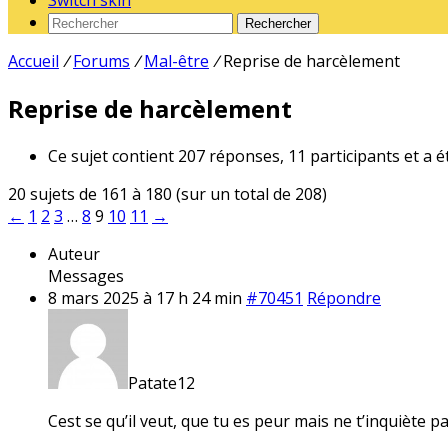
Switch skin
Rechercher
Accueil
/
Forums
/
Mal-être
/
Reprise de harcèlement
Reprise de harcèlement
Ce sujet contient 207 réponses, 11 participants et a é
20 sujets de 161 à 180 (sur un total de 208)
←
1
2
3
…
8
9
10
11
→
Auteur
Messages
8 mars 2025 à 17 h 24 min
#70451
Répondre
Patate12
Cest se qu’il veut, que tu es peur mais ne t’inquiète pa