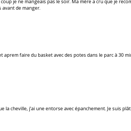
 coup je ne mangeais pas le soir. Ma mère a cru que je recom
is avant de manger.
et aprem faire du basket avec des potes dans le parc à 30 minu
due la cheville, j’ai une entorse avec épanchement. Je suis pl