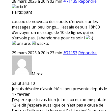
28 mars 2025 à 20 h 02 min
#71135
Répondre
aria10
Participant
coucou de nouveau des soucis d’envoie sur les
messages un peu longs…. J’essaie depuis 18h00
d’envoyer un message de 10 de lignes qui ne
s’envoie pas, j’abandonne pour ce soir !
29 mars 2025 à 20 h 23 min
#71153
Répondre
Mirox
Salut aria 10
Je suis désolée d’avoir été si peu presente depuis le
17 fevrier
J’espere que tu vas bien (et mieux et comme patate
12 le dit j’espere aussi que ce n’est pas a cause de
l’autre c*uillon de la lune qui t’a blessée😉sinon on