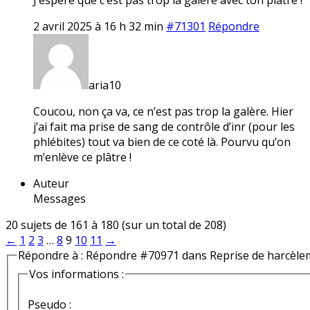
2 avril 2025 à 16 h 32 min
#71301
Répondre
aria10
Coucou, non ça va, ce n’est pas trop la galère. Hier
j’ai fait ma prise de sang de contrôle d’inr (pour les
phlébites) tout va bien de ce coté là. Pourvu qu’on
m’enlève ce plâtre !
Auteur
Messages
20 sujets de 161 à 180 (sur un total de 208)
←
1
2
3
…
8
9
10
11
→
Répondre à : Répondre #70971 dans Reprise de harcèle
Vos informations :
Pseudo :