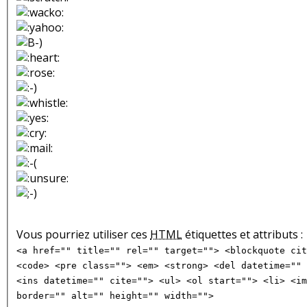
Vous pourriez utiliser ces
HTML
étiquettes et attributs :
<a href="" title="" rel="" target=""> <blockquote cit
<code> <pre class=""> <em> <strong> <del datetime="" 
<ins datetime="" cite=""> <ul> <ol start=""> <li> <im
border="" alt="" height="" width="">