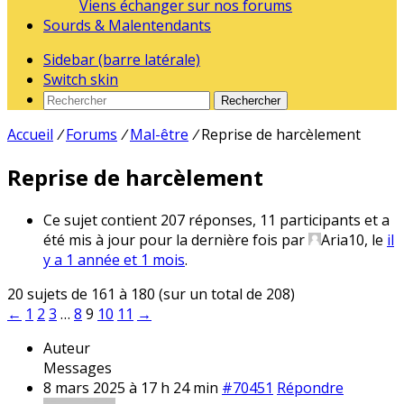
Viens échanger sur nos forums
Sourds & Malentendants
Sidebar (barre latérale)
Switch skin
Rechercher
Accueil
/
Forums
/
Mal-être
/
Reprise de harcèlement
Reprise de harcèlement
Ce sujet contient 207 réponses, 11 participants et a
été mis à jour pour la dernière fois par
Aria10
, le
il
y a 1 année et 1 mois
.
20 sujets de 161 à 180 (sur un total de 208)
←
1
2
3
…
8
9
10
11
→
Auteur
Messages
8 mars 2025 à 17 h 24 min
#70451
Répondre