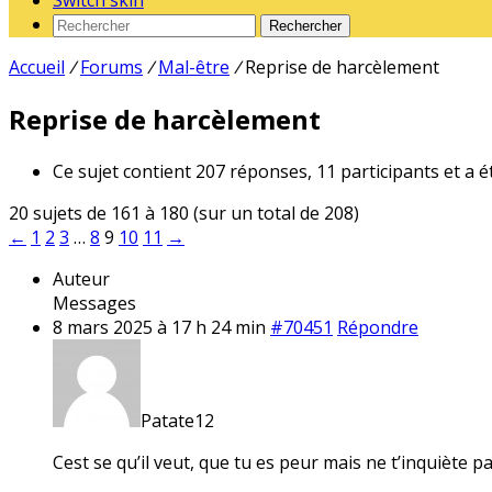
Switch skin
Rechercher
Accueil
/
Forums
/
Mal-être
/
Reprise de harcèlement
Reprise de harcèlement
Ce sujet contient 207 réponses, 11 participants et a é
20 sujets de 161 à 180 (sur un total de 208)
←
1
2
3
…
8
9
10
11
→
Auteur
Messages
8 mars 2025 à 17 h 24 min
#70451
Répondre
Patate12
Cest se qu’il veut, que tu es peur mais ne t’inquiète pa