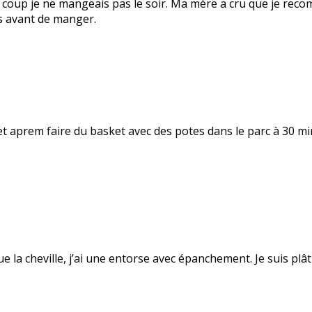
 coup je ne mangeais pas le soir. Ma mère a cru que je recom
is avant de manger.
et aprem faire du basket avec des potes dans le parc à 30 minu
due la cheville, j’ai une entorse avec épanchement. Je suis pl