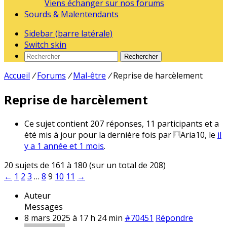
Viens échanger sur nos forums
Sourds & Malentendants
Sidebar (barre latérale)
Switch skin
Rechercher
Accueil
/
Forums
/
Mal-être
/
Reprise de harcèlement
Reprise de harcèlement
Ce sujet contient 207 réponses, 11 participants et a
été mis à jour pour la dernière fois par
Aria10
, le
il
y a 1 année et 1 mois
.
20 sujets de 161 à 180 (sur un total de 208)
←
1
2
3
…
8
9
10
11
→
Auteur
Messages
8 mars 2025 à 17 h 24 min
#70451
Répondre