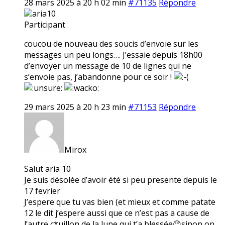
28 mars 2025 à 20 h 02 min
#71135
Répondre
aria10
Participant
coucou de nouveau des soucis d’envoie sur les
messages un peu longs…. J’essaie depuis 18h00
d’envoyer un message de 10 de lignes qui ne
s’envoie pas, j’abandonne pour ce soir !
29 mars 2025 à 20 h 23 min
#71153
Répondre
Mirox
Salut aria 10
Je suis désolée d’avoir été si peu presente depuis le
17 fevrier
J’espere que tu vas bien (et mieux et comme patate
12 le dit j’espere aussi que ce n’est pas a cause de
l’autre c*uillon de la lune qui t’a blessée😉sinon on