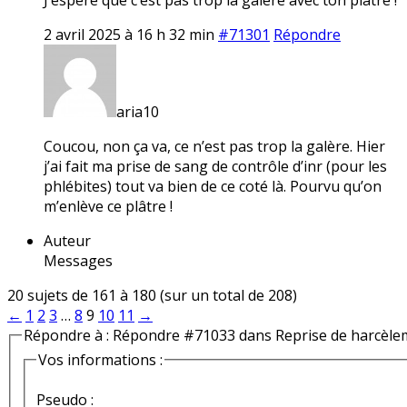
2 avril 2025 à 16 h 32 min
#71301
Répondre
aria10
Coucou, non ça va, ce n’est pas trop la galère. Hier
j’ai fait ma prise de sang de contrôle d’inr (pour les
phlébites) tout va bien de ce coté là. Pourvu qu’on
m’enlève ce plâtre !
Auteur
Messages
20 sujets de 161 à 180 (sur un total de 208)
←
1
2
3
…
8
9
10
11
→
Répondre à : Répondre #71033 dans Reprise de harcèle
Vos informations :
Pseudo :