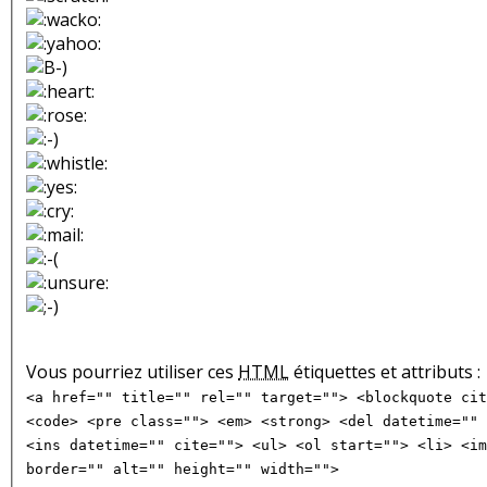
Vous pourriez utiliser ces
HTML
étiquettes et attributs :
<a href="" title="" rel="" target=""> <blockquote cit
<code> <pre class=""> <em> <strong> <del datetime="" 
<ins datetime="" cite=""> <ul> <ol start=""> <li> <im
border="" alt="" height="" width="">