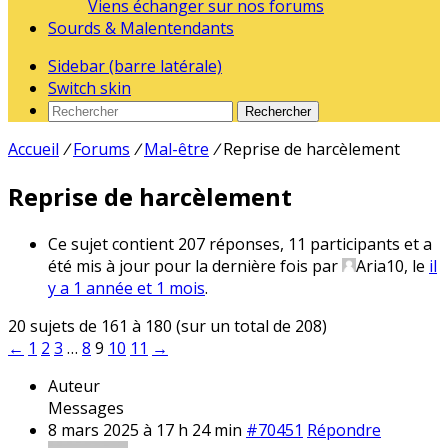
Viens échanger sur nos forums
Sourds & Malentendants
Sidebar (barre latérale)
Switch skin
Rechercher
Accueil
/
Forums
/
Mal-être
/
Reprise de harcèlement
Reprise de harcèlement
Ce sujet contient 207 réponses, 11 participants et a
été mis à jour pour la dernière fois par
Aria10
, le
il
y a 1 année et 1 mois
.
20 sujets de 161 à 180 (sur un total de 208)
←
1
2
3
…
8
9
10
11
→
Auteur
Messages
8 mars 2025 à 17 h 24 min
#70451
Répondre