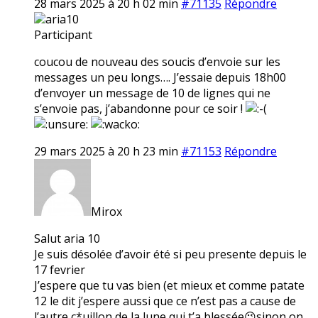
28 mars 2025 à 20 h 02 min
#71135
Répondre
aria10
Participant
coucou de nouveau des soucis d’envoie sur les
messages un peu longs…. J’essaie depuis 18h00
d’envoyer un message de 10 de lignes qui ne
s’envoie pas, j’abandonne pour ce soir !
29 mars 2025 à 20 h 23 min
#71153
Répondre
Mirox
Salut aria 10
Je suis désolée d’avoir été si peu presente depuis le
17 fevrier
J’espere que tu vas bien (et mieux et comme patate
12 le dit j’espere aussi que ce n’est pas a cause de
l’autre c*uillon de la lune qui t’a blessée😉sinon on