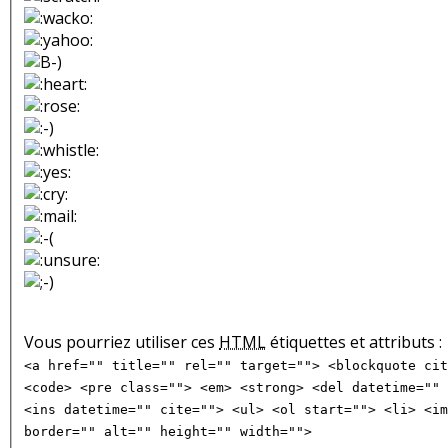
Vous pourriez utiliser ces
HTML
étiquettes et attributs :
<a href="" title="" rel="" target=""> <blockquote cit
<code> <pre class=""> <em> <strong> <del datetime="" 
<ins datetime="" cite=""> <ul> <ol start=""> <li> <im
border="" alt="" height="" width="">