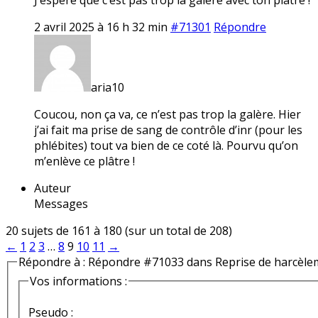
2 avril 2025 à 16 h 32 min
#71301
Répondre
aria10
Coucou, non ça va, ce n’est pas trop la galère. Hier
j’ai fait ma prise de sang de contrôle d’inr (pour les
phlébites) tout va bien de ce coté là. Pourvu qu’on
m’enlève ce plâtre !
Auteur
Messages
20 sujets de 161 à 180 (sur un total de 208)
←
1
2
3
…
8
9
10
11
→
Répondre à : Répondre #71033 dans Reprise de harcèle
Vos informations :
Pseudo :