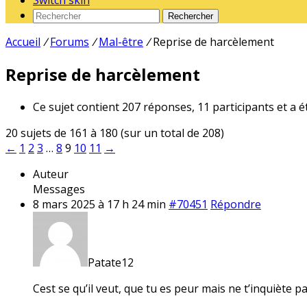
Switch skin
Rechercher
Accueil
/
Forums
/
Mal-être
/
Reprise de harcèlement
Reprise de harcèlement
Ce sujet contient 207 réponses, 11 participants et a é
20 sujets de 161 à 180 (sur un total de 208)
←
1
2
3
…
8
9
10
11
→
Auteur
Messages
8 mars 2025 à 17 h 24 min
#70451
Répondre
Patate12
Cest se qu’il veut, que tu es peur mais ne t’inquiète pa