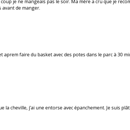
 coup je ne mangeais pas le soir. Ma mère a cru que je recom
is avant de manger.
et aprem faire du basket avec des potes dans le parc à 30 minu
due la cheville, j’ai une entorse avec épanchement. Je suis pl