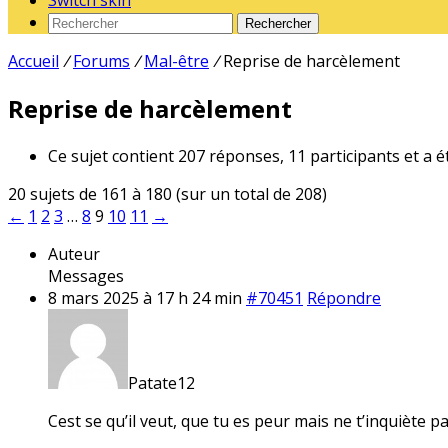
Switch skin
Rechercher
Accueil
/
Forums
/
Mal-être
/
Reprise de harcèlement
Reprise de harcèlement
Ce sujet contient 207 réponses, 11 participants et a é
20 sujets de 161 à 180 (sur un total de 208)
←
1
2
3
…
8
9
10
11
→
Auteur
Messages
8 mars 2025 à 17 h 24 min
#70451
Répondre
Patate12
Cest se qu’il veut, que tu es peur mais ne t’inquiète pa