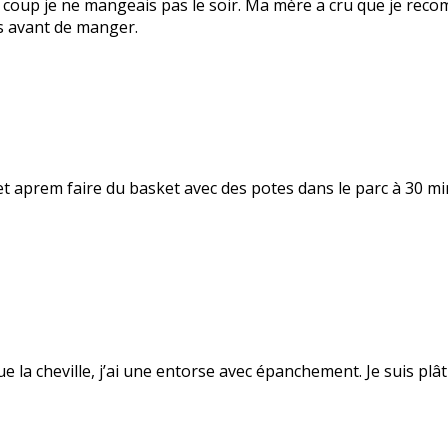
 coup je ne mangeais pas le soir. Ma mère a cru que je recom
is avant de manger.
et aprem faire du basket avec des potes dans le parc à 30 minu
due la cheville, j’ai une entorse avec épanchement. Je suis pl