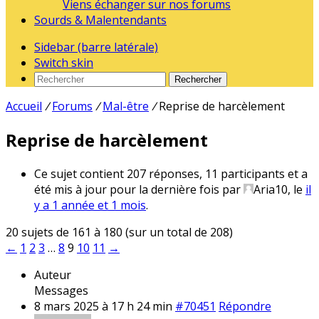
Viens échanger sur nos forums
Sourds & Malentendants
Sidebar (barre latérale)
Switch skin
Rechercher
Accueil
/
Forums
/
Mal-être
/
Reprise de harcèlement
Reprise de harcèlement
Ce sujet contient 207 réponses, 11 participants et a
été mis à jour pour la dernière fois par
Aria10
, le
il
y a 1 année et 1 mois
.
20 sujets de 161 à 180 (sur un total de 208)
←
1
2
3
…
8
9
10
11
→
Auteur
Messages
8 mars 2025 à 17 h 24 min
#70451
Répondre