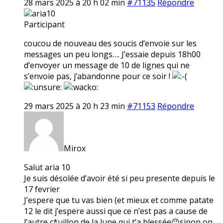
28 mars 2025 à 20 h 02 min
#71135
Répondre
aria10
Participant
coucou de nouveau des soucis d’envoie sur les
messages un peu longs…. J’essaie depuis 18h00
d’envoyer un message de 10 de lignes qui ne
s’envoie pas, j’abandonne pour ce soir !
29 mars 2025 à 20 h 23 min
#71153
Répondre
Mirox
Salut aria 10
Je suis désolée d’avoir été si peu presente depuis le
17 fevrier
J’espere que tu vas bien (et mieux et comme patate
12 le dit j’espere aussi que ce n’est pas a cause de
l’autre c*uillon de la lune qui t’a blessée😉sinon on