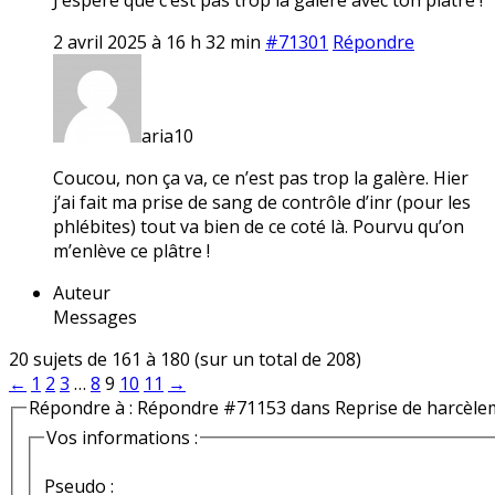
2 avril 2025 à 16 h 32 min
#71301
Répondre
aria10
Coucou, non ça va, ce n’est pas trop la galère. Hier
j’ai fait ma prise de sang de contrôle d’inr (pour les
phlébites) tout va bien de ce coté là. Pourvu qu’on
m’enlève ce plâtre !
Auteur
Messages
20 sujets de 161 à 180 (sur un total de 208)
←
1
2
3
…
8
9
10
11
→
Répondre à : Répondre #71153 dans Reprise de harcèle
Vos informations :
Pseudo :