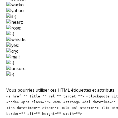
Vous pourriez utiliser ces
HTML
étiquettes et attributs :
<a href="" title="" rel="" target=""> <blockquote cit
<code> <pre class=""> <em> <strong> <del datetime="" 
<ins datetime="" cite=""> <ul> <ol start=""> <li> <im
border="" alt="" height="" width="">