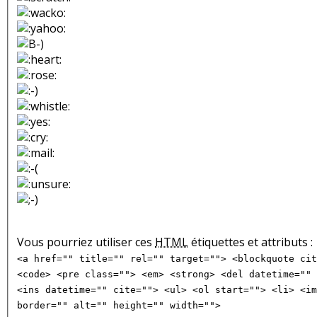
Vous pourriez utiliser ces
HTML
étiquettes et attributs :
<a href="" title="" rel="" target=""> <blockquote cit
<code> <pre class=""> <em> <strong> <del datetime="" 
<ins datetime="" cite=""> <ul> <ol start=""> <li> <im
border="" alt="" height="" width="">