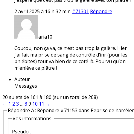
2 avril 2025 à 16 h 32 min
#71301
Répondre
aria10
Coucou, non ça va, ce n’est pas trop la galère. Hier
j’ai fait ma prise de sang de contrôle d’inr (pour les
phlébites) tout va bien de ce coté là. Pourvu qu’on
m’enlève ce plâtre !
Auteur
Messages
20 sujets de 161 à 180 (sur un total de 208)
←
1
2
3
…
8
9
10
11
→
Répondre à : Répondre #71153 dans Reprise de harcèle
Vos informations :
Pseudo :