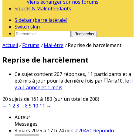
Viens échanger sur nos forums
Sourds & Malentendants
Sidebar (barre latérale)
Switch skin
Rechercher
Accueil
/
Forums
/
Mal-être
/
Reprise de harcèlement
Reprise de harcèlement
Ce sujet contient 207 réponses, 11 participants et a
été mis à jour pour la dernière fois par
Aria10
, le
il
y a 1 année et 1 mois
.
20 sujets de 161 à 180 (sur un total de 208)
←
1
2
3
…
8
9
10
11
→
Auteur
Messages
8 mars 2025 à 17 h 24 min
#70451
Répondre