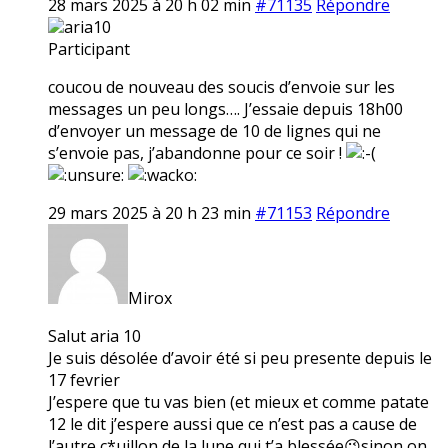
28 mars 2025 à 20 h 02 min
#71135
Répondre
aria10
Participant
coucou de nouveau des soucis d’envoie sur les
messages un peu longs…. J’essaie depuis 18h00
d’envoyer un message de 10 de lignes qui ne
s’envoie pas, j’abandonne pour ce soir !
29 mars 2025 à 20 h 23 min
#71153
Répondre
Mirox
Salut aria 10
Je suis désolée d’avoir été si peu presente depuis le
17 fevrier
J’espere que tu vas bien (et mieux et comme patate
12 le dit j’espere aussi que ce n’est pas a cause de
l’autre c*uillon de la lune qui t’a blessée😉sinon on