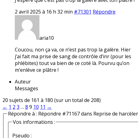
2 avril 2025 à 16 h 32 min
#71301
Répondre
aria10
Coucou, non ça va, ce n’est pas trop la galère. Hier
j’ai fait ma prise de sang de contrôle d’inr (pour les
phlébites) tout va bien de ce coté là. Pourvu qu’on
m’enlève ce plâtre !
Auteur
Messages
20 sujets de 161 à 180 (sur un total de 208)
←
1
2
3
…
8
9
10
11
→
Répondre à : Répondre #71167 dans Reprise de harcèle
Vos informations :
Pseudo :