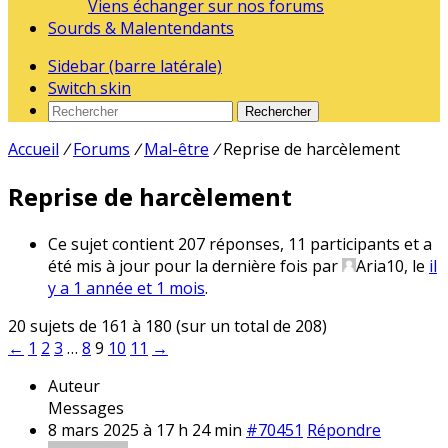
Viens échanger sur nos forums
Sourds & Malentendants
Sidebar (barre latérale)
Switch skin
Rechercher
Accueil
/
Forums
/
Mal-être
/
Reprise de harcèlement
Reprise de harcèlement
Ce sujet contient 207 réponses, 11 participants et a
été mis à jour pour la dernière fois par
Aria10
, le
il
y a 1 année et 1 mois
.
20 sujets de 161 à 180 (sur un total de 208)
←
1
2
3
…
8
9
10
11
→
Auteur
Messages
8 mars 2025 à 17 h 24 min
#70451
Répondre