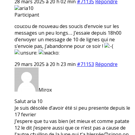
28 mars 2025 à 20 h 02 min
#71135
Répondre
aria10
Participant
coucou de nouveau des soucis d’envoie sur les
messages un peu longs…. J’essaie depuis 18h00
d’envoyer un message de 10 de lignes qui ne
s’envoie pas, j’abandonne pour ce soir !
29 mars 2025 à 20 h 23 min
#71153
Répondre
Mirox
Salut aria 10
Je suis désolée d’avoir été si peu presente depuis le
17 fevrier
J’espere que tu vas bien (et mieux et comme patate
12 le dit j’espere aussi que ce n’est pas a cause de
l’autre c*uillon de la lune qui t’a blessée😉sinon on