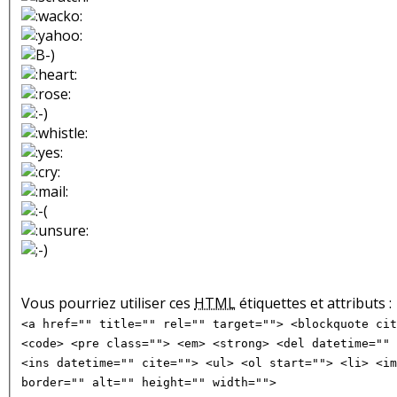
Vous pourriez utiliser ces
HTML
étiquettes et attributs :
<a href="" title="" rel="" target=""> <blockquote cit
<code> <pre class=""> <em> <strong> <del datetime="" 
<ins datetime="" cite=""> <ul> <ol start=""> <li> <im
border="" alt="" height="" width="">