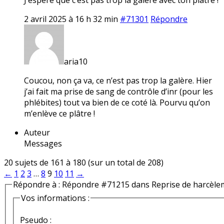
2 avril 2025 à 16 h 32 min
#71301
Répondre
aria10
Coucou, non ça va, ce n’est pas trop la galère. Hier
j’ai fait ma prise de sang de contrôle d’inr (pour les
phlébites) tout va bien de ce coté là. Pourvu qu’on
m’enlève ce plâtre !
Auteur
Messages
20 sujets de 161 à 180 (sur un total de 208)
←
1
2
3
…
8
9
10
11
→
Répondre à : Répondre #71215 dans Reprise de harcèle
Vos informations :
Pseudo :