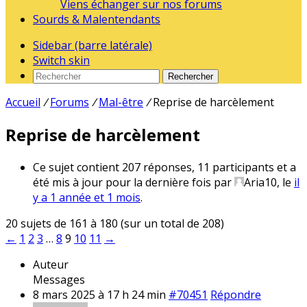
Viens échanger sur nos forums
Sourds & Malentendants
Sidebar (barre latérale)
Switch skin
Rechercher
Accueil
/
Forums
/
Mal-être
/
Reprise de harcèlement
Reprise de harcèlement
Ce sujet contient 207 réponses, 11 participants et a
été mis à jour pour la dernière fois par
Aria10
, le
il
y a 1 année et 1 mois
.
20 sujets de 161 à 180 (sur un total de 208)
←
1
2
3
…
8
9
10
11
→
Auteur
Messages
8 mars 2025 à 17 h 24 min
#70451
Répondre