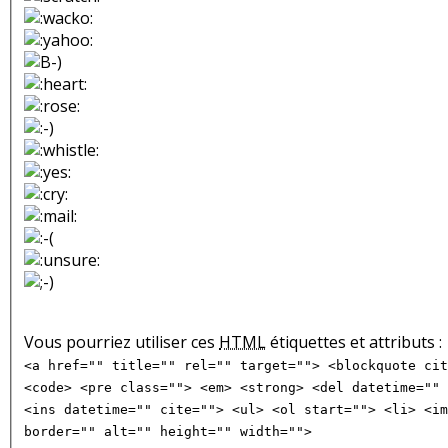
Vous pourriez utiliser ces
HTML
étiquettes et attributs :
<a href="" title="" rel="" target=""> <blockquote cit
<code> <pre class=""> <em> <strong> <del datetime="" 
<ins datetime="" cite=""> <ul> <ol start=""> <li> <im
border="" alt="" height="" width="">