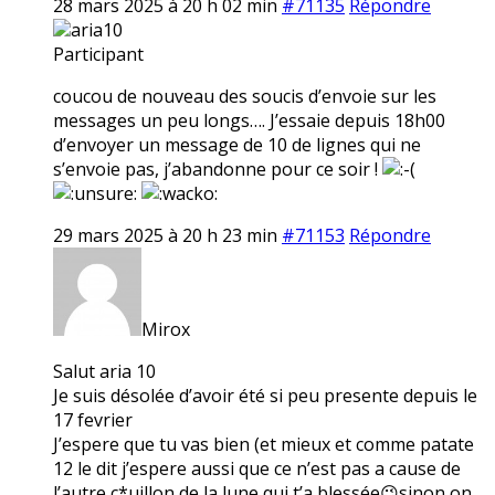
28 mars 2025 à 20 h 02 min
#71135
Répondre
aria10
Participant
coucou de nouveau des soucis d’envoie sur les
messages un peu longs…. J’essaie depuis 18h00
d’envoyer un message de 10 de lignes qui ne
s’envoie pas, j’abandonne pour ce soir !
29 mars 2025 à 20 h 23 min
#71153
Répondre
Mirox
Salut aria 10
Je suis désolée d’avoir été si peu presente depuis le
17 fevrier
J’espere que tu vas bien (et mieux et comme patate
12 le dit j’espere aussi que ce n’est pas a cause de
l’autre c*uillon de la lune qui t’a blessée😉sinon on