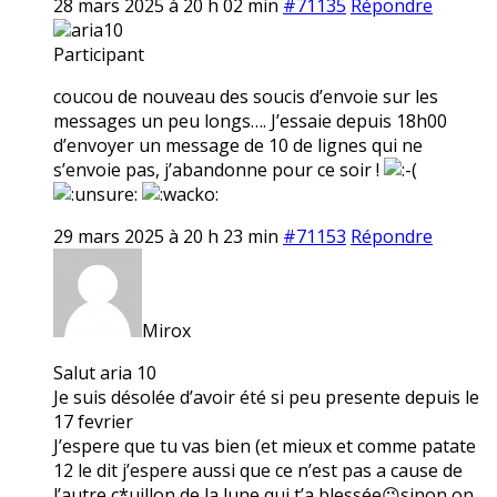
28 mars 2025 à 20 h 02 min
#71135
Répondre
aria10
Participant
coucou de nouveau des soucis d’envoie sur les
messages un peu longs…. J’essaie depuis 18h00
d’envoyer un message de 10 de lignes qui ne
s’envoie pas, j’abandonne pour ce soir !
29 mars 2025 à 20 h 23 min
#71153
Répondre
Mirox
Salut aria 10
Je suis désolée d’avoir été si peu presente depuis le
17 fevrier
J’espere que tu vas bien (et mieux et comme patate
12 le dit j’espere aussi que ce n’est pas a cause de
l’autre c*uillon de la lune qui t’a blessée😉sinon on