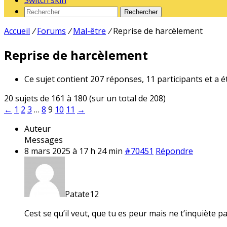
Switch skin
Rechercher
Accueil
/
Forums
/
Mal-être
/
Reprise de harcèlement
Reprise de harcèlement
Ce sujet contient 207 réponses, 11 participants et a é
20 sujets de 161 à 180 (sur un total de 208)
←
1
2
3
…
8
9
10
11
→
Auteur
Messages
8 mars 2025 à 17 h 24 min
#70451
Répondre
Patate12
Cest se qu’il veut, que tu es peur mais ne t’inquiète pa