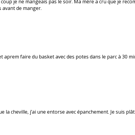
 coup je ne mangeais pas le soir. Ma mère a cru que je recom
is avant de manger.
et aprem faire du basket avec des potes dans le parc à 30 minu
due la cheville, j’ai une entorse avec épanchement. Je suis pl