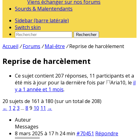
Viens échanger sur nos forums
Sourds & Malentendants
Sidebar (barre latérale)
Switch skin
Rechercher
Accueil
/
Forums
/
Mal-être
/
Reprise de harcèlement
Reprise de harcèlement
Ce sujet contient 207 réponses, 11 participants et a
été mis à jour pour la dernière fois par
Aria10
, le
il
y a 1 année et 1 mois
.
20 sujets de 161 à 180 (sur un total de 208)
←
1
2
3
…
8
9
10
11
→
Auteur
Messages
8 mars 2025 à 17 h 24 min
#70451
Répondre