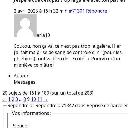
2 avril 2025 à 16 h 32 min
#71301
Répondre
aria10
Coucou, non ça va, ce n’est pas trop la galère. Hier
j’ai fait ma prise de sang de contrôle d’inr (pour les
phlébites) tout va bien de ce coté là. Pourvu qu’on
m’enlève ce plâtre !
Auteur
Messages
20 sujets de 161 à 180 (sur un total de 208)
←
1
2
3
…
8
9
10
11
→
Répondre à : Répondre #71342 dans Reprise de harcèle
Vos informations :
Pseudo :