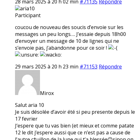
28 mars 2025 à 20 h 02 min
#71135
Répondre
aria10
Participant
coucou de nouveau des soucis d’envoie sur les
messages un peu longs…. J’essaie depuis 18h00
d’envoyer un message de 10 de lignes qui ne
s’envoie pas, j’abandonne pour ce soir !
29 mars 2025 à 20 h 23 min
#71153
Répondre
Mirox
Salut aria 10
Je suis désolée d’avoir été si peu presente depuis le
17 fevrier
J’espere que tu vas bien (et mieux et comme patate
12 le dit j’espere aussi que ce n’est pas a cause de
l’autre c*uillon de la lune qui t’a blessée😉sinon on