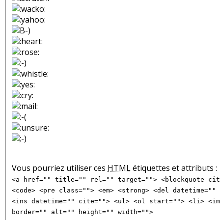
Vous pourriez utiliser ces
HTML
étiquettes et attributs :
<a href="" title="" rel="" target=""> <blockquote cit
<code> <pre class=""> <em> <strong> <del datetime="" 
<ins datetime="" cite=""> <ul> <ol start=""> <li> <im
border="" alt="" height="" width="">