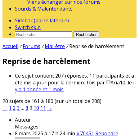
Viens échanger sur nos forums
Sourds & Malentendants
Sidebar (barre latérale)
Switch skin
Rechercher
Accueil
/
Forums
/
Mal-être
/
Reprise de harcèlement
Reprise de harcèlement
Ce sujet contient 207 réponses, 11 participants et a
été mis à jour pour la dernière fois par
Aria10
, le
il
y a 1 année et 1 mois
.
20 sujets de 161 à 180 (sur un total de 208)
←
1
2
3
…
8
9
10
11
→
Auteur
Messages
8 mars 2025 à 17 h 24 min
#70451
Répondre