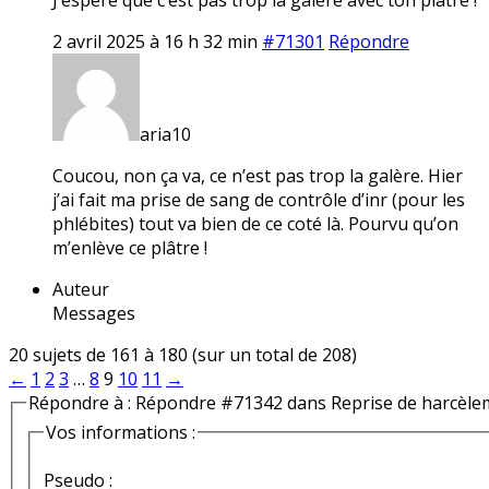
2 avril 2025 à 16 h 32 min
#71301
Répondre
aria10
Coucou, non ça va, ce n’est pas trop la galère. Hier
j’ai fait ma prise de sang de contrôle d’inr (pour les
phlébites) tout va bien de ce coté là. Pourvu qu’on
m’enlève ce plâtre !
Auteur
Messages
20 sujets de 161 à 180 (sur un total de 208)
←
1
2
3
…
8
9
10
11
→
Répondre à : Répondre #71342 dans Reprise de harcèle
Vos informations :
Pseudo :