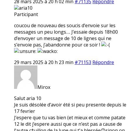
28 mars 2025 à 20 h 02 min
#71135
Répondre
aria10
Participant
coucou de nouveau des soucis d’envoie sur les
messages un peu longs…. J’essaie depuis 18h00
d’envoyer un message de 10 de lignes qui ne
s’envoie pas, j’abandonne pour ce soir !
29 mars 2025 à 20 h 23 min
#71153
Répondre
Mirox
Salut aria 10
Je suis désolée d’avoir été si peu presente depuis le
17 fevrier
J’espere que tu vas bien (et mieux et comme patate
12 le dit j’espere aussi que ce n’est pas a cause de
l’autre c*uillon de la lune qui t’a blessée😉sinon on