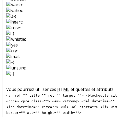
Vous pourriez utiliser ces
HTML
étiquettes et attributs :
<a href="" title="" rel="" target=""> <blockquote cit
<code> <pre class=""> <em> <strong> <del datetime="" 
<ins datetime="" cite=""> <ul> <ol start=""> <li> <im
border="" alt="" height="" width="">