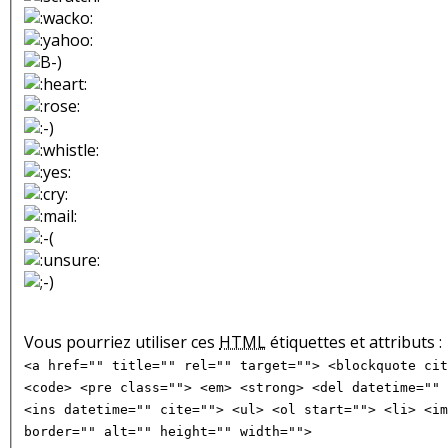
Vous pourriez utiliser ces
HTML
étiquettes et attributs :
<a href="" title="" rel="" target=""> <blockquote cit
<code> <pre class=""> <em> <strong> <del datetime="" 
<ins datetime="" cite=""> <ul> <ol start=""> <li> <im
border="" alt="" height="" width="">