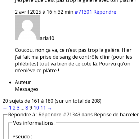
2 avril 2025 à 16 h 32 min
#71301
Répondre
aria10
Coucou, non ça va, ce n’est pas trop la galère. Hier
j’ai fait ma prise de sang de contrôle d’inr (pour les
phlébites) tout va bien de ce coté là. Pourvu qu’on
m’enlève ce plâtre !
Auteur
Messages
20 sujets de 161 à 180 (sur un total de 208)
←
1
2
3
…
8
9
10
11
→
Répondre à : Répondre #71343 dans Reprise de harcèle
Vos informations :
Pseudo :