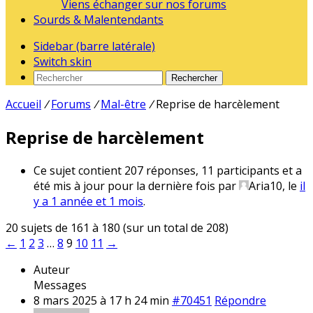
Viens échanger sur nos forums
Sourds & Malentendants
Sidebar (barre latérale)
Switch skin
Rechercher
Accueil
/
Forums
/
Mal-être
/
Reprise de harcèlement
Reprise de harcèlement
Ce sujet contient 207 réponses, 11 participants et a
été mis à jour pour la dernière fois par
Aria10
, le
il
y a 1 année et 1 mois
.
20 sujets de 161 à 180 (sur un total de 208)
←
1
2
3
…
8
9
10
11
→
Auteur
Messages
8 mars 2025 à 17 h 24 min
#70451
Répondre