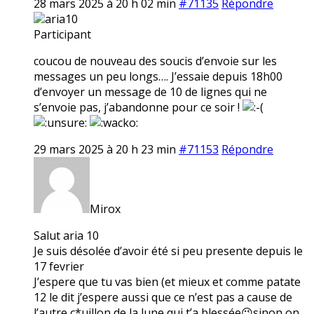
28 mars 2025 à 20 h 02 min
#71135
Répondre
aria10
Participant
coucou de nouveau des soucis d’envoie sur les
messages un peu longs…. J’essaie depuis 18h00
d’envoyer un message de 10 de lignes qui ne
s’envoie pas, j’abandonne pour ce soir !
29 mars 2025 à 20 h 23 min
#71153
Répondre
Mirox
Salut aria 10
Je suis désolée d’avoir été si peu presente depuis le
17 fevrier
J’espere que tu vas bien (et mieux et comme patate
12 le dit j’espere aussi que ce n’est pas a cause de
l’autre c*uillon de la lune qui t’a blessée😉sinon on