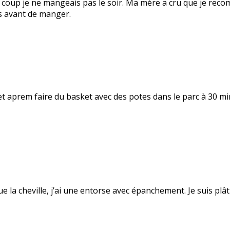
 coup je ne mangeais pas le soir. Ma mère a cru que je recom
is avant de manger.
et aprem faire du basket avec des potes dans le parc à 30 minu
due la cheville, j’ai une entorse avec épanchement. Je suis pl