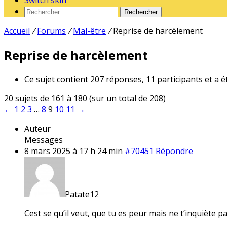
Switch skin
Rechercher
Accueil
/
Forums
/
Mal-être
/
Reprise de harcèlement
Reprise de harcèlement
Ce sujet contient 207 réponses, 11 participants et a é
20 sujets de 161 à 180 (sur un total de 208)
←
1
2
3
…
8
9
10
11
→
Auteur
Messages
8 mars 2025 à 17 h 24 min
#70451
Répondre
Patate12
Cest se qu’il veut, que tu es peur mais ne t’inquiète pa