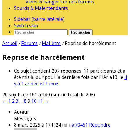
Viens échanger sur nos forums
Sourds & Malentendants
Sidebar (barre latérale)
Switch skin
Rechercher
Accueil
/
Forums
/
Mal-être
/
Reprise de harcèlement
Reprise de harcèlement
Ce sujet contient 207 réponses, 11 participants et a
été mis à jour pour la dernière fois par
Aria10
, le
il
y a 1 année et 1 mois
.
20 sujets de 161 à 180 (sur un total de 208)
←
1
2
3
…
8
9
10
11
→
Auteur
Messages
8 mars 2025 à 17 h 24 min
#70451
Répondre