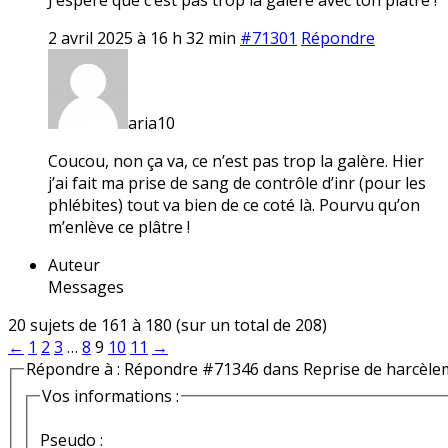
2 avril 2025 à 16 h 32 min
#71301
Répondre
aria10
Coucou, non ça va, ce n’est pas trop la galère. Hier
j’ai fait ma prise de sang de contrôle d’inr (pour les
phlébites) tout va bien de ce coté là. Pourvu qu’on
m’enlève ce plâtre !
Auteur
Messages
20 sujets de 161 à 180 (sur un total de 208)
←
1
2
3
…
8
9
10
11
→
Répondre à : Répondre #71346 dans Reprise de harcèle
Vos informations :
Pseudo :