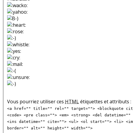
Vous pourriez utiliser ces
HTML
étiquettes et attributs :
<a href="" title="" rel="" target=""> <blockquote cit
<code> <pre class=""> <em> <strong> <del datetime="" 
<ins datetime="" cite=""> <ul> <ol start=""> <li> <im
border="" alt="" height="" width="">