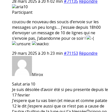
28 mars 2025 à 20 h 02 min
#71135
Répondre
aria10
Participant
coucou de nouveau des soucis d’envoie sur les
messages un peu longs…. J’essaie depuis 18h00
d’envoyer un message de 10 de lignes qui ne
s’envoie pas, j’abandonne pour ce soir !
29 mars 2025 à 20 h 23 min
#71153
Répondre
Mirox
Salut aria 10
Je suis désolée d’avoir été si peu presente depuis le
17 fevrier
J’espere que tu vas bien (et mieux et comme patate
12 le dit j’espere aussi que ce n’est pas a cause de
l’autre c*uillon de la lune qui t’a blessée😉sinon on