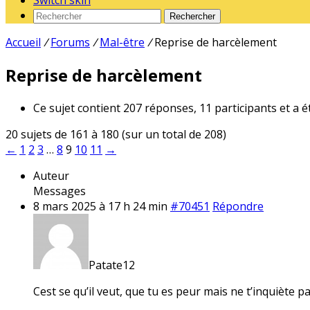
Switch skin
Rechercher
Accueil
/
Forums
/
Mal-être
/
Reprise de harcèlement
Reprise de harcèlement
Ce sujet contient 207 réponses, 11 participants et a é
20 sujets de 161 à 180 (sur un total de 208)
←
1
2
3
…
8
9
10
11
→
Auteur
Messages
8 mars 2025 à 17 h 24 min
#70451
Répondre
Patate12
Cest se qu’il veut, que tu es peur mais ne t’inquiète pa