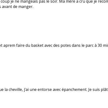
 coup je ne mangeais pas le soir. Ma mère a cru que je recom
is avant de manger.
et aprem faire du basket avec des potes dans le parc à 30 minu
due la cheville, j’ai une entorse avec épanchement. Je suis pl