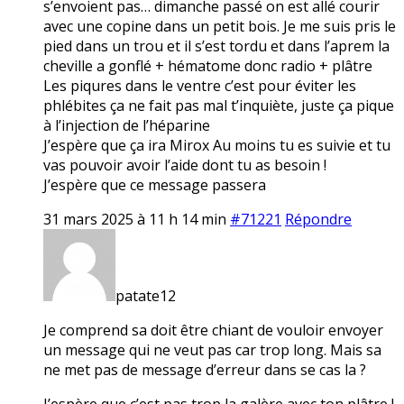
s’envoient pas… dimanche passé on est allé courir
avec une copine dans un petit bois. Je me suis pris le
pied dans un trou et il s’est tordu et dans l’aprem la
cheville a gonflé + hématome donc radio + plâtre
Les piqures dans le ventre c’est pour éviter les
phlébites ça ne fait pas mal t’inquiète, juste ça pique
à l’injection de l’héparine
J’espère que ça ira Mirox Au moins tu es suivie et tu
vas pouvoir avoir l’aide dont tu as besoin !
J’espère que ce message passera
31 mars 2025 à 11 h 14 min
#71221
Répondre
patate12
Je comprend sa doit être chiant de vouloir envoyer
un message qui ne veut pas car trop long. Mais sa
ne met pas de message d’erreur dans se cas la ?
J’espère que c’est pas trop la galère avec ton plâtre !