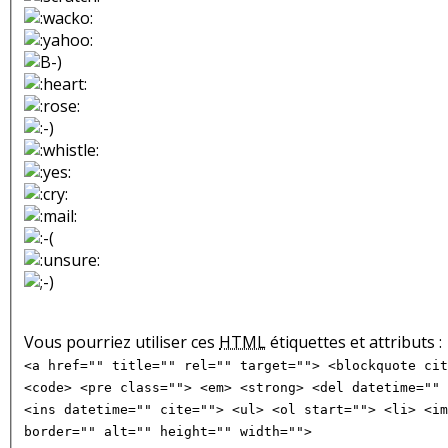
Vous pourriez utiliser ces
HTML
étiquettes et attributs :
<a href="" title="" rel="" target=""> <blockquote cit
<code> <pre class=""> <em> <strong> <del datetime="" 
<ins datetime="" cite=""> <ul> <ol start=""> <li> <im
border="" alt="" height="" width="">