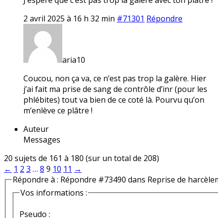
2 avril 2025 à 16 h 32 min
#71301
Répondre
aria10
Coucou, non ça va, ce n’est pas trop la galère. Hier
j’ai fait ma prise de sang de contrôle d’inr (pour les
phlébites) tout va bien de ce coté là. Pourvu qu’on
m’enlève ce plâtre !
Auteur
Messages
20 sujets de 161 à 180 (sur un total de 208)
←
1
2
3
…
8
9
10
11
→
Répondre à : Répondre #73490 dans Reprise de harcèle
Vos informations :
Pseudo :