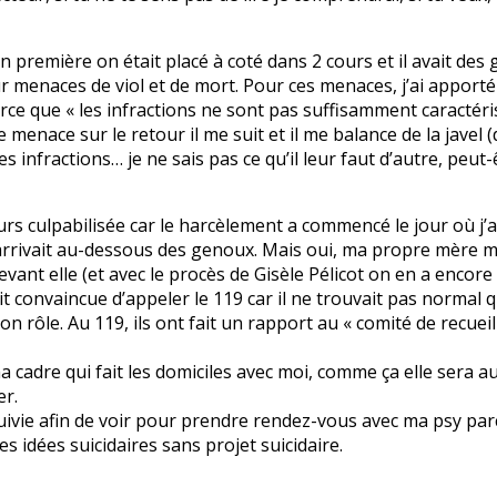
première on était placé à coté dans 2 cours et il avait des ge
ur menaces de viol et de mort. Pour ces menaces, j’ai apport
arce que « les infractions ne sont pas suffisamment caractér
menace sur le retour il me suit et il me balance de la javel (d
s infractions… je ne sais pas ce qu’il leur faut d’autre, peut-
rs culpabilisée car le harcèlement a commencé le jour où j’ai
 m’arrivait au-dessous des genoux. Mais oui, ma propre mère m
evant elle (et avec le procès de Gisèle Pélicot on en a encor
ait convaincue d’appeler le 119 car il ne trouvait pas norm
on rôle. Au 119, ils ont fait un rapport au « comité de recue
ma cadre qui fait les domiciles avec moi, comme ça elle sera 
er.
 suivie afin de voir pour prendre rendez-vous avec ma psy par
es idées suicidaires sans projet suicidaire.