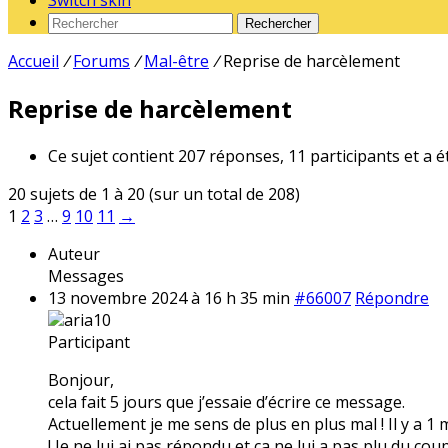
Switch skin
Rechercher
Accueil
/
Forums
/
Mal-être
/
Reprise de harcèlement
Reprise de harcèlement
Ce sujet contient 207 réponses, 11 participants et a é
20 sujets de 1 à 20 (sur un total de 208)
1
2
3
…
9
10
11
→
Auteur
Messages
13 novembre 2024 à 16 h 35 min
#66007
Répondre
aria10
Participant
Bonjour,
cela fait 5 jours que j’essaie d’écrire ce message.
Actuellement je me sens de plus en plus mal ! Il y a 1
! Je ne lui ai pas répondu et ça ne lui a pas plu du coup 