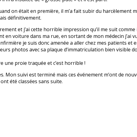
and on était en première, il m’a fait subir du harcèlement mo
ais définitivement.
èrement et j’ai cette horrible impression qu’il me suit comme il 
t en voiture dans ma rue, en sortant de mon médecin j’ai vu s
nfirmière je suis donc amenée a aller chez mes patients et en
sieurs photos avec sa plaque d’immatriculation bien visible d
re une proie traquée et c’est horrible !
es. Mon suivi est terminé mais ces événement m’ont de nouve
ont été classées sans suite.