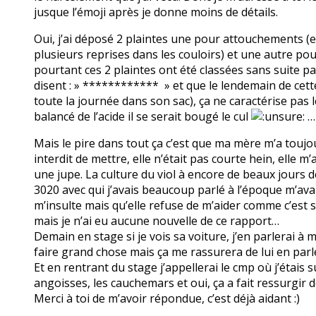
jusque l’émoji après je donne moins de détails.
Oui, j’ai déposé 2 plaintes une pour attouchements (en 
plusieurs reprises dans les couloirs) et une autre po
pourtant ces 2 plaintes ont été classées sans suite p
disent : » ************ » et que le lendemain de cette 
toute la journée dans son sac), ça ne caractérise pas le
balancé de l’acide il se serait bougé le cul
…
Mais le pire dans tout ça c’est que ma mère m’a toujou
interdit de mettre, elle n’était pas courte hein, elle
une jupe. La culture du viol à encore de beaux jours d
3020 avec qui j’avais beaucoup parlé à l’époque m’av
m’insulte mais qu’elle refuse de m’aider comme c’est s
mais je n’ai eu aucune nouvelle de ce rapport…
Demain en stage si je vois sa voiture, j’en parlerai à 
faire grand chose mais ça me rassurera de lui en parl
Et en rentrant du stage j’appellerai le cmp où j’étais
angoisses, les cauchemars et oui, ça a fait ressurgir d
Merci à toi de m’avoir répondue, c’est déjà aidant :)