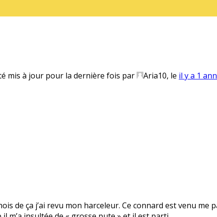
té mis à jour pour la dernière fois par
Aria10
, le
il y a 1 an
 mois de ça j’ai revu mon harceleur. Ce connard est venu me pa
il m’a insultée de « grosse pute » et il est parti.