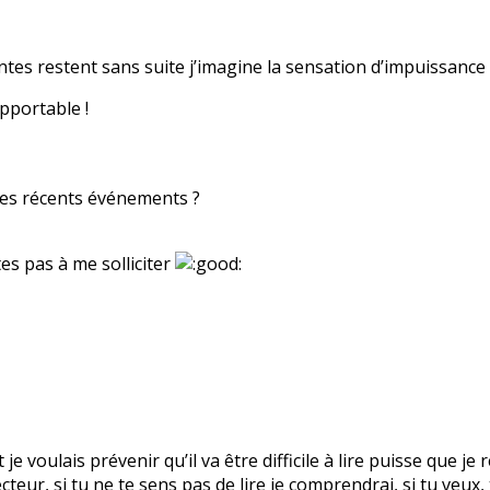
intes restent sans suite j’imagine la sensation d’impuissance t
pportable !
des récents événements ?
es pas à me solliciter
t je voulais prévenir qu’il va être difficile à lire puisse que 
ecteur, si tu ne te sens pas de lire je comprendrai, si tu veux