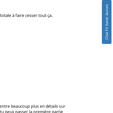
Chat Fil Santé Jeunes
otale à faire cesser tout ça..
je rentre beaucoup plus en détails sur
, tu peux passer la première partie