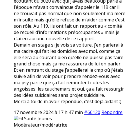
écoutant du 3020 avec qui j’avais beaucoup parlé à
l’époque m’avait convaincue d’appeler le 119 car il
ne trouvait pas normal que non seulement ma mère
m’insulte mais qu’elle refuse de m’aider comme c’est
son rôle. Au 119, ils ont fait un rapport au « comité
de recueil d’informations préoccupantes » mais je
n’ai eu aucune nouvelle de ce rapport…
Demain en stage si je vois sa voiture, j’en parlerai à
ma cadre qui fait les domiciles avec moi, comme ça
elle sera au courant bien qu’elle ne puisse pas faire
grand chose mais ça me rassurera de lui en parler.
Et en rentrant du stage j’appellerai le cmp où j’étais
suivie afin de voir pour prendre rendez-vous avec
ma psy parce que ça fait remonter toutes les
angoisses, les cauchemars et oui, ça a fait ressurgir
des idées suicidaires sans projet suicidaire.
Merci à toi de m’avoir répondue, c’est déjà aidant :)
17 novembre 2024 à 17 h 47 min
#66120
Répondre
Fil Santé Jeunes
Modérateur/modératrice