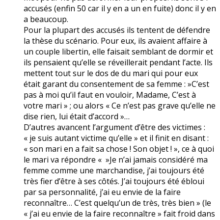
accusés (enfin 50 car il y en a un en fuite) donc il y en
a beaucoup.
Pour la plupart des accusés ils tentent de défendre
la thèse du scénario. Pour eux, ils avaient affaire à
un couple libertin, elle faisait semblant de dormir et
ils pensaient qu’elle se réveillerait pendant l’acte. Ils
mettent tout sur le dos de du mari qui pour eux
était garant du consentement de sa femme : »C’est
pas à moi qu’il faut en vouloir, Madame, C’est à
votre mari » ; ou alors « Ce n’est pas grave qu’elle ne
dise rien, lui était d’accord »…
D’autres avancent l’argument d’être des victimes :
« je suis autant victime qu’elle » et il finit en disant :
« son mari en a fait sa chose ! Son objet ! », ce à quoi
le mari va répondre « »Je n’ai jamais considéré ma
femme comme une marchandise, j’ai toujours été
très fier d’être à ses côtés. J’ai toujours été ébloui
par sa personnalité, j’ai eu envie de la faire
reconnaître… C’est quelqu’un de très, très bien » (le
« j’ai eu envie de la faire reconnaître » fait froid dans