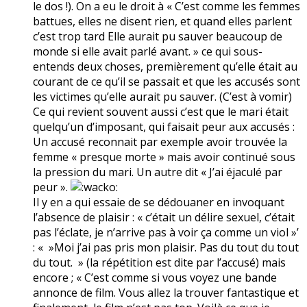
le dos !). On a eu le droit à « C’est comme les femmes
battues, elles ne disent rien, et quand elles parlent
c’est trop tard Elle aurait pu sauver beaucoup de
monde si elle avait parlé avant. » ce qui sous-
entends deux choses, premièrement qu’elle était au
courant de ce qu’il se passait et que les accusés sont
les victimes qu’elle aurait pu sauver. (C’est à vomir)
Ce qui revient souvent aussi c’est que le mari était
quelqu’un d’imposant, qui faisait peur aux accusés :
Un accusé reconnait par exemple avoir trouvée la
femme « presque morte » mais avoir continué sous
la pression du mari. Un autre dit « J’ai éjaculé par
peur ».
Il y en a qui essaie de se dédouaner en invoquant
l’absence de plaisir : « c’était un délire sexuel, c’était
pas l’éclate, je n’arrive pas à voir ça comme un viol »’
: « »Moi j’ai pas pris mon plaisir. Pas du tout du tout
du tout. » (la répétition est dite par l’accusé) mais
encore ; « C’est comme si vous voyez une bande
annonce de film. Vous allez la trouver fantastique et