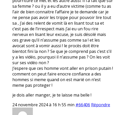
pourriture ce mec et les autre aussi. Il l’a fait que sur
sa femme ? ou il y a eu d’autre victime (comme tu as
l’air de bien connaitre l’affaire je te demande car je
ne pense pas avoir les trippe pour pouvoir lire tout
sa , j’ai des relent de vomit là en lisant tout sa et
c’est pas de l’irrespect mais j’ai eu un fou rire
nerveux en lisant leur excuse, je suis désolé mais
ces grave qu’il n’assume pas comme sa ! et les
avocat sont à vomir aussi ! le procès doit être
bientot fini la non ? Se que je comprend pas c’est s’il
y a les vidéo, pourquoi il n’assume pas ? On les voit
sur ses vidéo non ?
J’espere que ces homme vont aller en prison putain !
comment on peut faire enocre confiance a des
hommes si meme quand on est marié on n’est
meme pas proteger !
je dois aller manger, je te laisse ma belle !
24 novembre 2024 à 16 h 55 min
#66406
Répondre