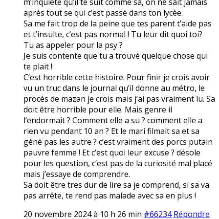
m’inquiete qu’il te suit comme sa, on ne sait jamais
après tout se qui c’est passé dans ton lycée.
Sa me fait trop de la peine que tes parent t’aide pas
et t’insulte, c’est pas normal ! Tu leur dit quoi toi?
Tu as appeler pour la psy ?
Je suis contente que tu a trouvé quelque chose qui
te plait !
C’est horrible cette histoire. Pour finir je crois avoir
vu un truc dans le journal qu’il donne au métro, le
procès de mazan je crois mais j’ai pas vraiment lu. Sa
doit être horrible pour elle. Mais genre il
l’endormait ? Comment elle a su ? comment elle a
rien vu pendant 10 an ? Et le mari filmait sa et sa
géné pas les autre ? c’est vraiment des porcs putain
pauvre femme ! Et c’est quoi leur excuse ? désole
pour les question, c’est pas de la curiosité mal placé
mais j’essaye de comprendre.
Sa doit être tres dur de lire sa je comprend, si sa va
pas arrête, te rend pas malade avec sa en plus !
20 novembre 2024 à 10 h 26 min
#66234
Répondre