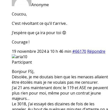
Anonyme
Coucou,
C’est révoltant ce qu’il t’arrive..
J’espère que ça ira pour toi 😟
Courage !
19 novembre 2024 à 10 h 46 min
#66170
Répondre
aria10
Participant
Bonjour FSJ,
Désolée, je me doutais bien que les menaces allaient
être étoilés mais je ne voulais pas me censurer.
j’ai 21 ans maintenant donc le 119 et ASE ne peuvent
plus rien pour moi, même pour un contrat jeune
majeurs…
Le 3018, j’ai essayé des dizaines de fois de les
appeler. Au bout de quelques minutes d’attente on a