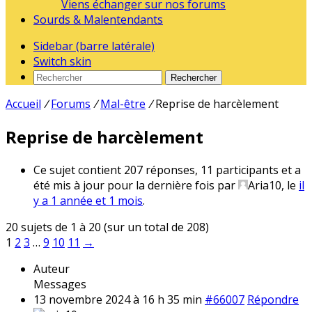
Viens échanger sur nos forums
Sourds & Malentendants
Sidebar (barre latérale)
Switch skin
Rechercher
Accueil
/
Forums
/
Mal-être
/
Reprise de harcèlement
Reprise de harcèlement
Ce sujet contient 207 réponses, 11 participants et a
été mis à jour pour la dernière fois par
Aria10
, le
il
y a 1 année et 1 mois
.
20 sujets de 1 à 20 (sur un total de 208)
1
2
3
…
9
10
11
→
Auteur
Messages
13 novembre 2024 à 16 h 35 min
#66007
Répondre