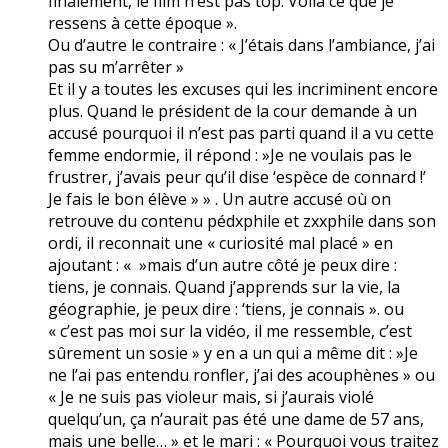
finalement, le film n’est pas top. Voilà ce que je
ressens à cette époque ».
Ou d’autre le contraire : « J’étais dans l’ambiance, j’ai
pas su m’arrêter »
Et il y a toutes les excuses qui les incriminent encore
plus. Quand le président de la cour demande à un
accusé pourquoi il n’est pas parti quand il a vu cette
femme endormie, il répond : »Je ne voulais pas le
frustrer, j’avais peur qu’il dise ‘espèce de connard !’
Je fais le bon élève » » . Un autre accusé où on
retrouve du contenu pédxphile et zxxphile dans son
ordi, il reconnait une « curiosité mal placé » en
ajoutant : « »mais d’un autre côté je peux dire :
tiens, je connais. Quand j’apprends sur la vie, la
géographie, je peux dire : ‘tiens, je connais ». ou
« c’est pas moi sur la vidéo, il me ressemble, c’est
sûrement un sosie » y en a un qui a même dit : »Je
ne l’ai pas entendu ronfler, j’ai des acouphènes » ou
« Je ne suis pas violeur mais, si j’aurais violé
quelqu’un, ça n’aurait pas été une dame de 57 ans,
mais une belle… » et le mari : « Pourquoi vous traitez