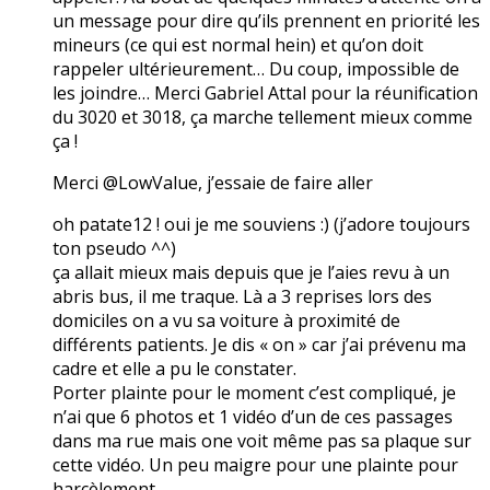
un message pour dire qu’ils prennent en priorité les
mineurs (ce qui est normal hein) et qu’on doit
rappeler ultérieurement… Du coup, impossible de
les joindre… Merci Gabriel Attal pour la réunification
du 3020 et 3018, ça marche tellement mieux comme
ça !
Merci @LowValue, j’essaie de faire aller
oh patate12 ! oui je me souviens :) (j’adore toujours
ton pseudo ^^)
ça allait mieux mais depuis que je l’aies revu à un
abris bus, il me traque. Là a 3 reprises lors des
domiciles on a vu sa voiture à proximité de
différents patients. Je dis « on » car j’ai prévenu ma
cadre et elle a pu le constater.
Porter plainte pour le moment c’est compliqué, je
n’ai que 6 photos et 1 vidéo d’un de ces passages
dans ma rue mais one voit même pas sa plaque sur
cette vidéo. Un peu maigre pour une plainte pour
harcèlement…