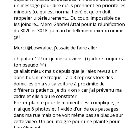
un message pour dire qu’ils prennent en priorité les
mineurs (ce qui est normal hein) et qu’on doit
rappeler ultérieurement… Du coup, impossible de
les joindre… Merci Gabriel Attal pour la réunification
du 3020 et 3018, ça marche tellement mieux comme
ça !
Merci @LowValue, j’essaie de faire aller
oh patate12 ! oui je me souviens :) (j’adore toujours
ton pseudo ^^)
ça allait mieux mais depuis que je l’aies revu à un
abris bus, il me traque. Là a 3 reprises lors des
domiciles on a vu sa voiture à proximité de
différents patients. Je dis « on » car j’ai prévenu ma
cadre et elle a pu le constater.
Porter plainte pour le moment c’est compliqué, je
n’ai que 6 photos et 1 vidéo d’un de ces passages
dans ma rue mais one voit même pas sa plaque sur
cette vidéo. Un peu maigre pour une plainte pour
harcèlement…