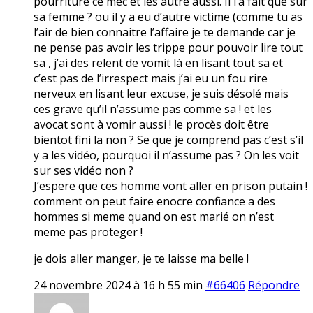
pourriture ce mec et les autre aussi. Il l’a fait que sur
sa femme ? ou il y a eu d’autre victime (comme tu as
l’air de bien connaitre l’affaire je te demande car je
ne pense pas avoir les trippe pour pouvoir lire tout
sa , j’ai des relent de vomit là en lisant tout sa et
c’est pas de l’irrespect mais j’ai eu un fou rire
nerveux en lisant leur excuse, je suis désolé mais
ces grave qu’il n’assume pas comme sa ! et les
avocat sont à vomir aussi ! le procès doit être
bientot fini la non ? Se que je comprend pas c’est s’il
y a les vidéo, pourquoi il n’assume pas ? On les voit
sur ses vidéo non ?
J’espere que ces homme vont aller en prison putain !
comment on peut faire enocre confiance a des
hommes si meme quand on est marié on n’est
meme pas proteger !
je dois aller manger, je te laisse ma belle !
24 novembre 2024 à 16 h 55 min
#66406
Répondre