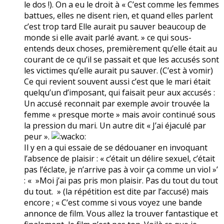
le dos !). On a eu le droit à « C’est comme les femmes
battues, elles ne disent rien, et quand elles parlent
c’est trop tard Elle aurait pu sauver beaucoup de
monde si elle avait parlé avant. » ce qui sous-
entends deux choses, premièrement qu’elle était au
courant de ce qu’il se passait et que les accusés sont
les victimes qu’elle aurait pu sauver. (C’est à vomir)
Ce qui revient souvent aussi c’est que le mari était
quelqu’un d’imposant, qui faisait peur aux accusés :
Un accusé reconnait par exemple avoir trouvée la
femme « presque morte » mais avoir continué sous
la pression du mari. Un autre dit « J’ai éjaculé par
peur ».
Il y en a qui essaie de se dédouaner en invoquant
l’absence de plaisir : « c’était un délire sexuel, c’était
pas l’éclate, je n’arrive pas à voir ça comme un viol »’
: « »Moi j’ai pas pris mon plaisir. Pas du tout du tout
du tout. » (la répétition est dite par l’accusé) mais
encore ; « C’est comme si vous voyez une bande
annonce de film. Vous allez la trouver fantastique et