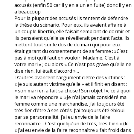
accusés (enfin 50 car il y en a un en fuite) donc il y en
a beaucoup.
Pour la plupart des accusés ils tentent de défendre
la thèse du scénario. Pour eux, ils avaient affaire à
un couple libertin, elle faisait semblant de dormir et
ils pensaient qu’elle se réveillerait pendant l’acte. Ils
mettent tout sur le dos de du mari qui pour eux
était garant du consentement de sa femme : »C’est
pas à moi qu’il faut en vouloir, Madame, C’est à
votre mari » ; ou alors « Ce n’est pas grave qu’elle ne
dise rien, lui était d’accord »…
D’autres avancent l’argument d’être des victimes :
« je suis autant victime qu’elle » et il finit en disant :
« son mari en a fait sa chose ! Son objet ! », ce à quoi
le mari va répondre « »Je n’ai jamais considéré ma
femme comme une marchandise, j’ai toujours été
très fier d’être à ses côtés. J’ai toujours été ébloui
par sa personnalité, j’ai eu envie de la faire
reconnaître… C’est quelqu’un de très, très bien » (le
« j’ai eu envie de la faire reconnaître » fait froid dans