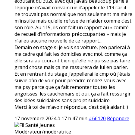
écoutant du 3020 avec qui j’avais beaucoup parlé à
l’époque m’avait convaincue d’appeler le 119 car il
ne trouvait pas normal que non seulement ma mère
m’insulte mais qu’elle refuse de m’aider comme c’est
son rôle. Au 119, ils ont fait un rapport au « comité
de recueil d’informations préoccupantes » mais je
n’ai eu aucune nouvelle de ce rapport…
Demain en stage si je vois sa voiture, j’en parlerai à
ma cadre qui fait les domiciles avec moi, comme ça
elle sera au courant bien qu’elle ne puisse pas faire
grand chose mais ça me rassurera de lui en parler.
Et en rentrant du stage j’appellerai le cmp où j’étais
suivie afin de voir pour prendre rendez-vous avec
ma psy parce que ça fait remonter toutes les
angoisses, les cauchemars et oui, ça a fait ressurgir
des idées suicidaires sans projet suicidaire.
Merci à toi de m’avoir répondue, c’est déjà aidant :)
17 novembre 2024 à 17 h 47 min
#66120
Répondre
Fil Santé Jeunes
Modérateur/modératrice