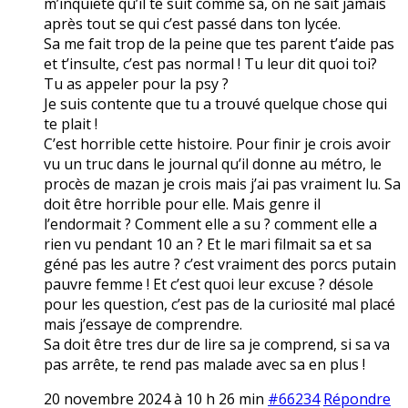
m’inquiete qu’il te suit comme sa, on ne sait jamais
après tout se qui c’est passé dans ton lycée.
Sa me fait trop de la peine que tes parent t’aide pas
et t’insulte, c’est pas normal ! Tu leur dit quoi toi?
Tu as appeler pour la psy ?
Je suis contente que tu a trouvé quelque chose qui
te plait !
C’est horrible cette histoire. Pour finir je crois avoir
vu un truc dans le journal qu’il donne au métro, le
procès de mazan je crois mais j’ai pas vraiment lu. Sa
doit être horrible pour elle. Mais genre il
l’endormait ? Comment elle a su ? comment elle a
rien vu pendant 10 an ? Et le mari filmait sa et sa
géné pas les autre ? c’est vraiment des porcs putain
pauvre femme ! Et c’est quoi leur excuse ? désole
pour les question, c’est pas de la curiosité mal placé
mais j’essaye de comprendre.
Sa doit être tres dur de lire sa je comprend, si sa va
pas arrête, te rend pas malade avec sa en plus !
20 novembre 2024 à 10 h 26 min
#66234
Répondre