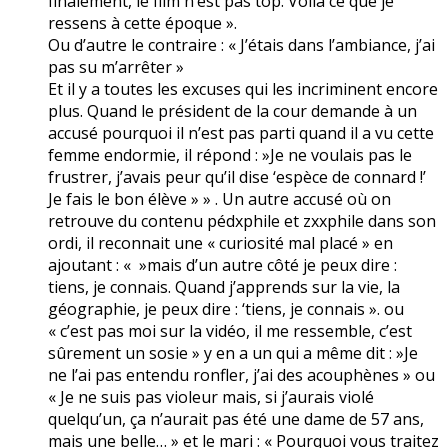
finalement, le film n’est pas top. Voilà ce que je
ressens à cette époque ».
Ou d’autre le contraire : « J’étais dans l’ambiance, j’ai
pas su m’arrêter »
Et il y a toutes les excuses qui les incriminent encore
plus. Quand le président de la cour demande à un
accusé pourquoi il n’est pas parti quand il a vu cette
femme endormie, il répond : »Je ne voulais pas le
frustrer, j’avais peur qu’il dise ‘espèce de connard !’
Je fais le bon élève » » . Un autre accusé où on
retrouve du contenu pédxphile et zxxphile dans son
ordi, il reconnait une « curiosité mal placé » en
ajoutant : « »mais d’un autre côté je peux dire :
tiens, je connais. Quand j’apprends sur la vie, la
géographie, je peux dire : ‘tiens, je connais ». ou
« c’est pas moi sur la vidéo, il me ressemble, c’est
sûrement un sosie » y en a un qui a même dit : »Je
ne l’ai pas entendu ronfler, j’ai des acouphènes » ou
« Je ne suis pas violeur mais, si j’aurais violé
quelqu’un, ça n’aurait pas été une dame de 57 ans,
mais une belle… » et le mari : « Pourquoi vous traitez