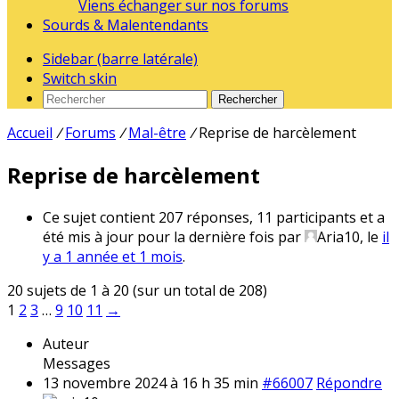
Viens échanger sur nos forums
Sourds & Malentendants
Sidebar (barre latérale)
Switch skin
Rechercher
Accueil
/
Forums
/
Mal-être
/
Reprise de harcèlement
Reprise de harcèlement
Ce sujet contient 207 réponses, 11 participants et a
été mis à jour pour la dernière fois par
Aria10
, le
il
y a 1 année et 1 mois
.
20 sujets de 1 à 20 (sur un total de 208)
1
2
3
…
9
10
11
→
Auteur
Messages
13 novembre 2024 à 16 h 35 min
#66007
Répondre