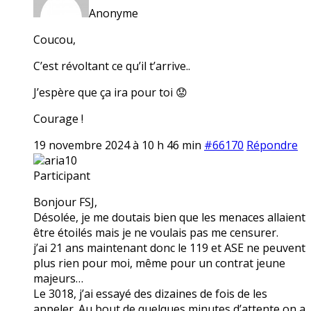
Anonyme
Coucou,
C’est révoltant ce qu’il t’arrive..
J’espère que ça ira pour toi 😟
Courage !
19 novembre 2024 à 10 h 46 min
#66170
Répondre
aria10
Participant
Bonjour FSJ,
Désolée, je me doutais bien que les menaces allaient
être étoilés mais je ne voulais pas me censurer.
j’ai 21 ans maintenant donc le 119 et ASE ne peuvent
plus rien pour moi, même pour un contrat jeune
majeurs…
Le 3018, j’ai essayé des dizaines de fois de les
appeler. Au bout de quelques minutes d’attente on a