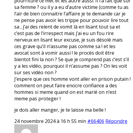
pourriture ce mec et les autre aussi. Il l’a fait que sur
sa femme ? ou il y a eu d’autre victime (comme tu as
l’air de bien connaitre l’affaire je te demande car je
ne pense pas avoir les trippe pour pouvoir lire tout
sa , j’ai des relent de vomit là en lisant tout sa et
c’est pas de l’irrespect mais j’ai eu un fou rire
nerveux en lisant leur excuse, je suis désolé mais
ces grave qu’il n’assume pas comme sa ! et les
avocat sont à vomir aussi ! le procès doit être
bientot fini la non ? Se que je comprend pas c’est s’il
y a les vidéo, pourquoi il n’assume pas ? On les voit
sur ses vidéo non ?
J’espere que ces homme vont aller en prison putain !
comment on peut faire enocre confiance a des
hommes si meme quand on est marié on n’est
meme pas proteger !
je dois aller manger, je te laisse ma belle !
24 novembre 2024 à 16 h 55 min
#66406
Répondre