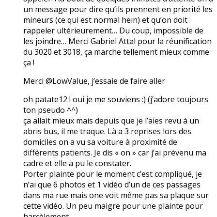
un message pour dire qu’ils prennent en priorité les
mineurs (ce qui est normal hein) et qu’on doit
rappeler ultérieurement… Du coup, impossible de
les joindre… Merci Gabriel Attal pour la réunification
du 3020 et 3018, ça marche tellement mieux comme
ça !
Merci @LowValue, j’essaie de faire aller
oh patate12 ! oui je me souviens :) (j’adore toujours
ton pseudo ^^)
ça allait mieux mais depuis que je l’aies revu à un
abris bus, il me traque. Là a 3 reprises lors des
domiciles on a vu sa voiture à proximité de
différents patients. Je dis « on » car j’ai prévenu ma
cadre et elle a pu le constater.
Porter plainte pour le moment c’est compliqué, je
n’ai que 6 photos et 1 vidéo d’un de ces passages
dans ma rue mais one voit même pas sa plaque sur
cette vidéo. Un peu maigre pour une plainte pour
harcèlement…