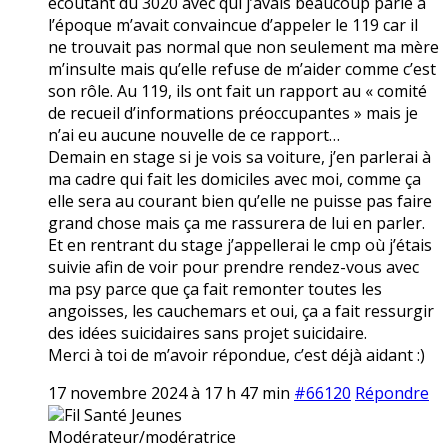
écoutant du 3020 avec qui j’avais beaucoup parlé à
l’époque m’avait convaincue d’appeler le 119 car il
ne trouvait pas normal que non seulement ma mère
m’insulte mais qu’elle refuse de m’aider comme c’est
son rôle. Au 119, ils ont fait un rapport au « comité
de recueil d’informations préoccupantes » mais je
n’ai eu aucune nouvelle de ce rapport…
Demain en stage si je vois sa voiture, j’en parlerai à
ma cadre qui fait les domiciles avec moi, comme ça
elle sera au courant bien qu’elle ne puisse pas faire
grand chose mais ça me rassurera de lui en parler.
Et en rentrant du stage j’appellerai le cmp où j’étais
suivie afin de voir pour prendre rendez-vous avec
ma psy parce que ça fait remonter toutes les
angoisses, les cauchemars et oui, ça a fait ressurgir
des idées suicidaires sans projet suicidaire.
Merci à toi de m’avoir répondue, c’est déjà aidant :)
17 novembre 2024 à 17 h 47 min
#66120
Répondre
Fil Santé Jeunes
Modérateur/modératrice