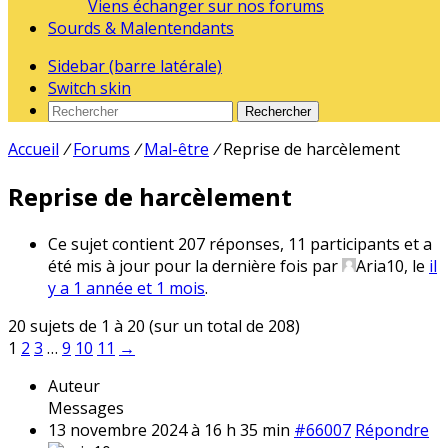
Viens échanger sur nos forums
Sourds & Malentendants
Sidebar (barre latérale)
Switch skin
Rechercher
Accueil
/
Forums
/
Mal-être
/
Reprise de harcèlement
Reprise de harcèlement
Ce sujet contient 207 réponses, 11 participants et a
été mis à jour pour la dernière fois par
Aria10
, le
il
y a 1 année et 1 mois
.
20 sujets de 1 à 20 (sur un total de 208)
1
2
3
…
9
10
11
→
Auteur
Messages
13 novembre 2024 à 16 h 35 min
#66007
Répondre