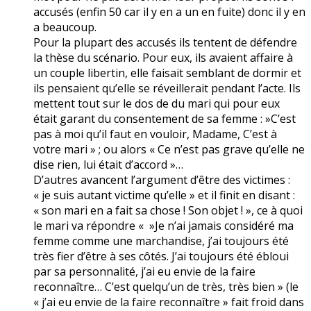
accusés (enfin 50 car il y en a un en fuite) donc il y en
a beaucoup.
Pour la plupart des accusés ils tentent de défendre
la thèse du scénario. Pour eux, ils avaient affaire à
un couple libertin, elle faisait semblant de dormir et
ils pensaient qu’elle se réveillerait pendant l’acte. Ils
mettent tout sur le dos de du mari qui pour eux
était garant du consentement de sa femme : »C’est
pas à moi qu’il faut en vouloir, Madame, C’est à
votre mari » ; ou alors « Ce n’est pas grave qu’elle ne
dise rien, lui était d’accord »…
D’autres avancent l’argument d’être des victimes :
« je suis autant victime qu’elle » et il finit en disant :
« son mari en a fait sa chose ! Son objet ! », ce à quoi
le mari va répondre « »Je n’ai jamais considéré ma
femme comme une marchandise, j’ai toujours été
très fier d’être à ses côtés. J’ai toujours été ébloui
par sa personnalité, j’ai eu envie de la faire
reconnaître… C’est quelqu’un de très, très bien » (le
« j’ai eu envie de la faire reconnaître » fait froid dans