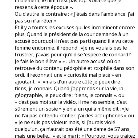
finalement, le film n’est pas top. Voilà ce que je
ressens à cette époque ».
Ou d’autre le contraire : « J’étais dans l’ambiance, j’ai
pas su m’arrêter »
Et il y a toutes les excuses qui les incriminent encore
plus. Quand le président de la cour demande à un
accusé pourquoi il n’est pas parti quand il a vu cette
femme endormie, il répond : »Je ne voulais pas le
frustrer, j’avais peur qu’il dise ‘espèce de connard !’
Je fais le bon élève » » . Un autre accusé où on
retrouve du contenu pédxphile et zxxphile dans son
ordi, il reconnait une « curiosité mal placé » en
ajoutant : « »mais d’un autre côté je peux dire :
tiens, je connais. Quand j’apprends sur la vie, la
géographie, je peux dire : ‘tiens, je connais ». ou
« c’est pas moi sur la vidéo, il me ressemble, c’est
sûrement un sosie » y en a un qui a même dit : »Je
ne l’ai pas entendu ronfler, j’ai des acouphènes » ou
« Je ne suis pas violeur mais, si j’aurais violé
quelqu’un, ça n’aurait pas été une dame de 57 ans,
mais une belle… » et le mari : « Pourquoi vous traitez