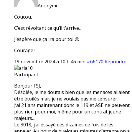
Anonyme
Coucou,
C’est révoltant ce qu’il t’arrive..
J’espère que ça ira pour toi 😟
Courage !
19 novembre 2024 à 10 h 46 min
#66170
Répondre
aria10
Participant
Bonjour FSJ,
Désolée, je me doutais bien que les menaces allaient
être étoilés mais je ne voulais pas me censurer.
j’ai 21 ans maintenant donc le 119 et ASE ne peuvent
plus rien pour moi, même pour un contrat jeune
majeurs…
Le 3018, j’ai essayé des dizaines de fois de les
appeler. Au bout de quelques minutes d’attente on a