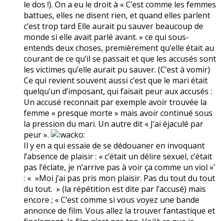
le dos !). On a eu le droit à « C’est comme les femmes
battues, elles ne disent rien, et quand elles parlent
c’est trop tard Elle aurait pu sauver beaucoup de
monde si elle avait parlé avant. » ce qui sous-
entends deux choses, premièrement qu’elle était au
courant de ce qu’il se passait et que les accusés sont
les victimes qu’elle aurait pu sauver. (C’est à vomir)
Ce qui revient souvent aussi c’est que le mari était
quelqu’un d’imposant, qui faisait peur aux accusés :
Un accusé reconnait par exemple avoir trouvée la
femme « presque morte » mais avoir continué sous
la pression du mari. Un autre dit « J’ai éjaculé par
peur ».
Il y en a qui essaie de se dédouaner en invoquant
l’absence de plaisir : « c’était un délire sexuel, c’était
pas l’éclate, je n’arrive pas à voir ça comme un viol »’
: « »Moi j’ai pas pris mon plaisir. Pas du tout du tout
du tout. » (la répétition est dite par l’accusé) mais
encore ; « C’est comme si vous voyez une bande
annonce de film. Vous allez la trouver fantastique et