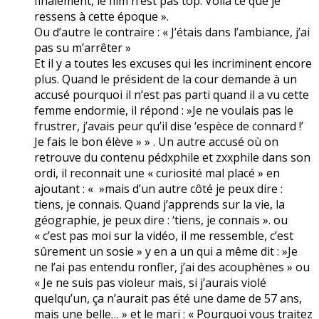
finalement, le film n’est pas top. Voilà ce que je
ressens à cette époque ».
Ou d’autre le contraire : « J’étais dans l’ambiance, j’ai
pas su m’arrêter »
Et il y a toutes les excuses qui les incriminent encore
plus. Quand le président de la cour demande à un
accusé pourquoi il n’est pas parti quand il a vu cette
femme endormie, il répond : »Je ne voulais pas le
frustrer, j’avais peur qu’il dise ‘espèce de connard !’
Je fais le bon élève » » . Un autre accusé où on
retrouve du contenu pédxphile et zxxphile dans son
ordi, il reconnait une « curiosité mal placé » en
ajoutant : « »mais d’un autre côté je peux dire :
tiens, je connais. Quand j’apprends sur la vie, la
géographie, je peux dire : ‘tiens, je connais ». ou
« c’est pas moi sur la vidéo, il me ressemble, c’est
sûrement un sosie » y en a un qui a même dit : »Je
ne l’ai pas entendu ronfler, j’ai des acouphènes » ou
« Je ne suis pas violeur mais, si j’aurais violé
quelqu’un, ça n’aurait pas été une dame de 57 ans,
mais une belle… » et le mari : « Pourquoi vous traitez