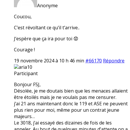
Anonyme
Coucou,
C’est révoltant ce qu’il t’arrive..
J’espère que ça ira pour toi 😟
Courage !
19 novembre 2024 à 10 h 46 min
#66170
Répondre
aria10
Participant
Bonjour FSJ,
Désolée, je me doutais bien que les menaces allaient
être étoilés mais je ne voulais pas me censurer.
j’ai 21 ans maintenant donc le 119 et ASE ne peuvent
plus rien pour moi, même pour un contrat jeune
majeurs…
Le 3018, j’ai essayé des dizaines de fois de les
appeler. Au bout de quelques minutes d’attente on a