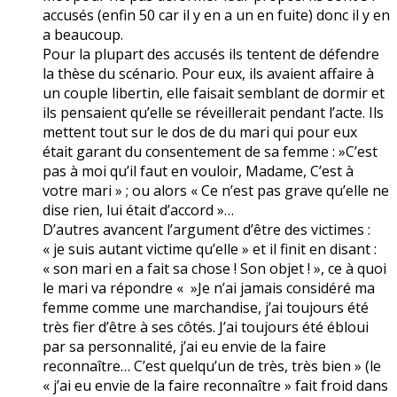
accusés (enfin 50 car il y en a un en fuite) donc il y en
a beaucoup.
Pour la plupart des accusés ils tentent de défendre
la thèse du scénario. Pour eux, ils avaient affaire à
un couple libertin, elle faisait semblant de dormir et
ils pensaient qu’elle se réveillerait pendant l’acte. Ils
mettent tout sur le dos de du mari qui pour eux
était garant du consentement de sa femme : »C’est
pas à moi qu’il faut en vouloir, Madame, C’est à
votre mari » ; ou alors « Ce n’est pas grave qu’elle ne
dise rien, lui était d’accord »…
D’autres avancent l’argument d’être des victimes :
« je suis autant victime qu’elle » et il finit en disant :
« son mari en a fait sa chose ! Son objet ! », ce à quoi
le mari va répondre « »Je n’ai jamais considéré ma
femme comme une marchandise, j’ai toujours été
très fier d’être à ses côtés. J’ai toujours été ébloui
par sa personnalité, j’ai eu envie de la faire
reconnaître… C’est quelqu’un de très, très bien » (le
« j’ai eu envie de la faire reconnaître » fait froid dans