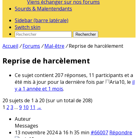
Viens échanger sur nos forums
Sourds & Malentendants
Sidebar (barre latérale)
Switch skin
Rechercher
Accueil
/
Forums
/
Mal-être
/
Reprise de harcèlement
Reprise de harcèlement
Ce sujet contient 207 réponses, 11 participants et a
été mis à jour pour la dernière fois par
Aria10
, le
il
y a 1 année et 1 mois
.
20 sujets de 1 à 20 (sur un total de 208)
1
2
3
…
9
10
11
→
Auteur
Messages
13 novembre 2024 à 16 h 35 min
#66007
Répondre