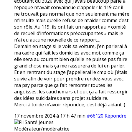
écoutant du 3020 avec qui j’avais beaucoup parlé à
l’époque m’avait convaincue d’appeler le 119 car il
ne trouvait pas normal que non seulement ma mère
m’insulte mais qu’elle refuse de m’aider comme c’est
son rôle. Au 119, ils ont fait un rapport au « comité
de recueil d’informations préoccupantes » mais je
n’ai eu aucune nouvelle de ce rapport…
Demain en stage si je vois sa voiture, j’en parlerai à
ma cadre qui fait les domiciles avec moi, comme ça
elle sera au courant bien qu’elle ne puisse pas faire
grand chose mais ça me rassurera de lui en parler.
Et en rentrant du stage j’appellerai le cmp où j’étais
suivie afin de voir pour prendre rendez-vous avec
ma psy parce que ça fait remonter toutes les
angoisses, les cauchemars et oui, ça a fait ressurgir
des idées suicidaires sans projet suicidaire.
Merci à toi de m’avoir répondue, c’est déjà aidant :)
17 novembre 2024 à 17 h 47 min
#66120
Répondre
Fil Santé Jeunes
Modérateur/modératrice