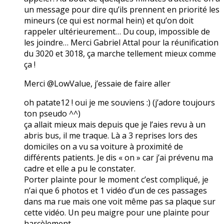
un message pour dire qu’ils prennent en priorité les
mineurs (ce qui est normal hein) et qu’on doit
rappeler ultérieurement… Du coup, impossible de
les joindre… Merci Gabriel Attal pour la réunification
du 3020 et 3018, ça marche tellement mieux comme
ça !
Merci @LowValue, j’essaie de faire aller
oh patate12 ! oui je me souviens :) (j’adore toujours
ton pseudo ^^)
ça allait mieux mais depuis que je l’aies revu à un
abris bus, il me traque. Là a 3 reprises lors des
domiciles on a vu sa voiture à proximité de
différents patients. Je dis « on » car j’ai prévenu ma
cadre et elle a pu le constater.
Porter plainte pour le moment c’est compliqué, je
n’ai que 6 photos et 1 vidéo d’un de ces passages
dans ma rue mais one voit même pas sa plaque sur
cette vidéo. Un peu maigre pour une plainte pour
harcèlement…