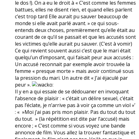
le dos !). On a eu le droit à « C’est comme les femmes
battues, elles ne disent rien, et quand elles parlent
c’est trop tard Elle aurait pu sauver beaucoup de
monde si elle avait parlé avant. » ce qui sous-
entends deux choses, premièrement qu’elle était au
courant de ce qu’il se passait et que les accusés sont
les victimes qu’elle aurait pu sauver. (C’est à vomir)
Ce qui revient souvent aussi c’est que le mari était
quelqu’un d’imposant, qui faisait peur aux accusés :
Un accusé reconnait par exemple avoir trouvée la
femme « presque morte » mais avoir continué sous
la pression du mari. Un autre dit « J’ai éjaculé par
peur ».
Il y en a qui essaie de se dédouaner en invoquant
l’absence de plaisir : « c’était un délire sexuel, c’était
pas l’éclate, je n’arrive pas à voir ça comme un viol »’
: « »Moi j’ai pas pris mon plaisir. Pas du tout du tout
du tout. » (la répétition est dite par l’accusé) mais
encore ; « C’est comme si vous voyez une bande
annonce de film. Vous allez la trouver fantastique et