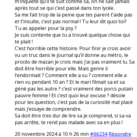
m’inquiete qu’il te suit comme sa, on ne sait jamais
après tout se qui c’est passé dans ton lycée.
Sa me fait trop de la peine que tes parent t’aide pas
et t’insulte, c’est pas normal ! Tu leur dit quoi toi?
Tu as appeler pour la psy ?
Je suis contente que tu a trouvé quelque chose qui
te plait !
C’est horrible cette histoire. Pour finir je crois avoir
vu un truc dans le journal qu’il donne au métro, le
procès de mazan je crois mais j’ai pas vraiment lu. Sa
doit être horrible pour elle. Mais genre il
l’endormait ? Comment elle a su ? comment elle a
rien vu pendant 10 an ? Et le mari filmait sa et sa
géné pas les autre ? c’est vraiment des porcs putain
pauvre femme ! Et c’est quoi leur excuse ? désole
pour les question, c’est pas de la curiosité mal placé
mais j’essaye de comprendre.
Sa doit être tres dur de lire sa je comprend, si sa va
pas arrête, te rend pas malade avec sa en plus !
20 novembre 2024 à 10 h 26 min
#66234
Répondre