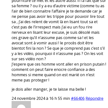
pourriture ce mec et les autre aussi. Il l’a fait que sur
sa femme ? ou il y a eu d’autre victime (comme tu as
l’air de bien connaitre l’affaire je te demande car je
ne pense pas avoir les trippe pour pouvoir lire tout
sa , j’ai des relent de vomit là en lisant tout sa et
c’est pas de l’irrespect mais j’ai eu un fou rire
nerveux en lisant leur excuse, je suis désolé mais
ces grave qu’il n’assume pas comme sa ! et les
avocat sont à vomir aussi ! le procès doit être
bientot fini la non ? Se que je comprend pas c’est s’il
y a les vidéo, pourquoi il n’assume pas ? On les voit
sur ses vidéo non ?
J’espere que ces homme vont aller en prison putain !
comment on peut faire enocre confiance a des
hommes si meme quand on est marié on n’est
meme pas proteger !
je dois aller manger, je te laisse ma belle !
24 novembre 2024 à 16 h 55 min
#66406
Répondre